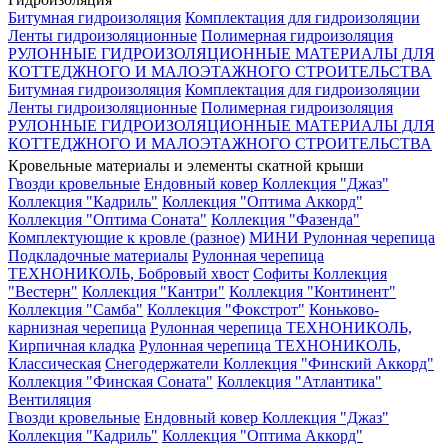
Битумная гидроизоляция
Комплектация для гидроизоляции
Ленты гидроизоляционные
Полимерная гидроизоляция
РУЛОННЫЕ ГИДРОИЗОЛЯЦИОННЫЕ МАТЕРИАЛЫ ДЛЯ
КОТТЕДЖНОГО И МАЛОЭТАЖНОГО СТРОИТЕЛЬСТВА
Битумная гидроизоляция
Комплектация для гидроизоляции
Ленты гидроизоляционные
Полимерная гидроизоляция
РУЛОННЫЕ ГИДРОИЗОЛЯЦИОННЫЕ МАТЕРИАЛЫ ДЛЯ
КОТТЕДЖНОГО И МАЛОЭТАЖНОГО СТРОИТЕЛЬСТВА
Кровельные материалы и элементы скатной крыши
Гвозди кровельные
Ендовный ковер
Коллекция "Джаз"
Коллекция "Кадриль"
Коллекция "Оптима Аккорд"
Коллекция "Оптима Соната"
Коллекция "Фазенда"
Комплектующие к кровле (разное)
МИНИ Рулонная черепица
Подкладочные материалы
Рулонная черепица
ТЕХНОНИКОЛЬ, Бобровый хвост
Софиты
Коллекция
"Вестерн"
Коллекция "Кантри"
Коллекция "Континент"
Коллекция "Самба"
Коллекция "Фокстрот"
Коньково-
карнизная черепица
Рулонная черепица ТЕХНОНИКОЛЬ,
Кирпичная кладка
Рулонная черепица ТЕХНОНИКОЛЬ,
Классическая
Снегодержатели
Коллекция "Финский Аккорд"
Коллекция "Финская Соната"
Коллекция "Атлантика"
Вентиляция
Гвозди кровельные
Ендовный ковер
Коллекция "Джаз"
Коллекция "Кадриль"
Коллекция "Оптима Аккорд"