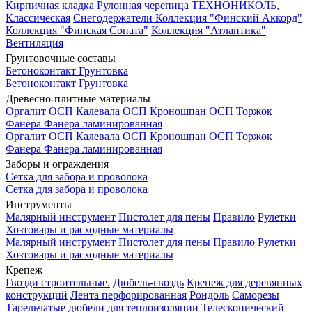
Кирпичная кладка
Рулонная черепица ТЕХНОНИКОЛЬ,
Классическая
Снегодержатели
Коллекция "Финский Аккорд"
Коллекция "Финская Соната"
Коллекция "Атлантика"
Вентиляция
Грунтовочные составы
Бетоноконтакт
Грунтовка
Бетоноконтакт
Грунтовка
Древесно-плитные материалы
Оргалит
ОСП Калевала
ОСП Кроношпан
ОСП Торжок
Фанера
Фанера ламинированная
Оргалит
ОСП Калевала
ОСП Кроношпан
ОСП Торжок
Фанера
Фанера ламинированная
Заборы и ограждения
Сетка для забора и проволока
Сетка для забора и проволока
Инструменты
Малярный инструмент
Пистолет для пены
Правило
Рулетки
Хозтовары и расходные материалы
Малярный инструмент
Пистолет для пены
Правило
Рулетки
Хозтовары и расходные материалы
Крепеж
Гвозди строительные.
Дюбель-гвоздь
Крепеж для деревянных
конструкций
Лента перфорированная
Рондоль
Саморезы
Тарельчатые дюбели для теплоизоляции
Телескопический