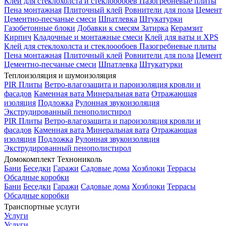
Клей для стеклохолста и стеклоообоев
Пазогребневые плиты
Пена монтажная
Плиточный клей
Ровнители для пола
Цемент
Цементно-песчаные смеси
Шпатлевка
Штукатурки
Газобетонные блоки
Добавки к смесям
Затирка
Керамзит
Кирпич
Кладочные и монтажные смеси
Клей для ваты и XPS
Клей для стеклохолста и стеклоообоев
Пазогребневые плиты
Пена монтажная
Плиточный клей
Ровнители для пола
Цемент
Цементно-песчаные смеси
Шпатлевка
Штукатурки
Теплоизоляция и шумоизоляция
PIR Плиты
Ветро-влагозащита и пароизоляция кровли и
фасадов
Каменная вата
Минеральная вата
Отражающая
изоляция
Подложка
Рулонная звукоизоляция
Экструдированный пенополистирол
PIR Плиты
Ветро-влагозащита и пароизоляция кровли и
фасадов
Каменная вата
Минеральная вата
Отражающая
изоляция
Подложка
Рулонная звукоизоляция
Экструдированный пенополистирол
Домокомплект Технониколь
Бани
Беседки
Гаражи
Садовые дома
Хозблоки
Террасы
Обсадные коробки
Бани
Беседки
Гаражи
Садовые дома
Хозблоки
Террасы
Обсадные коробки
Транспортные услуги
Услуги
Услуги