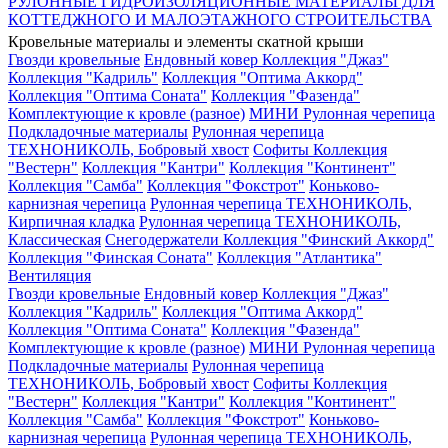
РУЛОННЫЕ ГИДРОИЗОЛЯЦИОННЫЕ МАТЕРИАЛЫ ДЛЯ
КОТТЕДЖНОГО И МАЛОЭТАЖНОГО СТРОИТЕЛЬСТВА
Кровельные материалы и элементы скатной крыши
Гвозди кровельные
Ендовный ковер
Коллекция "Джаз"
Коллекция "Кадриль"
Коллекция "Оптима Аккорд"
Коллекция "Оптима Соната"
Коллекция "Фазенда"
Комплектующие к кровле (разное)
МИНИ Рулонная черепица
Подкладочные материалы
Рулонная черепица
ТЕХНОНИКОЛЬ, Бобровый хвост
Софиты
Коллекция
"Вестерн"
Коллекция "Кантри"
Коллекция "Континент"
Коллекция "Самба"
Коллекция "Фокстрот"
Коньково-
карнизная черепица
Рулонная черепица ТЕХНОНИКОЛЬ,
Кирпичная кладка
Рулонная черепица ТЕХНОНИКОЛЬ,
Классическая
Снегодержатели
Коллекция "Финский Аккорд"
Коллекция "Финская Соната"
Коллекция "Атлантика"
Вентиляция
Гвозди кровельные
Ендовный ковер
Коллекция "Джаз"
Коллекция "Кадриль"
Коллекция "Оптима Аккорд"
Коллекция "Оптима Соната"
Коллекция "Фазенда"
Комплектующие к кровле (разное)
МИНИ Рулонная черепица
Подкладочные материалы
Рулонная черепица
ТЕХНОНИКОЛЬ, Бобровый хвост
Софиты
Коллекция
"Вестерн"
Коллекция "Кантри"
Коллекция "Континент"
Коллекция "Самба"
Коллекция "Фокстрот"
Коньково-
карнизная черепица
Рулонная черепица ТЕХНОНИКОЛЬ,