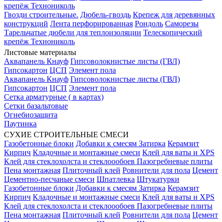
крепёж Технониколь
Гвозди строительные.
Дюбель-гвоздь
Крепеж для деревянных
конструкций
Лента перфорированная
Рондоль
Саморезы
Тарельчатые дюбели для теплоизоляции
Телескопический
крепёж Технониколь
Листовые материалы
Аквапанель Кнауф
Гипсоволокнистые листы (ГВЛ)
Гипсокартон
ЦСП
Элемент пола
Аквапанель Кнауф
Гипсоволокнистые листы (ГВЛ)
Гипсокартон
ЦСП
Элемент пола
Сетка арматурные ( в картах)
Сетки базальтовые
Огнебиозащита
Паутинка
СУХИЕ СТРОИТЕЛЬНЫЕ СМЕСИ
Газобетонные блоки
Добавки к смесям
Затирка
Керамзит
Кирпич
Кладочные и монтажные смеси
Клей для ваты и XPS
Клей для стеклохолста и стеклоообоев
Пазогребневые плиты
Пена монтажная
Плиточный клей
Ровнители для пола
Цемент
Цементно-песчаные смеси
Шпатлевка
Штукатурки
Газобетонные блоки
Добавки к смесям
Затирка
Керамзит
Кирпич
Кладочные и монтажные смеси
Клей для ваты и XPS
Клей для стеклохолста и стеклоообоев
Пазогребневые плиты
Пена монтажная
Плиточный клей
Ровнители для пола
Цемент