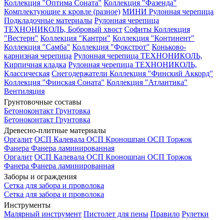
Коллекция "Оптима Соната"
Коллекция "Фазенда"
Комплектующие к кровле (разное)
МИНИ Рулонная черепица
Подкладочные материалы
Рулонная черепица
ТЕХНОНИКОЛЬ, Бобровый хвост
Софиты
Коллекция
"Вестерн"
Коллекция "Кантри"
Коллекция "Континент"
Коллекция "Самба"
Коллекция "Фокстрот"
Коньково-
карнизная черепица
Рулонная черепица ТЕХНОНИКОЛЬ,
Кирпичная кладка
Рулонная черепица ТЕХНОНИКОЛЬ,
Классическая
Снегодержатели
Коллекция "Финский Аккорд"
Коллекция "Финская Соната"
Коллекция "Атлантика"
Вентиляция
Грунтовочные составы
Бетоноконтакт
Грунтовка
Бетоноконтакт
Грунтовка
Древесно-плитные материалы
Оргалит
ОСП Калевала
ОСП Кроношпан
ОСП Торжок
Фанера
Фанера ламинированная
Оргалит
ОСП Калевала
ОСП Кроношпан
ОСП Торжок
Фанера
Фанера ламинированная
Заборы и ограждения
Сетка для забора и проволока
Сетка для забора и проволока
Инструменты
Малярный инструмент
Пистолет для пены
Правило
Рулетки