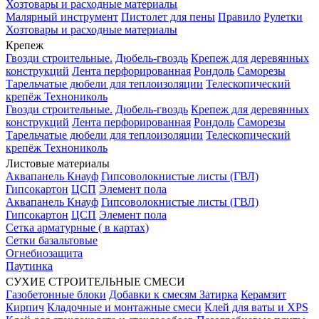
Хозтовары и расходные материалы
Малярный инструмент
Пистолет для пены
Правило
Рулетки
Хозтовары и расходные материалы
Крепеж
Гвозди строительные.
Дюбель-гвоздь
Крепеж для деревянных
конструкций
Лента перфорированная
Рондоль
Саморезы
Тарельчатые дюбели для теплоизоляции
Телескопический
крепёж Технониколь
Гвозди строительные.
Дюбель-гвоздь
Крепеж для деревянных
конструкций
Лента перфорированная
Рондоль
Саморезы
Тарельчатые дюбели для теплоизоляции
Телескопический
крепёж Технониколь
Листовые материалы
Аквапанель Кнауф
Гипсоволокнистые листы (ГВЛ)
Гипсокартон
ЦСП
Элемент пола
Аквапанель Кнауф
Гипсоволокнистые листы (ГВЛ)
Гипсокартон
ЦСП
Элемент пола
Сетка арматурные ( в картах)
Сетки базальтовые
Огнебиозащита
Паутинка
СУХИЕ СТРОИТЕЛЬНЫЕ СМЕСИ
Газобетонные блоки
Добавки к смесям
Затирка
Керамзит
Кирпич
Кладочные и монтажные смеси
Клей для ваты и XPS