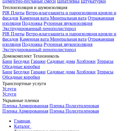
Цементно-песчаные смеси
Шпатлевка
Штукатурки
Теплоизоляция и шумоизоляция
PIR Плиты
Ветро-влагозащита и пароизоляция кровли и
фасадов
Каменная вата
Минеральная вата
Отражающая
изоляция
Подложка
Рулонная звукоизоляция
Экструдированный пенополистирол
PIR Плиты
Ветро-влагозащита и пароизоляция кровли и
фасадов
Каменная вата
Минеральная вата
Отражающая
изоляция
Подложка
Рулонная звукоизоляция
Экструдированный пенополистирол
Домокомплект Технониколь
Бани
Беседки
Гаражи
Садовые дома
Хозблоки
Террасы
Обсадные коробки
Бани
Беседки
Гаражи
Садовые дома
Хозблоки
Террасы
Обсадные коробки
Транспортные услуги
Услуги
Услуги
Укрывные пленки
Пленка Армированная
Пленка Полиэтиленовая
Пленка Армированная
Пленка Полиэтиленовая
Главная
Каталог