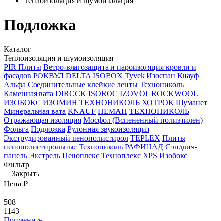
Теплоизоляция и шумоизоляция
Подложка
Каталог
Теплоизоляция и шумоизоляция
PIR Плиты
Ветро-влагозащита и пароизоляция кровли и
фасадов
РОКВУЛ
DELTA
ISOBOX
Tyvek
Изоспан
Кнауф
Альфа
Соединительные клейкие ленты
Технониколь
Каменная вата
DIROCK
ISOROC
IZOVOL
ROCKWOOL
ИЗОБОКС
ИЗОМИН
ТЕХНОНИКОЛЬ
ХОТРОК
Шуманет
Минеральная вата
KNAUF
НЕМАН
ТЕХНОНИКОЛЬ
Отражающая изоляция
Мосфол (Вспененный полиэтилен)
Фольга
Подложка
Рулонная звукоизоляция
Экструдированный пенополистирол
TEPLEX
Плиты
пенополистирольные Технониколь РАФИНАД
Сэндвич-
панель
Экстрель
Пеноплекс
Техноплекс
ХPS Изобокс
Фильтр
Закрыть
Цена ₽
508
1143
Применить