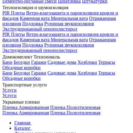
Цементно-песчаные смеси
Шпатлевка
Штукатурки
Теплоизоляция и шумоизоляция
PIR Плиты
Ветро-влагозащита и пароизоляция кровли и
фасадов
Каменная вата
Минеральная вата
Отражающая
изоляция
Подложка
Рулонная звукоизоляция
Экструдированный пенополистирол
PIR Плиты
Ветро-влагозащита и пароизоляция кровли и
фасадов
Каменная вата
Минеральная вата
Отражающая
изоляция
Подложка
Рулонная звукоизоляция
Экструдированный пенополистирол
Домокомплект Технониколь
Бани
Беседки
Гаражи
Садовые дома
Хозблоки
Террасы
Обсадные коробки
Бани
Беседки
Гаражи
Садовые дома
Хозблоки
Террасы
Обсадные коробки
Транспортные услуги
Услуги
Услуги
Укрывные пленки
Пленка Армированная
Пленка Полиэтиленовая
Пленка Армированная
Пленка Полиэтиленовая
Главная
Каталог