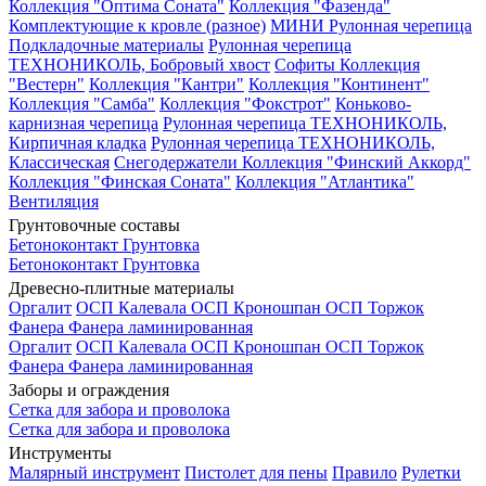
Коллекция "Оптима Соната"
Коллекция "Фазенда"
Комплектующие к кровле (разное)
МИНИ Рулонная черепица
Подкладочные материалы
Рулонная черепица
ТЕХНОНИКОЛЬ, Бобровый хвост
Софиты
Коллекция
"Вестерн"
Коллекция "Кантри"
Коллекция "Континент"
Коллекция "Самба"
Коллекция "Фокстрот"
Коньково-
карнизная черепица
Рулонная черепица ТЕХНОНИКОЛЬ,
Кирпичная кладка
Рулонная черепица ТЕХНОНИКОЛЬ,
Классическая
Снегодержатели
Коллекция "Финский Аккорд"
Коллекция "Финская Соната"
Коллекция "Атлантика"
Вентиляция
Грунтовочные составы
Бетоноконтакт
Грунтовка
Бетоноконтакт
Грунтовка
Древесно-плитные материалы
Оргалит
ОСП Калевала
ОСП Кроношпан
ОСП Торжок
Фанера
Фанера ламинированная
Оргалит
ОСП Калевала
ОСП Кроношпан
ОСП Торжок
Фанера
Фанера ламинированная
Заборы и ограждения
Сетка для забора и проволока
Сетка для забора и проволока
Инструменты
Малярный инструмент
Пистолет для пены
Правило
Рулетки