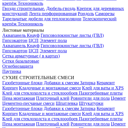
крепёж Технониколь
Гвозди строительные.
Дюбель-гвоздь
Крепеж для деревянных
конструкций
Лента перфорированная
Рондоль
Саморезы
Тарельчатые дюбели для теплоизоляции
Телескопический
крепёж Технониколь
Листовые материалы
Аквапанель Кнауф
Гипсоволокнистые листы (ГВЛ)
Гипсокартон
ЦСП
Элемент пола
Аквапанель Кнауф
Гипсоволокнистые листы (ГВЛ)
Гипсокартон
ЦСП
Элемент пола
Сетка арматурные ( в картах)
Сетки базальтовые
Огнебиозащита
Паутинка
СУХИЕ СТРОИТЕЛЬНЫЕ СМЕСИ
Газобетонные блоки
Добавки к смесям
Затирка
Керамзит
Кирпич
Кладочные и монтажные смеси
Клей для ваты и XPS
Клей для стеклохолста и стеклоообоев
Пазогребневые плиты
Пена монтажная
Плиточный клей
Ровнители для пола
Цемент
Цементно-песчаные смеси
Шпатлевка
Штукатурки
Газобетонные блоки
Добавки к смесям
Затирка
Керамзит
Кирпич
Кладочные и монтажные смеси
Клей для ваты и XPS
Клей для стеклохолста и стеклоообоев
Пазогребневые плиты
Пена монтажная
Плиточный клей
Ровнители для пола
Цемент