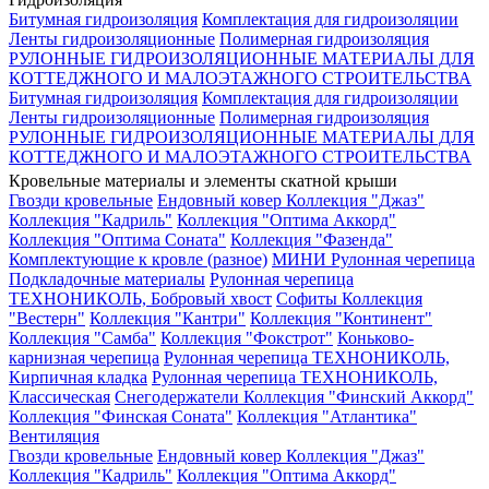
Битумная гидроизоляция
Комплектация для гидроизоляции
Ленты гидроизоляционные
Полимерная гидроизоляция
РУЛОННЫЕ ГИДРОИЗОЛЯЦИОННЫЕ МАТЕРИАЛЫ ДЛЯ
КОТТЕДЖНОГО И МАЛОЭТАЖНОГО СТРОИТЕЛЬСТВА
Битумная гидроизоляция
Комплектация для гидроизоляции
Ленты гидроизоляционные
Полимерная гидроизоляция
РУЛОННЫЕ ГИДРОИЗОЛЯЦИОННЫЕ МАТЕРИАЛЫ ДЛЯ
КОТТЕДЖНОГО И МАЛОЭТАЖНОГО СТРОИТЕЛЬСТВА
Кровельные материалы и элементы скатной крыши
Гвозди кровельные
Ендовный ковер
Коллекция "Джаз"
Коллекция "Кадриль"
Коллекция "Оптима Аккорд"
Коллекция "Оптима Соната"
Коллекция "Фазенда"
Комплектующие к кровле (разное)
МИНИ Рулонная черепица
Подкладочные материалы
Рулонная черепица
ТЕХНОНИКОЛЬ, Бобровый хвост
Софиты
Коллекция
"Вестерн"
Коллекция "Кантри"
Коллекция "Континент"
Коллекция "Самба"
Коллекция "Фокстрот"
Коньково-
карнизная черепица
Рулонная черепица ТЕХНОНИКОЛЬ,
Кирпичная кладка
Рулонная черепица ТЕХНОНИКОЛЬ,
Классическая
Снегодержатели
Коллекция "Финский Аккорд"
Коллекция "Финская Соната"
Коллекция "Атлантика"
Вентиляция
Гвозди кровельные
Ендовный ковер
Коллекция "Джаз"
Коллекция "Кадриль"
Коллекция "Оптима Аккорд"