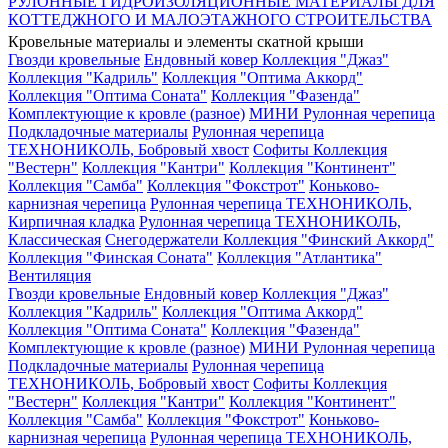
РУЛОННЫЕ ГИДРОИЗОЛЯЦИОННЫЕ МАТЕРИАЛЫ ДЛЯ
КОТТЕДЖНОГО И МАЛОЭТАЖНОГО СТРОИТЕЛЬСТВА
Кровельные материалы и элементы скатной крыши
Гвозди кровельные
Ендовный ковер
Коллекция "Джаз"
Коллекция "Кадриль"
Коллекция "Оптима Аккорд"
Коллекция "Оптима Соната"
Коллекция "Фазенда"
Комплектующие к кровле (разное)
МИНИ Рулонная черепица
Подкладочные материалы
Рулонная черепица
ТЕХНОНИКОЛЬ, Бобровый хвост
Софиты
Коллекция
"Вестерн"
Коллекция "Кантри"
Коллекция "Континент"
Коллекция "Самба"
Коллекция "Фокстрот"
Коньково-
карнизная черепица
Рулонная черепица ТЕХНОНИКОЛЬ,
Кирпичная кладка
Рулонная черепица ТЕХНОНИКОЛЬ,
Классическая
Снегодержатели
Коллекция "Финский Аккорд"
Коллекция "Финская Соната"
Коллекция "Атлантика"
Вентиляция
Гвозди кровельные
Ендовный ковер
Коллекция "Джаз"
Коллекция "Кадриль"
Коллекция "Оптима Аккорд"
Коллекция "Оптима Соната"
Коллекция "Фазенда"
Комплектующие к кровле (разное)
МИНИ Рулонная черепица
Подкладочные материалы
Рулонная черепица
ТЕХНОНИКОЛЬ, Бобровый хвост
Софиты
Коллекция
"Вестерн"
Коллекция "Кантри"
Коллекция "Континент"
Коллекция "Самба"
Коллекция "Фокстрот"
Коньково-
карнизная черепица
Рулонная черепица ТЕХНОНИКОЛЬ,