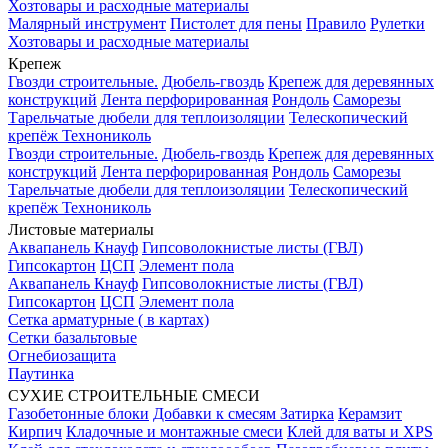
Хозтовары и расходные материалы
Малярный инструмент
Пистолет для пены
Правило
Рулетки
Хозтовары и расходные материалы
Крепеж
Гвозди строительные.
Дюбель-гвоздь
Крепеж для деревянных
конструкций
Лента перфорированная
Рондоль
Саморезы
Тарельчатые дюбели для теплоизоляции
Телескопический
крепёж Технониколь
Гвозди строительные.
Дюбель-гвоздь
Крепеж для деревянных
конструкций
Лента перфорированная
Рондоль
Саморезы
Тарельчатые дюбели для теплоизоляции
Телескопический
крепёж Технониколь
Листовые материалы
Аквапанель Кнауф
Гипсоволокнистые листы (ГВЛ)
Гипсокартон
ЦСП
Элемент пола
Аквапанель Кнауф
Гипсоволокнистые листы (ГВЛ)
Гипсокартон
ЦСП
Элемент пола
Сетка арматурные ( в картах)
Сетки базальтовые
Огнебиозащита
Паутинка
СУХИЕ СТРОИТЕЛЬНЫЕ СМЕСИ
Газобетонные блоки
Добавки к смесям
Затирка
Керамзит
Кирпич
Кладочные и монтажные смеси
Клей для ваты и XPS