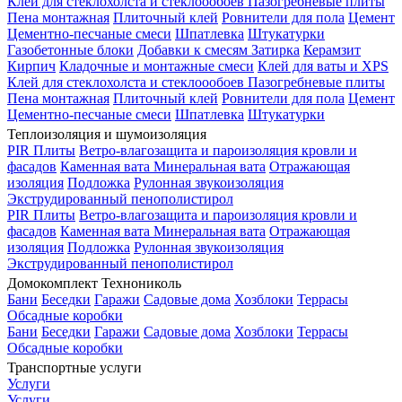
Клей для стеклохолста и стеклоообоев
Пазогребневые плиты
Пена монтажная
Плиточный клей
Ровнители для пола
Цемент
Цементно-песчаные смеси
Шпатлевка
Штукатурки
Газобетонные блоки
Добавки к смесям
Затирка
Керамзит
Кирпич
Кладочные и монтажные смеси
Клей для ваты и XPS
Клей для стеклохолста и стеклоообоев
Пазогребневые плиты
Пена монтажная
Плиточный клей
Ровнители для пола
Цемент
Цементно-песчаные смеси
Шпатлевка
Штукатурки
Теплоизоляция и шумоизоляция
PIR Плиты
Ветро-влагозащита и пароизоляция кровли и
фасадов
Каменная вата
Минеральная вата
Отражающая
изоляция
Подложка
Рулонная звукоизоляция
Экструдированный пенополистирол
PIR Плиты
Ветро-влагозащита и пароизоляция кровли и
фасадов
Каменная вата
Минеральная вата
Отражающая
изоляция
Подложка
Рулонная звукоизоляция
Экструдированный пенополистирол
Домокомплект Технониколь
Бани
Беседки
Гаражи
Садовые дома
Хозблоки
Террасы
Обсадные коробки
Бани
Беседки
Гаражи
Садовые дома
Хозблоки
Террасы
Обсадные коробки
Транспортные услуги
Услуги
Услуги