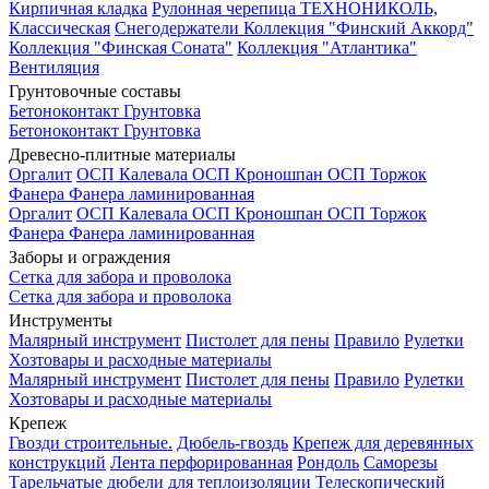
Кирпичная кладка
Рулонная черепица ТЕХНОНИКОЛЬ,
Классическая
Снегодержатели
Коллекция "Финский Аккорд"
Коллекция "Финская Соната"
Коллекция "Атлантика"
Вентиляция
Грунтовочные составы
Бетоноконтакт
Грунтовка
Бетоноконтакт
Грунтовка
Древесно-плитные материалы
Оргалит
ОСП Калевала
ОСП Кроношпан
ОСП Торжок
Фанера
Фанера ламинированная
Оргалит
ОСП Калевала
ОСП Кроношпан
ОСП Торжок
Фанера
Фанера ламинированная
Заборы и ограждения
Сетка для забора и проволока
Сетка для забора и проволока
Инструменты
Малярный инструмент
Пистолет для пены
Правило
Рулетки
Хозтовары и расходные материалы
Малярный инструмент
Пистолет для пены
Правило
Рулетки
Хозтовары и расходные материалы
Крепеж
Гвозди строительные.
Дюбель-гвоздь
Крепеж для деревянных
конструкций
Лента перфорированная
Рондоль
Саморезы
Тарельчатые дюбели для теплоизоляции
Телескопический