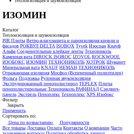
Теплоизоляция и шумоизоляция
ИЗОМИН
Каталог
Теплоизоляция и шумоизоляция
PIR Плиты
Ветро-влагозащита и пароизоляция кровли и
фасадов
РОКВУЛ
DELTA
ISOBOX
Tyvek
Изоспан
Кнауф
Альфа
Соединительные клейкие ленты
Технониколь
Каменная вата
DIROCK
ISOROC
IZOVOL
ROCKWOOL
ИЗОБОКС
ИЗОМИН
ТЕХНОНИКОЛЬ
ХОТРОК
Шуманет
Минеральная вата
KNAUF
НЕМАН
ТЕХНОНИКОЛЬ
Отражающая изоляция
Мосфол (Вспененный полиэтилен)
Фольга
Подложка
Рулонная звукоизоляция
Экструдированный пенополистирол
TEPLEX
Плиты
пенополистирольные Технониколь РАФИНАД
Сэндвич-
панель
Экстрель
Пеноплекс
Техноплекс
ХPS Изобокс
Фильтр
Закрыть
Применить
Сортировать по:
Цена по возрастанию
Популярности
Все товары
Доставка
Оплата
Контакты
О компании
Часто
задаваемые вопросы
Политика обработки данных