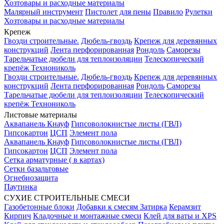
Хозтовары и расходные материалы
Малярный инструмент
Пистолет для пены
Правило
Рулетки
Хозтовары и расходные материалы
Крепеж
Гвозди строительные.
Дюбель-гвоздь
Крепеж для деревянных
конструкций
Лента перфорированная
Рондоль
Саморезы
Тарельчатые дюбели для теплоизоляции
Телескопический
крепёж Технониколь
Гвозди строительные.
Дюбель-гвоздь
Крепеж для деревянных
конструкций
Лента перфорированная
Рондоль
Саморезы
Тарельчатые дюбели для теплоизоляции
Телескопический
крепёж Технониколь
Листовые материалы
Аквапанель Кнауф
Гипсоволокнистые листы (ГВЛ)
Гипсокартон
ЦСП
Элемент пола
Аквапанель Кнауф
Гипсоволокнистые листы (ГВЛ)
Гипсокартон
ЦСП
Элемент пола
Сетка арматурные ( в картах)
Сетки базальтовые
Огнебиозащита
Паутинка
СУХИЕ СТРОИТЕЛЬНЫЕ СМЕСИ
Газобетонные блоки
Добавки к смесям
Затирка
Керамзит
Кирпич
Кладочные и монтажные смеси
Клей для ваты и XPS