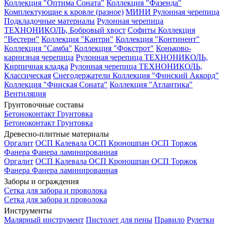
Коллекция "Оптима Соната"
Коллекция "Фазенда"
Комплектующие к кровле (разное)
МИНИ Рулонная черепица
Подкладочные материалы
Рулонная черепица
ТЕХНОНИКОЛЬ, Бобровый хвост
Софиты
Коллекция
"Вестерн"
Коллекция "Кантри"
Коллекция "Континент"
Коллекция "Самба"
Коллекция "Фокстрот"
Коньково-
карнизная черепица
Рулонная черепица ТЕХНОНИКОЛЬ,
Кирпичная кладка
Рулонная черепица ТЕХНОНИКОЛЬ,
Классическая
Снегодержатели
Коллекция "Финский Аккорд"
Коллекция "Финская Соната"
Коллекция "Атлантика"
Вентиляция
Грунтовочные составы
Бетоноконтакт
Грунтовка
Бетоноконтакт
Грунтовка
Древесно-плитные материалы
Оргалит
ОСП Калевала
ОСП Кроношпан
ОСП Торжок
Фанера
Фанера ламинированная
Оргалит
ОСП Калевала
ОСП Кроношпан
ОСП Торжок
Фанера
Фанера ламинированная
Заборы и ограждения
Сетка для забора и проволока
Сетка для забора и проволока
Инструменты
Малярный инструмент
Пистолет для пены
Правило
Рулетки