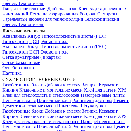
крепёж Технониколь
Гвозди строительные.
Дюбель-гвоздь
Крепеж для деревянных
конструкций
Лента перфорированная
Рондоль
Саморезы
Тарельчатые дюбели для теплоизоляции
Телескопический
крепёж Технониколь
Листовые материалы
Аквапанель Кнауф
Гипсоволокнистые листы (ГВЛ)
Гипсокартон
ЦСП
Элемент пола
Аквапанель Кнауф
Гипсоволокнистые листы (ГВЛ)
Гипсокартон
ЦСП
Элемент пола
Сетка арматурные ( в картах)
Сетки базальтовые
Огнебиозащита
Паутинка
СУХИЕ СТРОИТЕЛЬНЫЕ СМЕСИ
Газобетонные блоки
Добавки к смесям
Затирка
Керамзит
Кирпич
Кладочные и монтажные смеси
Клей для ваты и XPS
Клей для стеклохолста и стеклоообоев
Пазогребневые плиты
Пена монтажная
Плиточный клей
Ровнители для пола
Цемент
Цементно-песчаные смеси
Шпатлевка
Штукатурки
Газобетонные блоки
Добавки к смесям
Затирка
Керамзит
Кирпич
Кладочные и монтажные смеси
Клей для ваты и XPS
Клей для стеклохолста и стеклоообоев
Пазогребневые плиты
Пена монтажная
Плиточный клей
Ровнители для пола
Цемент