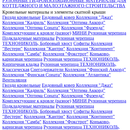
РУЛОННЫЕ ГИДРОИЗОЛЯЦИОННЫЕ МАТЕРИАЛЫ ДЛЯ
КОТТЕДЖНОГО И МАЛОЭТАЖНОГО СТРОИТЕЛЬСТВА
Кровельные материалы и элементы скатной крыши
Гвозди кровельные
Ендовный ковер
Коллекция "Джаз"
Коллекция "Кадриль"
Коллекция "Оптима Аккорд"
Коллекция "Оптима Соната"
Коллекция "Фазенда"
Комплектующие к кровле (разное)
МИНИ Рулонная черепица
Подкладочные материалы
Рулонная черепица
ТЕХНОНИКОЛЬ, Бобровый хвост
Софиты
Коллекция
"Вестерн"
Коллекция "Кантри"
Коллекция "Континент"
Коллекция "Самба"
Коллекция "Фокстрот"
Коньково-
карнизная черепица
Рулонная черепица ТЕХНОНИКОЛЬ,
Кирпичная кладка
Рулонная черепица ТЕХНОНИКОЛЬ,
Классическая
Снегодержатели
Коллекция "Финский Аккорд"
Коллекция "Финская Соната"
Коллекция "Атлантика"
Вентиляция
Гвозди кровельные
Ендовный ковер
Коллекция "Джаз"
Коллекция "Кадриль"
Коллекция "Оптима Аккорд"
Коллекция "Оптима Соната"
Коллекция "Фазенда"
Комплектующие к кровле (разное)
МИНИ Рулонная черепица
Подкладочные материалы
Рулонная черепица
ТЕХНОНИКОЛЬ, Бобровый хвост
Софиты
Коллекция
"Вестерн"
Коллекция "Кантри"
Коллекция "Континент"
Коллекция "Самба"
Коллекция "Фокстрот"
Коньково-
карнизная черепица
Рулонная черепица ТЕХНОНИКОЛЬ,