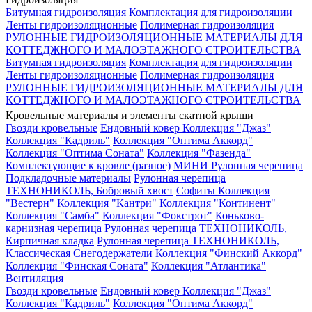
Битумная гидроизоляция
Комплектация для гидроизоляции
Ленты гидроизоляционные
Полимерная гидроизоляция
РУЛОННЫЕ ГИДРОИЗОЛЯЦИОННЫЕ МАТЕРИАЛЫ ДЛЯ
КОТТЕДЖНОГО И МАЛОЭТАЖНОГО СТРОИТЕЛЬСТВА
Битумная гидроизоляция
Комплектация для гидроизоляции
Ленты гидроизоляционные
Полимерная гидроизоляция
РУЛОННЫЕ ГИДРОИЗОЛЯЦИОННЫЕ МАТЕРИАЛЫ ДЛЯ
КОТТЕДЖНОГО И МАЛОЭТАЖНОГО СТРОИТЕЛЬСТВА
Кровельные материалы и элементы скатной крыши
Гвозди кровельные
Ендовный ковер
Коллекция "Джаз"
Коллекция "Кадриль"
Коллекция "Оптима Аккорд"
Коллекция "Оптима Соната"
Коллекция "Фазенда"
Комплектующие к кровле (разное)
МИНИ Рулонная черепица
Подкладочные материалы
Рулонная черепица
ТЕХНОНИКОЛЬ, Бобровый хвост
Софиты
Коллекция
"Вестерн"
Коллекция "Кантри"
Коллекция "Континент"
Коллекция "Самба"
Коллекция "Фокстрот"
Коньково-
карнизная черепица
Рулонная черепица ТЕХНОНИКОЛЬ,
Кирпичная кладка
Рулонная черепица ТЕХНОНИКОЛЬ,
Классическая
Снегодержатели
Коллекция "Финский Аккорд"
Коллекция "Финская Соната"
Коллекция "Атлантика"
Вентиляция
Гвозди кровельные
Ендовный ковер
Коллекция "Джаз"
Коллекция "Кадриль"
Коллекция "Оптима Аккорд"