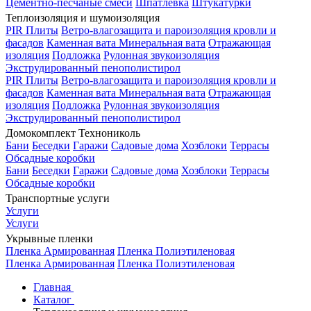
Цементно-песчаные смеси
Шпатлевка
Штукатурки
Теплоизоляция и шумоизоляция
PIR Плиты
Ветро-влагозащита и пароизоляция кровли и
фасадов
Каменная вата
Минеральная вата
Отражающая
изоляция
Подложка
Рулонная звукоизоляция
Экструдированный пенополистирол
PIR Плиты
Ветро-влагозащита и пароизоляция кровли и
фасадов
Каменная вата
Минеральная вата
Отражающая
изоляция
Подложка
Рулонная звукоизоляция
Экструдированный пенополистирол
Домокомплект Технониколь
Бани
Беседки
Гаражи
Садовые дома
Хозблоки
Террасы
Обсадные коробки
Бани
Беседки
Гаражи
Садовые дома
Хозблоки
Террасы
Обсадные коробки
Транспортные услуги
Услуги
Услуги
Укрывные пленки
Пленка Армированная
Пленка Полиэтиленовая
Пленка Армированная
Пленка Полиэтиленовая
Главная
Каталог