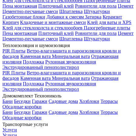
Клей для стеклохолста и стеклоообоев
Пазогребневые плиты
Пена монтажная
Плиточный клей
Ровнители для пола
Цемент
Цементно-песчаные смеси
Шпатлевка
Штукатурки
Газобетонные блоки
Добавки к смесям
Затирка
Керамзит
Кирпич
Кладочные и монтажные смеси
Клей для ваты и XPS
Клей для стеклохолста и стеклоообоев
Пазогребневые плиты
Пена монтажная
Плиточный клей
Ровнители для пола
Цемент
Цементно-песчаные смеси
Шпатлевка
Штукатурки
Теплоизоляция и шумоизоляция
PIR Плиты
Ветро-влагозащита и пароизоляция кровли и
фасадов
Каменная вата
Минеральная вата
Отражающая
изоляция
Подложка
Рулонная звукоизоляция
Экструдированный пенополистирол
PIR Плиты
Ветро-влагозащита и пароизоляция кровли и
фасадов
Каменная вата
Минеральная вата
Отражающая
изоляция
Подложка
Рулонная звукоизоляция
Экструдированный пенополистирол
Домокомплект Технониколь
Бани
Беседки
Гаражи
Садовые дома
Хозблоки
Террасы
Обсадные коробки
Бани
Беседки
Гаражи
Садовые дома
Хозблоки
Террасы
Обсадные коробки
Транспортные услуги
Услуги
Услуги