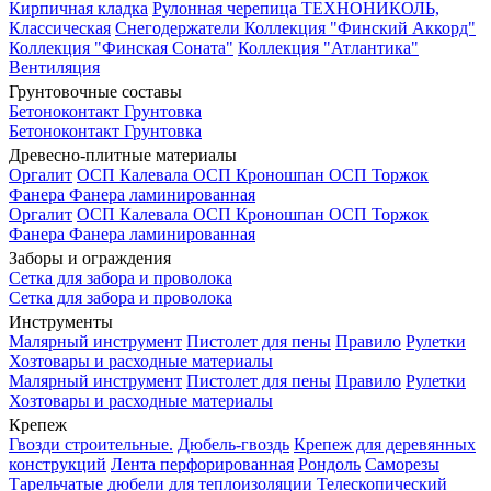
Кирпичная кладка
Рулонная черепица ТЕХНОНИКОЛЬ,
Классическая
Снегодержатели
Коллекция "Финский Аккорд"
Коллекция "Финская Соната"
Коллекция "Атлантика"
Вентиляция
Грунтовочные составы
Бетоноконтакт
Грунтовка
Бетоноконтакт
Грунтовка
Древесно-плитные материалы
Оргалит
ОСП Калевала
ОСП Кроношпан
ОСП Торжок
Фанера
Фанера ламинированная
Оргалит
ОСП Калевала
ОСП Кроношпан
ОСП Торжок
Фанера
Фанера ламинированная
Заборы и ограждения
Сетка для забора и проволока
Сетка для забора и проволока
Инструменты
Малярный инструмент
Пистолет для пены
Правило
Рулетки
Хозтовары и расходные материалы
Малярный инструмент
Пистолет для пены
Правило
Рулетки
Хозтовары и расходные материалы
Крепеж
Гвозди строительные.
Дюбель-гвоздь
Крепеж для деревянных
конструкций
Лента перфорированная
Рондоль
Саморезы
Тарельчатые дюбели для теплоизоляции
Телескопический