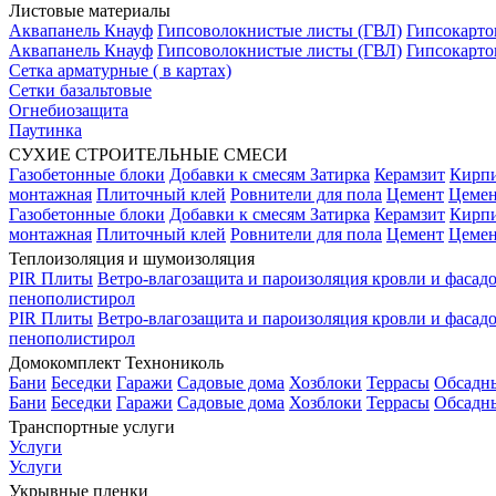
Листовые материалы
Аквапанель Кнауф
Гипсоволокнистые листы (ГВЛ)
Гипсокарто
Аквапанель Кнауф
Гипсоволокнистые листы (ГВЛ)
Гипсокарто
Сетка арматурные ( в картах)
Сетки базальтовые
Огнебиозащита
Паутинка
СУХИЕ СТРОИТЕЛЬНЫЕ СМЕСИ
Газобетонные блоки
Добавки к смесям
Затирка
Керамзит
Кирп
монтажная
Плиточный клей
Ровнители для пола
Цемент
Цемен
Газобетонные блоки
Добавки к смесям
Затирка
Керамзит
Кирп
монтажная
Плиточный клей
Ровнители для пола
Цемент
Цемен
Теплоизоляция и шумоизоляция
PIR Плиты
Ветро-влагозащита и пароизоляция кровли и фасад
пенополистирол
PIR Плиты
Ветро-влагозащита и пароизоляция кровли и фасад
пенополистирол
Домокомплект Технониколь
Бани
Беседки
Гаражи
Садовые дома
Хозблоки
Террасы
Обсадн
Бани
Беседки
Гаражи
Садовые дома
Хозблоки
Террасы
Обсадн
Транспортные услуги
Услуги
Услуги
Укрывные пленки