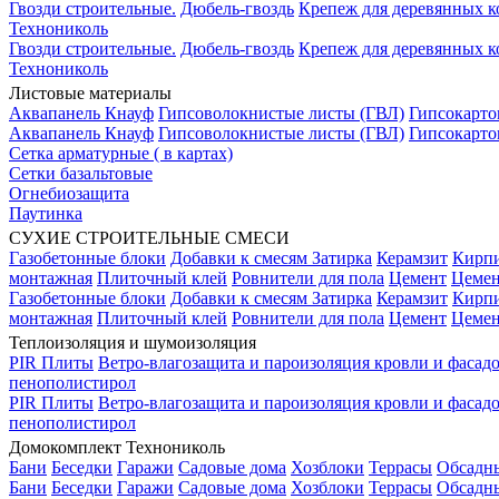
Гвозди строительные.
Дюбель-гвоздь
Крепеж для деревянных 
Технониколь
Гвозди строительные.
Дюбель-гвоздь
Крепеж для деревянных 
Технониколь
Листовые материалы
Аквапанель Кнауф
Гипсоволокнистые листы (ГВЛ)
Гипсокарто
Аквапанель Кнауф
Гипсоволокнистые листы (ГВЛ)
Гипсокарто
Сетка арматурные ( в картах)
Сетки базальтовые
Огнебиозащита
Паутинка
СУХИЕ СТРОИТЕЛЬНЫЕ СМЕСИ
Газобетонные блоки
Добавки к смесям
Затирка
Керамзит
Кирп
монтажная
Плиточный клей
Ровнители для пола
Цемент
Цемен
Газобетонные блоки
Добавки к смесям
Затирка
Керамзит
Кирп
монтажная
Плиточный клей
Ровнители для пола
Цемент
Цемен
Теплоизоляция и шумоизоляция
PIR Плиты
Ветро-влагозащита и пароизоляция кровли и фасад
пенополистирол
PIR Плиты
Ветро-влагозащита и пароизоляция кровли и фасад
пенополистирол
Домокомплект Технониколь
Бани
Беседки
Гаражи
Садовые дома
Хозблоки
Террасы
Обсадн
Бани
Беседки
Гаражи
Садовые дома
Хозблоки
Террасы
Обсадн