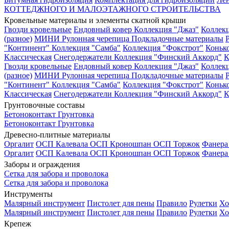
КОТТЕДЖНОГО И МАЛОЭТАЖНОГО СТРОИТЕЛЬСТВА
Кровельные материалы и элементы скатной крыши
Гвозди кровельные
Ендовный ковер
Коллекция "Джаз"
Коллек
(разное)
МИНИ Рулонная черепица
Подкладочные материалы
"Континент"
Коллекция "Самба"
Коллекция "Фокстрот"
Коньк
Классическая
Снегодержатели
Коллекция "Финский Аккорд"
К
Гвозди кровельные
Ендовный ковер
Коллекция "Джаз"
Коллек
(разное)
МИНИ Рулонная черепица
Подкладочные материалы
"Континент"
Коллекция "Самба"
Коллекция "Фокстрот"
Коньк
Классическая
Снегодержатели
Коллекция "Финский Аккорд"
К
Грунтовочные составы
Бетоноконтакт
Грунтовка
Бетоноконтакт
Грунтовка
Древесно-плитные материалы
Оргалит
ОСП Калевала
ОСП Кроношпан
ОСП Торжок
Фанер
Оргалит
ОСП Калевала
ОСП Кроношпан
ОСП Торжок
Фанер
Заборы и ограждения
Сетка для забора и проволока
Сетка для забора и проволока
Инструменты
Малярный инструмент
Пистолет для пены
Правило
Рулетки
Хо
Малярный инструмент
Пистолет для пены
Правило
Рулетки
Хо
Крепеж