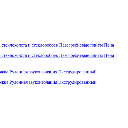
 стеклохолста и стеклоообоев
Пазогребневые плиты
Пена
 стеклохолста и стеклоообоев
Пазогребневые плиты
Пена
ожка
Рулонная звукоизоляция
Экструдированный
ожка
Рулонная звукоизоляция
Экструдированный