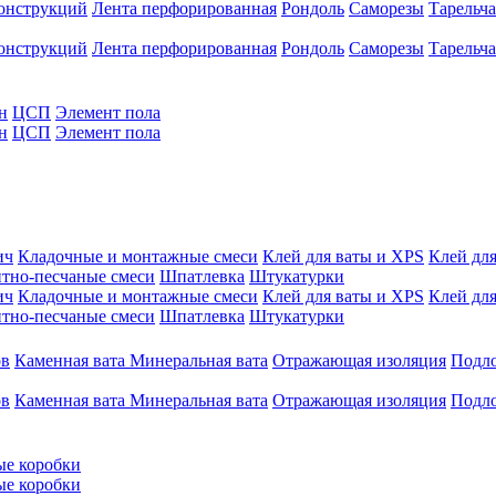
конструкций
Лента перфорированная
Рондоль
Саморезы
Тарельч
конструкций
Лента перфорированная
Рондоль
Саморезы
Тарельч
н
ЦСП
Элемент пола
н
ЦСП
Элемент пола
ич
Кладочные и монтажные смеси
Клей для ваты и XPS
Клей для
тно-песчаные смеси
Шпатлевка
Штукатурки
ич
Кладочные и монтажные смеси
Клей для ваты и XPS
Клей для
тно-песчаные смеси
Шпатлевка
Штукатурки
ов
Каменная вата
Минеральная вата
Отражающая изоляция
Подл
ов
Каменная вата
Минеральная вата
Отражающая изоляция
Подл
ые коробки
ые коробки