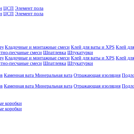
н
ЦСП
Элемент пола
н
ЦСП
Элемент пола
ич
Кладочные и монтажные смеси
Клей для ваты и XPS
Клей для
тно-песчаные смеси
Шпатлевка
Штукатурки
ич
Кладочные и монтажные смеси
Клей для ваты и XPS
Клей для
тно-песчаные смеси
Шпатлевка
Штукатурки
ов
Каменная вата
Минеральная вата
Отражающая изоляция
Подл
ов
Каменная вата
Минеральная вата
Отражающая изоляция
Подл
ые коробки
ые коробки