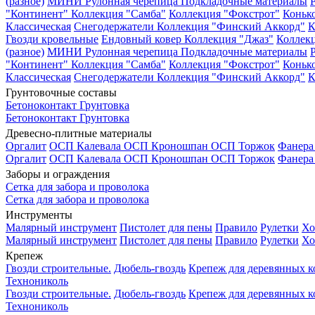
(разное)
МИНИ Рулонная черепица
Подкладочные материалы
"Континент"
Коллекция "Самба"
Коллекция "Фокстрот"
Коньк
Классическая
Снегодержатели
Коллекция "Финский Аккорд"
К
Гвозди кровельные
Ендовный ковер
Коллекция "Джаз"
Коллек
(разное)
МИНИ Рулонная черепица
Подкладочные материалы
"Континент"
Коллекция "Самба"
Коллекция "Фокстрот"
Коньк
Классическая
Снегодержатели
Коллекция "Финский Аккорд"
К
Грунтовочные составы
Бетоноконтакт
Грунтовка
Бетоноконтакт
Грунтовка
Древесно-плитные материалы
Оргалит
ОСП Калевала
ОСП Кроношпан
ОСП Торжок
Фанер
Оргалит
ОСП Калевала
ОСП Кроношпан
ОСП Торжок
Фанер
Заборы и ограждения
Сетка для забора и проволока
Сетка для забора и проволока
Инструменты
Малярный инструмент
Пистолет для пены
Правило
Рулетки
Хо
Малярный инструмент
Пистолет для пены
Правило
Рулетки
Хо
Крепеж
Гвозди строительные.
Дюбель-гвоздь
Крепеж для деревянных 
Технониколь
Гвозди строительные.
Дюбель-гвоздь
Крепеж для деревянных 
Технониколь