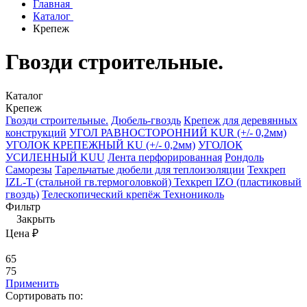
Главная
Каталог
Крепеж
Гвозди строительные.
Каталог
Крепеж
Гвозди строительные.
Дюбель-гвоздь
Крепеж для деревянных
конструкций
УГОЛ РАВНОСТОРОННИЙ KUR (+/- 0,2мм)
УГОЛОК КРЕПЕЖНЫЙ KU (+/- 0,2мм)
УГОЛОК
УСИЛЕННЫЙ KUU
Лента перфорированная
Рондоль
Саморезы
Тарельчатые дюбели для теплоизоляции
Техкреп
IZL-T (стальной гв.термоголовкой)
Техкреп IZO (пластиковый
гвоздь)
Телескопический крепёж Технониколь
Фильтр
Закрыть
Цена ₽
65
75
Применить
Сортировать по: