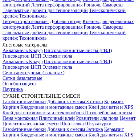
конструкций
Лента перфорированная
Рондоль
Саморезы
Тарельчатые дюбели для теплоизоляции
Телескопический
крепёж Технониколь
Гвозди строительные.
Дюбель-гвоздь
Крепеж для деревянных
конструкций
Лента перфорированная
Рондоль
Саморезы
Тарельчатые дюбели для теплоизоляции
Телескопический
крепёж Технониколь
Листовые материалы
Аквапанель Кнауф
Гипсоволокнистые листы (ГВЛ)
Гипсокартон
ЦСП
Элемент пола
Аквапанель Кнауф
Гипсоволокнистые листы (ГВЛ)
Гипсокартон
ЦСП
Элемент пола
Сетка арматурные ( в картах)
Сетки базальтовые
Огнебиозащита
Паутинка
СУХИЕ СТРОИТЕЛЬНЫЕ СМЕСИ
Газобетонные блоки
Добавки к смесям
Затирка
Керамзит
Кирпич
Кладочные и монтажные смеси
Клей для ваты и XPS
Клей для стеклохолста и стеклоообоев
Пазогребневые плиты
Пена монтажная
Плиточный клей
Ровнители для пола
Цемент
Цементно-песчаные смеси
Шпатлевка
Штукатурки
Газобетонные блоки
Добавки к смесям
Затирка
Керамзит
Кирпич
Кладочные и монтажные смеси
Клей для ваты и XPS