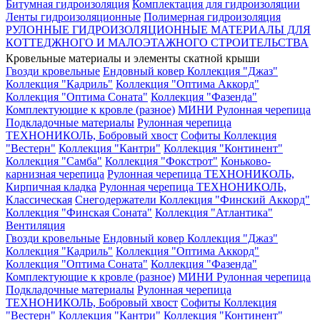
Битумная гидроизоляция
Комплектация для гидроизоляции
Ленты гидроизоляционные
Полимерная гидроизоляция
РУЛОННЫЕ ГИДРОИЗОЛЯЦИОННЫЕ МАТЕРИАЛЫ ДЛЯ
КОТТЕДЖНОГО И МАЛОЭТАЖНОГО СТРОИТЕЛЬСТВА
Кровельные материалы и элементы скатной крыши
Гвозди кровельные
Ендовный ковер
Коллекция "Джаз"
Коллекция "Кадриль"
Коллекция "Оптима Аккорд"
Коллекция "Оптима Соната"
Коллекция "Фазенда"
Комплектующие к кровле (разное)
МИНИ Рулонная черепица
Подкладочные материалы
Рулонная черепица
ТЕХНОНИКОЛЬ, Бобровый хвост
Софиты
Коллекция
"Вестерн"
Коллекция "Кантри"
Коллекция "Континент"
Коллекция "Самба"
Коллекция "Фокстрот"
Коньково-
карнизная черепица
Рулонная черепица ТЕХНОНИКОЛЬ,
Кирпичная кладка
Рулонная черепица ТЕХНОНИКОЛЬ,
Классическая
Снегодержатели
Коллекция "Финский Аккорд"
Коллекция "Финская Соната"
Коллекция "Атлантика"
Вентиляция
Гвозди кровельные
Ендовный ковер
Коллекция "Джаз"
Коллекция "Кадриль"
Коллекция "Оптима Аккорд"
Коллекция "Оптима Соната"
Коллекция "Фазенда"
Комплектующие к кровле (разное)
МИНИ Рулонная черепица
Подкладочные материалы
Рулонная черепица
ТЕХНОНИКОЛЬ, Бобровый хвост
Софиты
Коллекция
"Вестерн"
Коллекция "Кантри"
Коллекция "Континент"