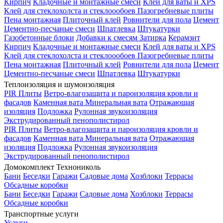
Кирпич
Кладочные и монтажные смеси
Клей для ваты и XPS
Клей для стеклохолста и стеклоообоев
Пазогребневые плиты
Пена монтажная
Плиточный клей
Ровнители для пола
Цемент
Цементно-песчаные смеси
Шпатлевка
Штукатурки
Газобетонные блоки
Добавки к смесям
Затирка
Керамзит
Кирпич
Кладочные и монтажные смеси
Клей для ваты и XPS
Клей для стеклохолста и стеклоообоев
Пазогребневые плиты
Пена монтажная
Плиточный клей
Ровнители для пола
Цемент
Цементно-песчаные смеси
Шпатлевка
Штукатурки
Теплоизоляция и шумоизоляция
PIR Плиты
Ветро-влагозащита и пароизоляция кровли и
фасадов
Каменная вата
Минеральная вата
Отражающая
изоляция
Подложка
Рулонная звукоизоляция
Экструдированный пенополистирол
PIR Плиты
Ветро-влагозащита и пароизоляция кровли и
фасадов
Каменная вата
Минеральная вата
Отражающая
изоляция
Подложка
Рулонная звукоизоляция
Экструдированный пенополистирол
Домокомплект Технониколь
Бани
Беседки
Гаражи
Садовые дома
Хозблоки
Террасы
Обсадные коробки
Бани
Беседки
Гаражи
Садовые дома
Хозблоки
Террасы
Обсадные коробки
Транспортные услуги
Услуги