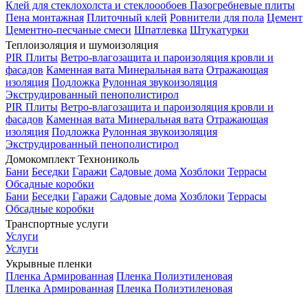
Клей для стеклохолста и стеклоообоев
Пазогребневые плиты
Пена монтажная
Плиточный клей
Ровнители для пола
Цемент
Цементно-песчаные смеси
Шпатлевка
Штукатурки
Теплоизоляция и шумоизоляция
PIR Плиты
Ветро-влагозащита и пароизоляция кровли и
фасадов
Каменная вата
Минеральная вата
Отражающая
изоляция
Подложка
Рулонная звукоизоляция
Экструдированный пенополистирол
PIR Плиты
Ветро-влагозащита и пароизоляция кровли и
фасадов
Каменная вата
Минеральная вата
Отражающая
изоляция
Подложка
Рулонная звукоизоляция
Экструдированный пенополистирол
Домокомплект Технониколь
Бани
Беседки
Гаражи
Садовые дома
Хозблоки
Террасы
Обсадные коробки
Бани
Беседки
Гаражи
Садовые дома
Хозблоки
Террасы
Обсадные коробки
Транспортные услуги
Услуги
Услуги
Укрывные пленки
Пленка Армированная
Пленка Полиэтиленовая
Пленка Армированная
Пленка Полиэтиленовая