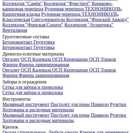
Коллекция "Самба"
Коллекция "Фокстрот"
Коньково-
карнизная черепица
Рулонная черепица ТЕХНОНИКОЛЬ,
Кирпичная кладка
Рулонная черепица ТЕХНОНИКОЛЬ,
Классическая
Снегодержатели
Коллекция "Финский Аккорд"
Коллекция "Финская Соната"
Коллекция "Атлантика"
Вентиляция
Грунтовочные составы
Бетоноконтакт
Грунтовка
Бетоноконтакт
Грунтовка
Древесно-плитные материалы
Оргалит
ОСП Калевала
ОСП Кроношпан
ОСП Торжок
Фанера
Фанера ламинированная
Оргалит
ОСП Калевала
ОСП Кроношпан
ОСП Торжок
Фанера
Фанера ламинированная
Заборы и ограждения
Сетка для забора и проволока
Сетка для забора и проволока
Инструменты
Малярный инструмент
Пистолет для пены
Правило
Рулетки
Хозтовары и расходные материалы
Малярный инструмент
Пистолет для пены
Правило
Рулетки
Хозтовары и расходные материалы
Крепеж
Гвозди строительные.
Дюбель-гвоздь
Крепеж для деревянных