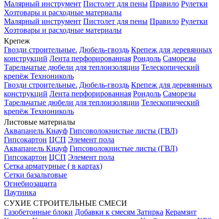
Малярный инструмент
Пистолет для пены
Правило
Рулетки
Хозтовары и расходные материалы
Малярный инструмент
Пистолет для пены
Правило
Рулетки
Хозтовары и расходные материалы
Крепеж
Гвозди строительные.
Дюбель-гвоздь
Крепеж для деревянных
конструкций
Лента перфорированная
Рондоль
Саморезы
Тарельчатые дюбели для теплоизоляции
Телескопический
крепёж Технониколь
Гвозди строительные.
Дюбель-гвоздь
Крепеж для деревянных
конструкций
Лента перфорированная
Рондоль
Саморезы
Тарельчатые дюбели для теплоизоляции
Телескопический
крепёж Технониколь
Листовые материалы
Аквапанель Кнауф
Гипсоволокнистые листы (ГВЛ)
Гипсокартон
ЦСП
Элемент пола
Аквапанель Кнауф
Гипсоволокнистые листы (ГВЛ)
Гипсокартон
ЦСП
Элемент пола
Сетка арматурные ( в картах)
Сетки базальтовые
Огнебиозащита
Паутинка
СУХИЕ СТРОИТЕЛЬНЫЕ СМЕСИ
Газобетонные блоки
Добавки к смесям
Затирка
Керамзит