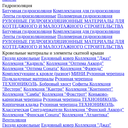
Гидроизоляция
Битумная гидроизоляция
Комплектация для гидроизоляции
Ленты гидроизоляционные
Полимерная гидроизоляция
РУЛОННЫЕ ГИДРОИЗОЛЯЦИОННЫЕ МАТЕРИАЛЫ ДЛЯ
КОТТЕДЖНОГО И МАЛОЭТАЖНОГО СТРОИТЕЛЬСТВА
Битумная гидроизоляция
Комплектация для гидроизоляции
Ленты гидроизоляционные
Полимерная гидроизоляция
РУЛОННЫЕ ГИДРОИЗОЛЯЦИОННЫЕ МАТЕРИАЛЫ ДЛЯ
КОТТЕДЖНОГО И МАЛОЭТАЖНОГО СТРОИТЕЛЬСТВА
Кровельные материалы и элементы скатной крыши
Гвозди кровельные
Ендовный ковер
Коллекция "Джаз"
Коллекция "Кадриль"
Коллекция "Оптима Аккорд"
Коллекция "Оптима Соната"
Коллекция "Фазенда"
Комплектующие к кровле (разное)
МИНИ Рулонная черепица
Подкладочные материалы
Рулонная черепица
ТЕХНОНИКОЛЬ, Бобровый хвост
Софиты
Коллекция
"Вестерн"
Коллекция "Кантри"
Коллекция "Континент"
Коллекция "Самба"
Коллекция "Фокстрот"
Коньково-
карнизная черепица
Рулонная черепица ТЕХНОНИКОЛЬ,
Кирпичная кладка
Рулонная черепица ТЕХНОНИКОЛЬ,
Классическая
Снегодержатели
Коллекция "Финский Аккорд"
Коллекция "Финская Соната"
Коллекция "Атлантика"
Вентиляция
Гвозди кровельные
Ендовный ковер
Коллекция "Джаз"