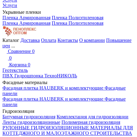
Услуги
Укрывные пленки
Пленка Армированная
Пленка Полиэтиленовая
Пленка Армированная
Пленка Полиэтиленовая
Каталог
Доставка
Оплата
Контакты
О компании
Повышение
цен
...
Сравнение
0
0
Корзина
0
Геотекстиль
ПВХ Гидрошпонка ТехноНИКОЛЬ
Фасадные материалы
Фасадная плитка HAUBERK и комплектующие
Фасадные
панели
Фасадная плитка HAUBERK и комплектующие
Фасадные
панели
Гидроизоляция
Битумная гидроизоляция
Комплектация для гидроизоляции
Ленты гидроизоляционные
Полимерная гидроизоляция
РУЛОННЫЕ ГИДРОИЗОЛЯЦИОННЫЕ МАТЕРИАЛЫ ДЛЯ
КОТТЕДЖНОГО И МАЛОЭТАЖНОГО СТРОИТЕЛЬСТВА