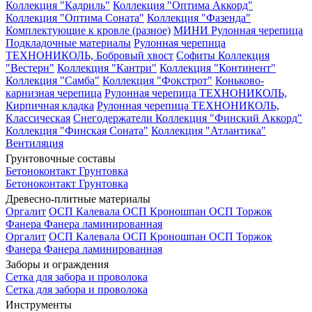
Коллекция "Кадриль"
Коллекция "Оптима Аккорд"
Коллекция "Оптима Соната"
Коллекция "Фазенда"
Комплектующие к кровле (разное)
МИНИ Рулонная черепица
Подкладочные материалы
Рулонная черепица
ТЕХНОНИКОЛЬ, Бобровый хвост
Софиты
Коллекция
"Вестерн"
Коллекция "Кантри"
Коллекция "Континент"
Коллекция "Самба"
Коллекция "Фокстрот"
Коньково-
карнизная черепица
Рулонная черепица ТЕХНОНИКОЛЬ,
Кирпичная кладка
Рулонная черепица ТЕХНОНИКОЛЬ,
Классическая
Снегодержатели
Коллекция "Финский Аккорд"
Коллекция "Финская Соната"
Коллекция "Атлантика"
Вентиляция
Грунтовочные составы
Бетоноконтакт
Грунтовка
Бетоноконтакт
Грунтовка
Древесно-плитные материалы
Оргалит
ОСП Калевала
ОСП Кроношпан
ОСП Торжок
Фанера
Фанера ламинированная
Оргалит
ОСП Калевала
ОСП Кроношпан
ОСП Торжок
Фанера
Фанера ламинированная
Заборы и ограждения
Сетка для забора и проволока
Сетка для забора и проволока
Инструменты