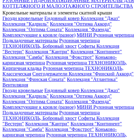
РУЛОННЫЕ ГИДРОИЗОЛЯЦИОННЫЕ МАТЕРИАЛЫ ДЛЯ
КОТТЕДЖНОГО И МАЛОЭТАЖНОГО СТРОИТЕЛЬСТВА
Кровельные материалы и элементы скатной крыши
Гвозди кровельные
Ендовный ковер
Коллекция "Джаз"
Коллекция "Кадриль"
Коллекция "Оптима Аккорд"
Коллекция "Оптима Соната"
Коллекция "Фазенда"
Комплектующие к кровле (разное)
МИНИ Рулонная черепица
Подкладочные материалы
Рулонная черепица
ТЕХНОНИКОЛЬ, Бобровый хвост
Софиты
Коллекция
"Вестерн"
Коллекция "Кантри"
Коллекция "Континент"
Коллекция "Самба"
Коллекция "Фокстрот"
Коньково-
карнизная черепица
Рулонная черепица ТЕХНОНИКОЛЬ,
Кирпичная кладка
Рулонная черепица ТЕХНОНИКОЛЬ,
Классическая
Снегодержатели
Коллекция "Финский Аккорд"
Коллекция "Финская Соната"
Коллекция "Атлантика"
Вентиляция
Гвозди кровельные
Ендовный ковер
Коллекция "Джаз"
Коллекция "Кадриль"
Коллекция "Оптима Аккорд"
Коллекция "Оптима Соната"
Коллекция "Фазенда"
Комплектующие к кровле (разное)
МИНИ Рулонная черепица
Подкладочные материалы
Рулонная черепица
ТЕХНОНИКОЛЬ, Бобровый хвост
Софиты
Коллекция
"Вестерн"
Коллекция "Кантри"
Коллекция "Континент"
Коллекция "Самба"
Коллекция "Фокстрот"
Коньково-
карнизная черепица
Рулонная черепица ТЕХНОНИКОЛЬ,