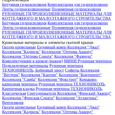
Битумная гидроизоляция
Комплектация для гидроизоляции
Ленты гидроизоляционные
Полимерная гидроизоляция
РУЛОННЫЕ ГИДРОИЗОЛЯЦИОННЫЕ МАТЕРИАЛЫ ДЛЯ
КОТТЕДЖНОГО И МАЛОЭТАЖНОГО СТРОИТЕЛЬСТВА
Битумная гидроизоляция
Комплектация для гидроизоляции
Ленты гидроизоляционные
Полимерная гидроизоляция
РУЛОННЫЕ ГИДРОИЗОЛЯЦИОННЫЕ МАТЕРИАЛЫ ДЛЯ
КОТТЕДЖНОГО И МАЛОЭТАЖНОГО СТРОИТЕЛЬСТВА
Кровельные материалы и элементы скатной крыши
Гвозди кровельные
Ендовный ковер
Коллекция "Джаз"
Коллекция "Кадриль"
Коллекция "Оптима Аккорд"
Коллекция "Оптима Соната"
Коллекция "Фазенда"
Комплектующие к кровле (разное)
МИНИ Рулонная черепица
Подкладочные материалы
Рулонная черепица
ТЕХНОНИКОЛЬ, Бобровый хвост
Софиты
Коллекция
"Вестерн"
Коллекция "Кантри"
Коллекция "Континент"
Коллекция "Самба"
Коллекция "Фокстрот"
Коньково-
карнизная черепица
Рулонная черепица ТЕХНОНИКОЛЬ,
Кирпичная кладка
Рулонная черепица ТЕХНОНИКОЛЬ,
Классическая
Снегодержатели
Коллекция "Финский Аккорд"
Коллекция "Финская Соната"
Коллекция "Атлантика"
Вентиляция
Гвозди кровельные
Ендовный ковер
Коллекция "Джаз"
Коллекция "Кадриль"
Коллекция "Оптима Аккорд"