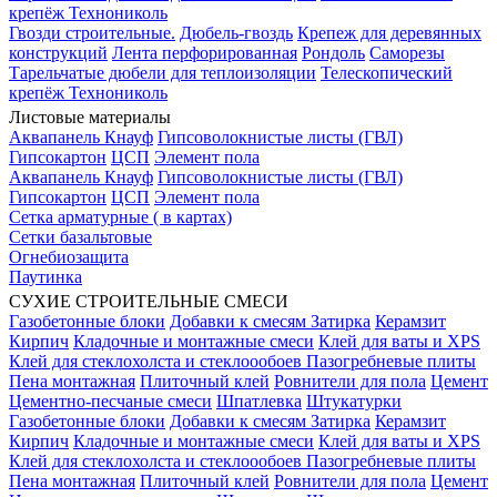
крепёж Технониколь
Гвозди строительные.
Дюбель-гвоздь
Крепеж для деревянных
конструкций
Лента перфорированная
Рондоль
Саморезы
Тарельчатые дюбели для теплоизоляции
Телескопический
крепёж Технониколь
Листовые материалы
Аквапанель Кнауф
Гипсоволокнистые листы (ГВЛ)
Гипсокартон
ЦСП
Элемент пола
Аквапанель Кнауф
Гипсоволокнистые листы (ГВЛ)
Гипсокартон
ЦСП
Элемент пола
Сетка арматурные ( в картах)
Сетки базальтовые
Огнебиозащита
Паутинка
СУХИЕ СТРОИТЕЛЬНЫЕ СМЕСИ
Газобетонные блоки
Добавки к смесям
Затирка
Керамзит
Кирпич
Кладочные и монтажные смеси
Клей для ваты и XPS
Клей для стеклохолста и стеклоообоев
Пазогребневые плиты
Пена монтажная
Плиточный клей
Ровнители для пола
Цемент
Цементно-песчаные смеси
Шпатлевка
Штукатурки
Газобетонные блоки
Добавки к смесям
Затирка
Керамзит
Кирпич
Кладочные и монтажные смеси
Клей для ваты и XPS
Клей для стеклохолста и стеклоообоев
Пазогребневые плиты
Пена монтажная
Плиточный клей
Ровнители для пола
Цемент