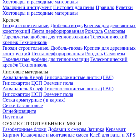
Хозтовары и расходные материалы
Малярный инструмент
Пистолет для пены
Правило
Рулетки
Хозтовары и расходные материалы
Крепеж
Гвозди строительные.
Дюбель-гвоздь
Крепеж для деревянных
конструкций
Лента перфорированная
Рондоль
Саморезы
Тарельчатые дюбели для теплоизоляции
Телескопический
крепёж Технониколь
Гвозди строительные.
Дюбель-гвоздь
Крепеж для деревянных
конструкций
Лента перфорированная
Рондоль
Саморезы
Тарельчатые дюбели для теплоизоляции
Телескопический
крепёж Технониколь
Листовые материалы
Аквапанель Кнауф
Гипсоволокнистые листы (ГВЛ)
Гипсокартон
ЦСП
Элемент пола
Аквапанель Кнауф
Гипсоволокнистые листы (ГВЛ)
Гипсокартон
ЦСП
Элемент пола
Сетка арматурные ( в картах)
Сетки базальтовые
Огнебиозащита
Паутинка
СУХИЕ СТРОИТЕЛЬНЫЕ СМЕСИ
Газобетонные блоки
Добавки к смесям
Затирка
Керамзит
Кирпич
Кладочные и монтажные смеси
Клей для ваты и XPS