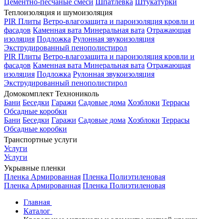
Цементно-песчаные смеси
Шпатлевка
Штукатурки
Теплоизоляция и шумоизоляция
PIR Плиты
Ветро-влагозащита и пароизоляция кровли и
фасадов
Каменная вата
Минеральная вата
Отражающая
изоляция
Подложка
Рулонная звукоизоляция
Экструдированный пенополистирол
PIR Плиты
Ветро-влагозащита и пароизоляция кровли и
фасадов
Каменная вата
Минеральная вата
Отражающая
изоляция
Подложка
Рулонная звукоизоляция
Экструдированный пенополистирол
Домокомплект Технониколь
Бани
Беседки
Гаражи
Садовые дома
Хозблоки
Террасы
Обсадные коробки
Бани
Беседки
Гаражи
Садовые дома
Хозблоки
Террасы
Обсадные коробки
Транспортные услуги
Услуги
Услуги
Укрывные пленки
Пленка Армированная
Пленка Полиэтиленовая
Пленка Армированная
Пленка Полиэтиленовая
Главная
Каталог