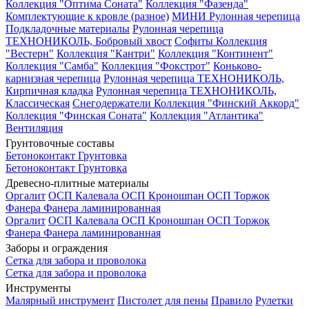
Коллекция "Оптима Соната"
Коллекция "Фазенда"
Комплектующие к кровле (разное)
МИНИ Рулонная черепица
Подкладочные материалы
Рулонная черепица
ТЕХНОНИКОЛЬ, Бобровый хвост
Софиты
Коллекция
"Вестерн"
Коллекция "Кантри"
Коллекция "Континент"
Коллекция "Самба"
Коллекция "Фокстрот"
Коньково-
карнизная черепица
Рулонная черепица ТЕХНОНИКОЛЬ,
Кирпичная кладка
Рулонная черепица ТЕХНОНИКОЛЬ,
Классическая
Снегодержатели
Коллекция "Финский Аккорд"
Коллекция "Финская Соната"
Коллекция "Атлантика"
Вентиляция
Грунтовочные составы
Бетоноконтакт
Грунтовка
Бетоноконтакт
Грунтовка
Древесно-плитные материалы
Оргалит
ОСП Калевала
ОСП Кроношпан
ОСП Торжок
Фанера
Фанера ламинированная
Оргалит
ОСП Калевала
ОСП Кроношпан
ОСП Торжок
Фанера
Фанера ламинированная
Заборы и ограждения
Сетка для забора и проволока
Сетка для забора и проволока
Инструменты
Малярный инструмент
Пистолет для пены
Правило
Рулетки