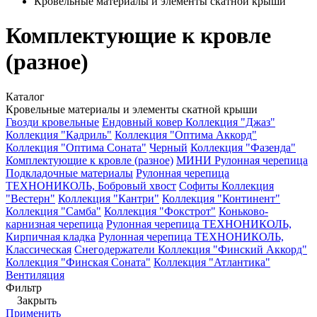
Кровельные материалы и элементы скатной крыши
Комплектующие к кровле
(разное)
Каталог
Кровельные материалы и элементы скатной крыши
Гвозди кровельные
Ендовный ковер
Коллекция "Джаз"
Коллекция "Кадриль"
Коллекция "Оптима Аккорд"
Коллекция "Оптима Соната"
Черный
Коллекция "Фазенда"
Комплектующие к кровле (разное)
МИНИ Рулонная черепица
Подкладочные материалы
Рулонная черепица
ТЕХНОНИКОЛЬ, Бобровый хвост
Софиты
Коллекция
"Вестерн"
Коллекция "Кантри"
Коллекция "Континент"
Коллекция "Самба"
Коллекция "Фокстрот"
Коньково-
карнизная черепица
Рулонная черепица ТЕХНОНИКОЛЬ,
Кирпичная кладка
Рулонная черепица ТЕХНОНИКОЛЬ,
Классическая
Снегодержатели
Коллекция "Финский Аккорд"
Коллекция "Финская Соната"
Коллекция "Атлантика"
Вентиляция
Фильтр
Закрыть
Применить