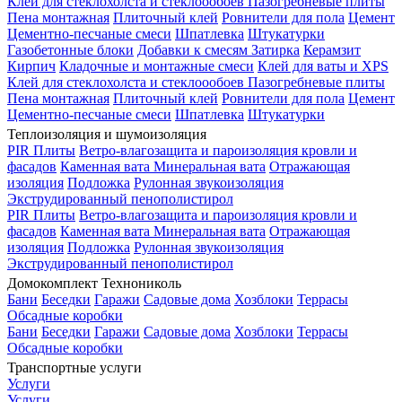
Клей для стеклохолста и стеклоообоев
Пазогребневые плиты
Пена монтажная
Плиточный клей
Ровнители для пола
Цемент
Цементно-песчаные смеси
Шпатлевка
Штукатурки
Газобетонные блоки
Добавки к смесям
Затирка
Керамзит
Кирпич
Кладочные и монтажные смеси
Клей для ваты и XPS
Клей для стеклохолста и стеклоообоев
Пазогребневые плиты
Пена монтажная
Плиточный клей
Ровнители для пола
Цемент
Цементно-песчаные смеси
Шпатлевка
Штукатурки
Теплоизоляция и шумоизоляция
PIR Плиты
Ветро-влагозащита и пароизоляция кровли и
фасадов
Каменная вата
Минеральная вата
Отражающая
изоляция
Подложка
Рулонная звукоизоляция
Экструдированный пенополистирол
PIR Плиты
Ветро-влагозащита и пароизоляция кровли и
фасадов
Каменная вата
Минеральная вата
Отражающая
изоляция
Подложка
Рулонная звукоизоляция
Экструдированный пенополистирол
Домокомплект Технониколь
Бани
Беседки
Гаражи
Садовые дома
Хозблоки
Террасы
Обсадные коробки
Бани
Беседки
Гаражи
Садовые дома
Хозблоки
Террасы
Обсадные коробки
Транспортные услуги
Услуги
Услуги