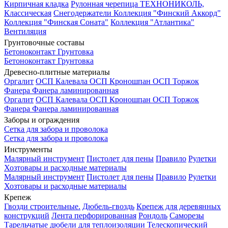
Кирпичная кладка
Рулонная черепица ТЕХНОНИКОЛЬ,
Классическая
Снегодержатели
Коллекция "Финский Аккорд"
Коллекция "Финская Соната"
Коллекция "Атлантика"
Вентиляция
Грунтовочные составы
Бетоноконтакт
Грунтовка
Бетоноконтакт
Грунтовка
Древесно-плитные материалы
Оргалит
ОСП Калевала
ОСП Кроношпан
ОСП Торжок
Фанера
Фанера ламинированная
Оргалит
ОСП Калевала
ОСП Кроношпан
ОСП Торжок
Фанера
Фанера ламинированная
Заборы и ограждения
Сетка для забора и проволока
Сетка для забора и проволока
Инструменты
Малярный инструмент
Пистолет для пены
Правило
Рулетки
Хозтовары и расходные материалы
Малярный инструмент
Пистолет для пены
Правило
Рулетки
Хозтовары и расходные материалы
Крепеж
Гвозди строительные.
Дюбель-гвоздь
Крепеж для деревянных
конструкций
Лента перфорированная
Рондоль
Саморезы
Тарельчатые дюбели для теплоизоляции
Телескопический