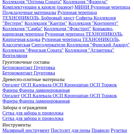
Коллекция "Оптима Соната"
Коллекция "Фазенда"
Комплектующие к кровле (разное)
МИНИ Рулонная черепица
Подкладочные материалы
Рулонная черепица
ТЕХНОНИКОЛЬ, Бобровый хвост
Софиты
Коллекция
"Вестерн"
Коллекция "Кантри"
Коллекция "Континент"
Коллекция "Самба"
Коллекция "Фокстрот"
Коньково-
карнизная черепица
Рулонная черепица ТЕХНОНИКОЛЬ,
Кирпичная кладка
Рулонная черепица ТЕХНОНИКОЛЬ,
Классическая
Снегодержатели
Коллекция "Финский Аккорд"
Коллекция "Финская Соната"
Коллекция "Атлантика"
Вентиляция
Грунтовочные составы
Бетоноконтакт
Грунтовка
Бетоноконтакт
Грунтовка
Древесно-плитные материалы
Оргалит
ОСП Калевала
ОСП Кроношпан
ОСП Торжок
Фанера
Фанера ламинированная
Оргалит
ОСП Калевала
ОСП Кроношпан
ОСП Торжок
Фанера
Фанера ламинированная
Заборы и ограждения
Сетка для забора и проволока
Сетка для забора и проволока
Инструменты
Малярный инструмент
Пистолет для пены
Правило
Рулетки