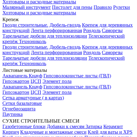
Хозтовары и расходные материалы
Малярный инструмент
Пистолет для пены
Правило
Рулетки
Хозтовары и расходные материалы
Крепеж
Гвозди строительные.
Дюбель-гвоздь
Крепеж для деревянных
конструкций
Лента перфорированная
Рондоль
Саморезы
Тарельчатые дюбели для теплоизоляции
Телескопический
крепёж Технониколь
Гвозди строительные.
Дюбель-гвоздь
Крепеж для деревянных
конструкций
Лента перфорированная
Рондоль
Саморезы
Тарельчатые дюбели для теплоизоляции
Телескопический
крепёж Технониколь
Листовые материалы
Аквапанель Кнауф
Гипсоволокнистые листы (ГВЛ)
Гипсокартон
ЦСП
Элемент пола
Аквапанель Кнауф
Гипсоволокнистые листы (ГВЛ)
Гипсокартон
ЦСП
Элемент пола
Сетка арматурные ( в картах)
Сетки базальтовые
Огнебиозащита
Паутинка
СУХИЕ СТРОИТЕЛЬНЫЕ СМЕСИ
Газобетонные блоки
Добавки к смесям
Затирка
Керамзит
Кирпич
Кладочные и монтажные смеси
Клей для ваты и XPS