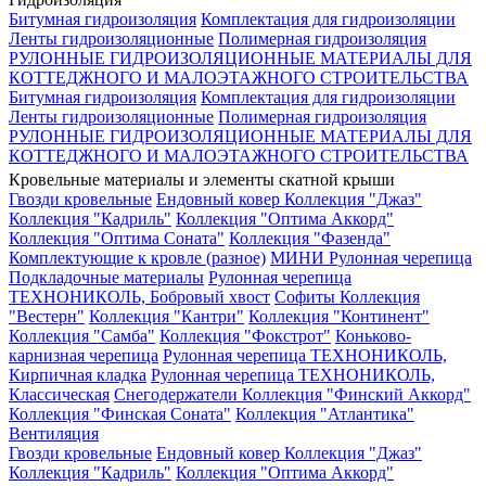
Битумная гидроизоляция
Комплектация для гидроизоляции
Ленты гидроизоляционные
Полимерная гидроизоляция
РУЛОННЫЕ ГИДРОИЗОЛЯЦИОННЫЕ МАТЕРИАЛЫ ДЛЯ
КОТТЕДЖНОГО И МАЛОЭТАЖНОГО СТРОИТЕЛЬСТВА
Битумная гидроизоляция
Комплектация для гидроизоляции
Ленты гидроизоляционные
Полимерная гидроизоляция
РУЛОННЫЕ ГИДРОИЗОЛЯЦИОННЫЕ МАТЕРИАЛЫ ДЛЯ
КОТТЕДЖНОГО И МАЛОЭТАЖНОГО СТРОИТЕЛЬСТВА
Кровельные материалы и элементы скатной крыши
Гвозди кровельные
Ендовный ковер
Коллекция "Джаз"
Коллекция "Кадриль"
Коллекция "Оптима Аккорд"
Коллекция "Оптима Соната"
Коллекция "Фазенда"
Комплектующие к кровле (разное)
МИНИ Рулонная черепица
Подкладочные материалы
Рулонная черепица
ТЕХНОНИКОЛЬ, Бобровый хвост
Софиты
Коллекция
"Вестерн"
Коллекция "Кантри"
Коллекция "Континент"
Коллекция "Самба"
Коллекция "Фокстрот"
Коньково-
карнизная черепица
Рулонная черепица ТЕХНОНИКОЛЬ,
Кирпичная кладка
Рулонная черепица ТЕХНОНИКОЛЬ,
Классическая
Снегодержатели
Коллекция "Финский Аккорд"
Коллекция "Финская Соната"
Коллекция "Атлантика"
Вентиляция
Гвозди кровельные
Ендовный ковер
Коллекция "Джаз"
Коллекция "Кадриль"
Коллекция "Оптима Аккорд"