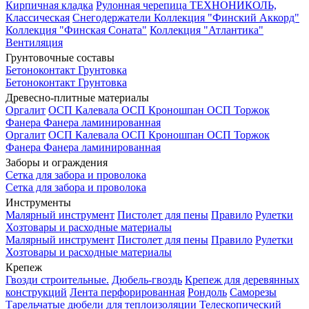
Кирпичная кладка
Рулонная черепица ТЕХНОНИКОЛЬ,
Классическая
Снегодержатели
Коллекция "Финский Аккорд"
Коллекция "Финская Соната"
Коллекция "Атлантика"
Вентиляция
Грунтовочные составы
Бетоноконтакт
Грунтовка
Бетоноконтакт
Грунтовка
Древесно-плитные материалы
Оргалит
ОСП Калевала
ОСП Кроношпан
ОСП Торжок
Фанера
Фанера ламинированная
Оргалит
ОСП Калевала
ОСП Кроношпан
ОСП Торжок
Фанера
Фанера ламинированная
Заборы и ограждения
Сетка для забора и проволока
Сетка для забора и проволока
Инструменты
Малярный инструмент
Пистолет для пены
Правило
Рулетки
Хозтовары и расходные материалы
Малярный инструмент
Пистолет для пены
Правило
Рулетки
Хозтовары и расходные материалы
Крепеж
Гвозди строительные.
Дюбель-гвоздь
Крепеж для деревянных
конструкций
Лента перфорированная
Рондоль
Саморезы
Тарельчатые дюбели для теплоизоляции
Телескопический