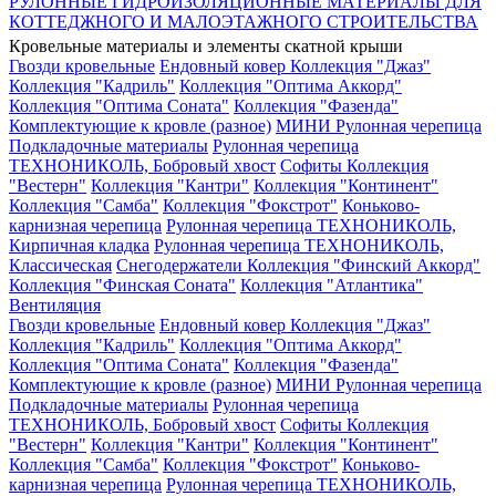
РУЛОННЫЕ ГИДРОИЗОЛЯЦИОННЫЕ МАТЕРИАЛЫ ДЛЯ
КОТТЕДЖНОГО И МАЛОЭТАЖНОГО СТРОИТЕЛЬСТВА
Кровельные материалы и элементы скатной крыши
Гвозди кровельные
Ендовный ковер
Коллекция "Джаз"
Коллекция "Кадриль"
Коллекция "Оптима Аккорд"
Коллекция "Оптима Соната"
Коллекция "Фазенда"
Комплектующие к кровле (разное)
МИНИ Рулонная черепица
Подкладочные материалы
Рулонная черепица
ТЕХНОНИКОЛЬ, Бобровый хвост
Софиты
Коллекция
"Вестерн"
Коллекция "Кантри"
Коллекция "Континент"
Коллекция "Самба"
Коллекция "Фокстрот"
Коньково-
карнизная черепица
Рулонная черепица ТЕХНОНИКОЛЬ,
Кирпичная кладка
Рулонная черепица ТЕХНОНИКОЛЬ,
Классическая
Снегодержатели
Коллекция "Финский Аккорд"
Коллекция "Финская Соната"
Коллекция "Атлантика"
Вентиляция
Гвозди кровельные
Ендовный ковер
Коллекция "Джаз"
Коллекция "Кадриль"
Коллекция "Оптима Аккорд"
Коллекция "Оптима Соната"
Коллекция "Фазенда"
Комплектующие к кровле (разное)
МИНИ Рулонная черепица
Подкладочные материалы
Рулонная черепица
ТЕХНОНИКОЛЬ, Бобровый хвост
Софиты
Коллекция
"Вестерн"
Коллекция "Кантри"
Коллекция "Континент"
Коллекция "Самба"
Коллекция "Фокстрот"
Коньково-
карнизная черепица
Рулонная черепица ТЕХНОНИКОЛЬ,