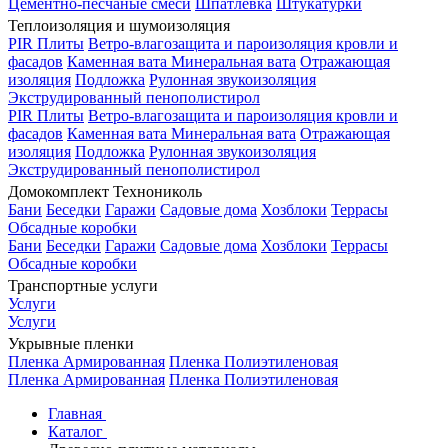
Цементно-песчаные смеси
Шпатлевка
Штукатурки
Теплоизоляция и шумоизоляция
PIR Плиты
Ветро-влагозащита и пароизоляция кровли и
фасадов
Каменная вата
Минеральная вата
Отражающая
изоляция
Подложка
Рулонная звукоизоляция
Экструдированный пенополистирол
PIR Плиты
Ветро-влагозащита и пароизоляция кровли и
фасадов
Каменная вата
Минеральная вата
Отражающая
изоляция
Подложка
Рулонная звукоизоляция
Экструдированный пенополистирол
Домокомплект Технониколь
Бани
Беседки
Гаражи
Садовые дома
Хозблоки
Террасы
Обсадные коробки
Бани
Беседки
Гаражи
Садовые дома
Хозблоки
Террасы
Обсадные коробки
Транспортные услуги
Услуги
Услуги
Укрывные пленки
Пленка Армированная
Пленка Полиэтиленовая
Пленка Армированная
Пленка Полиэтиленовая
Главная
Каталог