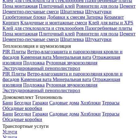
Клей для стеклохолста и стеклоообоев
Пазогребневые плиты
Пена монтажная
Плиточный клей
Ровнители для пола
Цемент
Цементно-песчаные смеси
Шпатлевка
Штукатурки
Газобетонные блоки
Добавки к смесям
Затирка
Керамзит
Кирпич
Кладочные и монтажные смеси
Клей для ваты и XPS
Клей для стеклохолста и стеклоообоев
Пазогребневые плиты
Пена монтажная
Плиточный клей
Ровнители для пола
Цемент
Цементно-песчаные смеси
Шпатлевка
Штукатурки
Теплоизоляция и шумоизоляция
PIR Плиты
Ветро-влагозащита и пароизоляция кровли и
фасадов
Каменная вата
Минеральная вата
Отражающая
изоляция
Подложка
Рулонная звукоизоляция
Экструдированный пенополистирол
PIR Плиты
Ветро-влагозащита и пароизоляция кровли и
фасадов
Каменная вата
Минеральная вата
Отражающая
изоляция
Подложка
Рулонная звукоизоляция
Экструдированный пенополистирол
Домокомплект Технониколь
Бани
Беседки
Гаражи
Садовые дома
Хозблоки
Террасы
Обсадные коробки
Бани
Беседки
Гаражи
Садовые дома
Хозблоки
Террасы
Обсадные коробки
Транспортные услуги
Услуги
Услуги