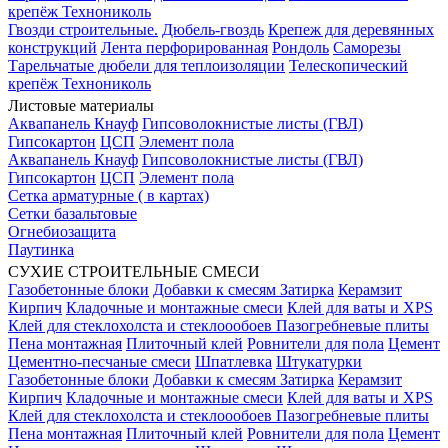
крепёж Технониколь
Гвозди строительные.
Дюбель-гвоздь
Крепеж для деревянных
конструкций
Лента перфорированная
Рондоль
Саморезы
Тарельчатые дюбели для теплоизоляции
Телескопический
крепёж Технониколь
Листовые материалы
Аквапанель Кнауф
Гипсоволокнистые листы (ГВЛ)
Гипсокартон
ЦСП
Элемент пола
Аквапанель Кнауф
Гипсоволокнистые листы (ГВЛ)
Гипсокартон
ЦСП
Элемент пола
Сетка арматурные ( в картах)
Сетки базальтовые
Огнебиозащита
Паутинка
СУХИЕ СТРОИТЕЛЬНЫЕ СМЕСИ
Газобетонные блоки
Добавки к смесям
Затирка
Керамзит
Кирпич
Кладочные и монтажные смеси
Клей для ваты и XPS
Клей для стеклохолста и стеклоообоев
Пазогребневые плиты
Пена монтажная
Плиточный клей
Ровнители для пола
Цемент
Цементно-песчаные смеси
Шпатлевка
Штукатурки
Газобетонные блоки
Добавки к смесям
Затирка
Керамзит
Кирпич
Кладочные и монтажные смеси
Клей для ваты и XPS
Клей для стеклохолста и стеклоообоев
Пазогребневые плиты
Пена монтажная
Плиточный клей
Ровнители для пола
Цемент