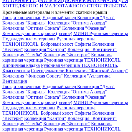
РУЛОННЫЕ ГИДРОИЗОЛЯЦИОННЫЕ МАТЕРИАЛЫ ДЛЯ
КОТТЕДЖНОГО И МАЛОЭТАЖНОГО СТРОИТЕЛЬСТВА
Кровельные материалы и элементы скатной крыши
Гвозди кровельные
Ендовный ковер
Коллекция "Джаз"
Коллекция "Кадриль"
Коллекция "Оптима Аккорд"
Коллекция "Оптима Соната"
Коллекция "Фазенда"
Комплектующие к кровле (разное)
МИНИ Рулонная черепица
Подкладочные материалы
Рулонная черепица
ТЕХНОНИКОЛЬ, Бобровый хвост
Софиты
Коллекция
"Вестерн"
Коллекция "Кантри"
Коллекция "Континент"
Коллекция "Самба"
Коллекция "Фокстрот"
Коньково-
карнизная черепица
Рулонная черепица ТЕХНОНИКОЛЬ,
Кирпичная кладка
Рулонная черепица ТЕХНОНИКОЛЬ,
Классическая
Снегодержатели
Коллекция "Финский Аккорд"
Коллекция "Финская Соната"
Коллекция "Атлантика"
Вентиляция
Гвозди кровельные
Ендовный ковер
Коллекция "Джаз"
Коллекция "Кадриль"
Коллекция "Оптима Аккорд"
Коллекция "Оптима Соната"
Коллекция "Фазенда"
Комплектующие к кровле (разное)
МИНИ Рулонная черепица
Подкладочные материалы
Рулонная черепица
ТЕХНОНИКОЛЬ, Бобровый хвост
Софиты
Коллекция
"Вестерн"
Коллекция "Кантри"
Коллекция "Континент"
Коллекция "Самба"
Коллекция "Фокстрот"
Коньково-
карнизная черепица
Рулонная черепица ТЕХНОНИКОЛЬ,