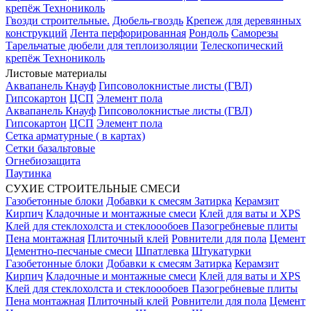
крепёж Технониколь
Гвозди строительные.
Дюбель-гвоздь
Крепеж для деревянных
конструкций
Лента перфорированная
Рондоль
Саморезы
Тарельчатые дюбели для теплоизоляции
Телескопический
крепёж Технониколь
Листовые материалы
Аквапанель Кнауф
Гипсоволокнистые листы (ГВЛ)
Гипсокартон
ЦСП
Элемент пола
Аквапанель Кнауф
Гипсоволокнистые листы (ГВЛ)
Гипсокартон
ЦСП
Элемент пола
Сетка арматурные ( в картах)
Сетки базальтовые
Огнебиозащита
Паутинка
СУХИЕ СТРОИТЕЛЬНЫЕ СМЕСИ
Газобетонные блоки
Добавки к смесям
Затирка
Керамзит
Кирпич
Кладочные и монтажные смеси
Клей для ваты и XPS
Клей для стеклохолста и стеклоообоев
Пазогребневые плиты
Пена монтажная
Плиточный клей
Ровнители для пола
Цемент
Цементно-песчаные смеси
Шпатлевка
Штукатурки
Газобетонные блоки
Добавки к смесям
Затирка
Керамзит
Кирпич
Кладочные и монтажные смеси
Клей для ваты и XPS
Клей для стеклохолста и стеклоообоев
Пазогребневые плиты
Пена монтажная
Плиточный клей
Ровнители для пола
Цемент