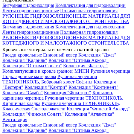
Битумная гидроизоляция
Комплектация для гидроизоляции
Ленты гидроизоляционные
Полимерная гидроизоляция
РУЛОННЫЕ ГИДРОИЗОЛЯЦИОННЫЕ МАТЕРИАЛЫ ДЛЯ
КОТТЕДЖНОГО И МАЛОЭТАЖНОГО СТРОИТЕЛЬСТВА
Битумная гидроизоляция
Комплектация для гидроизоляции
Ленты гидроизоляционные
Полимерная гидроизоляция
РУЛОННЫЕ ГИДРОИЗОЛЯЦИОННЫЕ МАТЕРИАЛЫ ДЛЯ
КОТТЕДЖНОГО И МАЛОЭТАЖНОГО СТРОИТЕЛЬСТВА
Кровельные материалы и элементы скатной крыши
Гвозди кровельные
Ендовный ковер
Коллекция "Джаз"
Коллекция "Кадриль"
Коллекция "Оптима Аккорд"
Коллекция "Оптима Соната"
Коллекция "Фазенда"
Комплектующие к кровле (разное)
МИНИ Рулонная черепица
Подкладочные материалы
Рулонная черепица
ТЕХНОНИКОЛЬ, Бобровый хвост
Софиты
Коллекция
"Вестерн"
Коллекция "Кантри"
Коллекция "Континент"
Коллекция "Самба"
Коллекция "Фокстрот"
Коньково-
карнизная черепица
Рулонная черепица ТЕХНОНИКОЛЬ,
Кирпичная кладка
Рулонная черепица ТЕХНОНИКОЛЬ,
Классическая
Снегодержатели
Коллекция "Финский Аккорд"
Коллекция "Финская Соната"
Коллекция "Атлантика"
Вентиляция
Гвозди кровельные
Ендовный ковер
Коллекция "Джаз"
Коллекция "Кадриль"
Коллекция "Оптима Аккорд"