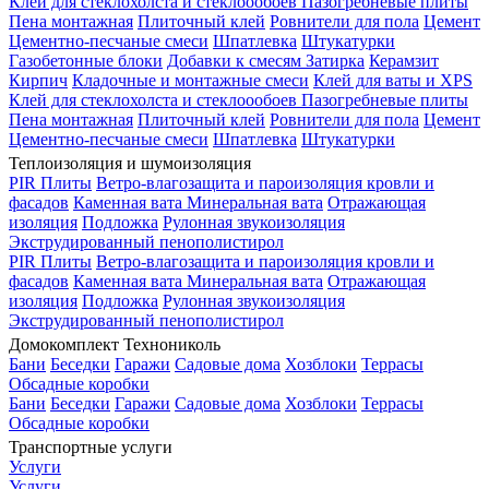
Клей для стеклохолста и стеклоообоев
Пазогребневые плиты
Пена монтажная
Плиточный клей
Ровнители для пола
Цемент
Цементно-песчаные смеси
Шпатлевка
Штукатурки
Газобетонные блоки
Добавки к смесям
Затирка
Керамзит
Кирпич
Кладочные и монтажные смеси
Клей для ваты и XPS
Клей для стеклохолста и стеклоообоев
Пазогребневые плиты
Пена монтажная
Плиточный клей
Ровнители для пола
Цемент
Цементно-песчаные смеси
Шпатлевка
Штукатурки
Теплоизоляция и шумоизоляция
PIR Плиты
Ветро-влагозащита и пароизоляция кровли и
фасадов
Каменная вата
Минеральная вата
Отражающая
изоляция
Подложка
Рулонная звукоизоляция
Экструдированный пенополистирол
PIR Плиты
Ветро-влагозащита и пароизоляция кровли и
фасадов
Каменная вата
Минеральная вата
Отражающая
изоляция
Подложка
Рулонная звукоизоляция
Экструдированный пенополистирол
Домокомплект Технониколь
Бани
Беседки
Гаражи
Садовые дома
Хозблоки
Террасы
Обсадные коробки
Бани
Беседки
Гаражи
Садовые дома
Хозблоки
Террасы
Обсадные коробки
Транспортные услуги
Услуги
Услуги