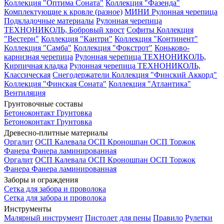
Коллекция "Оптима Соната"
Коллекция "Фазенда"
Комплектующие к кровле (разное)
МИНИ Рулонная черепица
Подкладочные материалы
Рулонная черепица
ТЕХНОНИКОЛЬ, Бобровый хвост
Софиты
Коллекция
"Вестерн"
Коллекция "Кантри"
Коллекция "Континент"
Коллекция "Самба"
Коллекция "Фокстрот"
Коньково-
карнизная черепица
Рулонная черепица ТЕХНОНИКОЛЬ,
Кирпичная кладка
Рулонная черепица ТЕХНОНИКОЛЬ,
Классическая
Снегодержатели
Коллекция "Финский Аккорд"
Коллекция "Финская Соната"
Коллекция "Атлантика"
Вентиляция
Грунтовочные составы
Бетоноконтакт
Грунтовка
Бетоноконтакт
Грунтовка
Древесно-плитные материалы
Оргалит
ОСП Калевала
ОСП Кроношпан
ОСП Торжок
Фанера
Фанера ламинированная
Оргалит
ОСП Калевала
ОСП Кроношпан
ОСП Торжок
Фанера
Фанера ламинированная
Заборы и ограждения
Сетка для забора и проволока
Сетка для забора и проволока
Инструменты
Малярный инструмент
Пистолет для пены
Правило
Рулетки