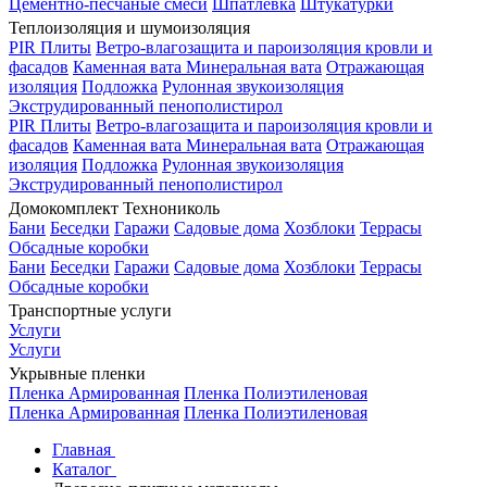
Цементно-песчаные смеси
Шпатлевка
Штукатурки
Теплоизоляция и шумоизоляция
PIR Плиты
Ветро-влагозащита и пароизоляция кровли и
фасадов
Каменная вата
Минеральная вата
Отражающая
изоляция
Подложка
Рулонная звукоизоляция
Экструдированный пенополистирол
PIR Плиты
Ветро-влагозащита и пароизоляция кровли и
фасадов
Каменная вата
Минеральная вата
Отражающая
изоляция
Подложка
Рулонная звукоизоляция
Экструдированный пенополистирол
Домокомплект Технониколь
Бани
Беседки
Гаражи
Садовые дома
Хозблоки
Террасы
Обсадные коробки
Бани
Беседки
Гаражи
Садовые дома
Хозблоки
Террасы
Обсадные коробки
Транспортные услуги
Услуги
Услуги
Укрывные пленки
Пленка Армированная
Пленка Полиэтиленовая
Пленка Армированная
Пленка Полиэтиленовая
Главная
Каталог