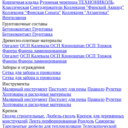
Кирпичная кладка
Рулонная черепица ТЕХНОНИКОЛЬ,
Классическая
Снегодержатели
Коллекция "Финский Аккорд"
Коллекция "Финская Соната"
Коллекция "Атлантика"
Вентиляция
Грунтовочные составы
Бетоноконтакт
Грунтовка
Бетоноконтакт
Грунтовка
Древесно-плитные материалы
Оргалит
ОСП Калевала
ОСП Кроношпан
ОСП Торжок
Фанера
Фанера ламинированная
Оргалит
ОСП Калевала
ОСП Кроношпан
ОСП Торжок
Фанера
Фанера ламинированная
Заборы и ограждения
Сетка для забора и проволока
Сетка для забора и проволока
Инструменты
Малярный инструмент
Пистолет для пены
Правило
Рулетки
Хозтовары и расходные материалы
Малярный инструмент
Пистолет для пены
Правило
Рулетки
Хозтовары и расходные материалы
Крепеж
Гвозди строительные.
Дюбель-гвоздь
Крепеж для деревянных
конструкций
Лента перфорированная
Рондоль
Саморезы
Тарельчатые дюбели для теплоизоляции
Телескопический