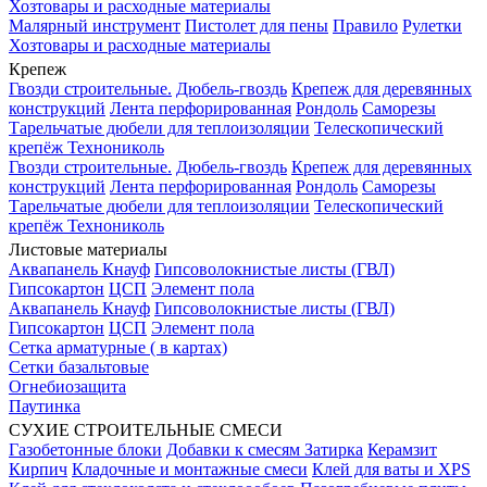
Хозтовары и расходные материалы
Малярный инструмент
Пистолет для пены
Правило
Рулетки
Хозтовары и расходные материалы
Крепеж
Гвозди строительные.
Дюбель-гвоздь
Крепеж для деревянных
конструкций
Лента перфорированная
Рондоль
Саморезы
Тарельчатые дюбели для теплоизоляции
Телескопический
крепёж Технониколь
Гвозди строительные.
Дюбель-гвоздь
Крепеж для деревянных
конструкций
Лента перфорированная
Рондоль
Саморезы
Тарельчатые дюбели для теплоизоляции
Телескопический
крепёж Технониколь
Листовые материалы
Аквапанель Кнауф
Гипсоволокнистые листы (ГВЛ)
Гипсокартон
ЦСП
Элемент пола
Аквапанель Кнауф
Гипсоволокнистые листы (ГВЛ)
Гипсокартон
ЦСП
Элемент пола
Сетка арматурные ( в картах)
Сетки базальтовые
Огнебиозащита
Паутинка
СУХИЕ СТРОИТЕЛЬНЫЕ СМЕСИ
Газобетонные блоки
Добавки к смесям
Затирка
Керамзит
Кирпич
Кладочные и монтажные смеси
Клей для ваты и XPS