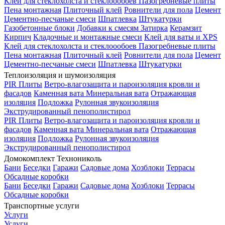
Клей для стеклохолста и стеклоообоев
Пазогребневые плиты
Пена монтажная
Плиточный клей
Ровнители для пола
Цемент
Цементно-песчаные смеси
Шпатлевка
Штукатурки
Газобетонные блоки
Добавки к смесям
Затирка
Керамзит
Кирпич
Кладочные и монтажные смеси
Клей для ваты и XPS
Клей для стеклохолста и стеклоообоев
Пазогребневые плиты
Пена монтажная
Плиточный клей
Ровнители для пола
Цемент
Цементно-песчаные смеси
Шпатлевка
Штукатурки
Теплоизоляция и шумоизоляция
PIR Плиты
Ветро-влагозащита и пароизоляция кровли и
фасадов
Каменная вата
Минеральная вата
Отражающая
изоляция
Подложка
Рулонная звукоизоляция
Экструдированный пенополистирол
PIR Плиты
Ветро-влагозащита и пароизоляция кровли и
фасадов
Каменная вата
Минеральная вата
Отражающая
изоляция
Подложка
Рулонная звукоизоляция
Экструдированный пенополистирол
Домокомплект Технониколь
Бани
Беседки
Гаражи
Садовые дома
Хозблоки
Террасы
Обсадные коробки
Бани
Беседки
Гаражи
Садовые дома
Хозблоки
Террасы
Обсадные коробки
Транспортные услуги
Услуги
Услуги