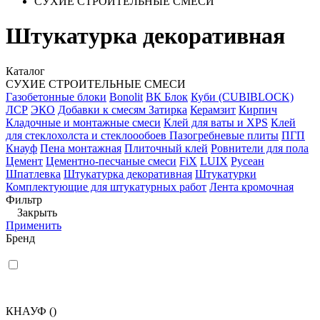
СУХИЕ СТРОИТЕЛЬНЫЕ СМЕСИ
Штукатурка декоративная
Каталог
СУХИЕ СТРОИТЕЛЬНЫЕ СМЕСИ
Газобетонные блоки
Bonolit
ВК Блок
Куби (CUBIBLOCK)
ЛСР
ЭКО
Добавки к смесям
Затирка
Керамзит
Кирпич
Кладочные и монтажные смеси
Клей для ваты и XPS
Клей
для стеклохолста и стеклоообоев
Пазогребневые плиты
ПГП
Кнауф
Пена монтажная
Плиточный клей
Ровнители для пола
Цемент
Цементно-песчаные смеси
FiX
LUIX
Русеан
Шпатлевка
Штукатурка декоративная
Штукатурки
Комплектующие для штукатурных работ
Лента кромочная
Фильтр
Закрыть
Применить
Бренд
КНАУФ
()