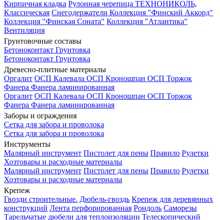
Кирпичная кладка
Рулонная черепица ТЕХНОНИКОЛЬ,
Классическая
Снегодержатели
Коллекция "Финский Аккорд"
Коллекция "Финская Соната"
Коллекция "Атлантика"
Вентиляция
Грунтовочные составы
Бетоноконтакт
Грунтовка
Бетоноконтакт
Грунтовка
Древесно-плитные материалы
Оргалит
ОСП Калевала
ОСП Кроношпан
ОСП Торжок
Фанера
Фанера ламинированная
Оргалит
ОСП Калевала
ОСП Кроношпан
ОСП Торжок
Фанера
Фанера ламинированная
Заборы и ограждения
Сетка для забора и проволока
Сетка для забора и проволока
Инструменты
Малярный инструмент
Пистолет для пены
Правило
Рулетки
Хозтовары и расходные материалы
Малярный инструмент
Пистолет для пены
Правило
Рулетки
Хозтовары и расходные материалы
Крепеж
Гвозди строительные.
Дюбель-гвоздь
Крепеж для деревянных
конструкций
Лента перфорированная
Рондоль
Саморезы
Тарельчатые дюбели для теплоизоляции
Телескопический