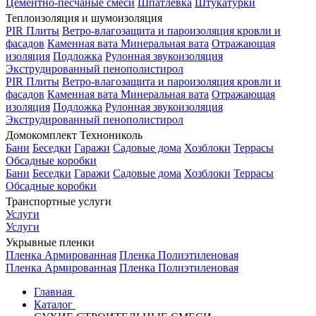
Цементно-песчаные смеси
Шпатлевка
Штукатурки
Теплоизоляция и шумоизоляция
PIR Плиты
Ветро-влагозащита и пароизоляция кровли и
фасадов
Каменная вата
Минеральная вата
Отражающая
изоляция
Подложка
Рулонная звукоизоляция
Экструдированный пенополистирол
PIR Плиты
Ветро-влагозащита и пароизоляция кровли и
фасадов
Каменная вата
Минеральная вата
Отражающая
изоляция
Подложка
Рулонная звукоизоляция
Экструдированный пенополистирол
Домокомплект Технониколь
Бани
Беседки
Гаражи
Садовые дома
Хозблоки
Террасы
Обсадные коробки
Бани
Беседки
Гаражи
Садовые дома
Хозблоки
Террасы
Обсадные коробки
Транспортные услуги
Услуги
Услуги
Укрывные пленки
Пленка Армированная
Пленка Полиэтиленовая
Пленка Армированная
Пленка Полиэтиленовая
Главная
Каталог