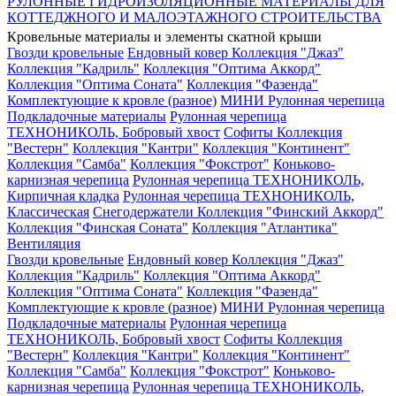
РУЛОННЫЕ ГИДРОИЗОЛЯЦИОННЫЕ МАТЕРИАЛЫ ДЛЯ
КОТТЕДЖНОГО И МАЛОЭТАЖНОГО СТРОИТЕЛЬСТВА
Кровельные материалы и элементы скатной крыши
Гвозди кровельные
Ендовный ковер
Коллекция "Джаз"
Коллекция "Кадриль"
Коллекция "Оптима Аккорд"
Коллекция "Оптима Соната"
Коллекция "Фазенда"
Комплектующие к кровле (разное)
МИНИ Рулонная черепица
Подкладочные материалы
Рулонная черепица
ТЕХНОНИКОЛЬ, Бобровый хвост
Софиты
Коллекция
"Вестерн"
Коллекция "Кантри"
Коллекция "Континент"
Коллекция "Самба"
Коллекция "Фокстрот"
Коньково-
карнизная черепица
Рулонная черепица ТЕХНОНИКОЛЬ,
Кирпичная кладка
Рулонная черепица ТЕХНОНИКОЛЬ,
Классическая
Снегодержатели
Коллекция "Финский Аккорд"
Коллекция "Финская Соната"
Коллекция "Атлантика"
Вентиляция
Гвозди кровельные
Ендовный ковер
Коллекция "Джаз"
Коллекция "Кадриль"
Коллекция "Оптима Аккорд"
Коллекция "Оптима Соната"
Коллекция "Фазенда"
Комплектующие к кровле (разное)
МИНИ Рулонная черепица
Подкладочные материалы
Рулонная черепица
ТЕХНОНИКОЛЬ, Бобровый хвост
Софиты
Коллекция
"Вестерн"
Коллекция "Кантри"
Коллекция "Континент"
Коллекция "Самба"
Коллекция "Фокстрот"
Коньково-
карнизная черепица
Рулонная черепица ТЕХНОНИКОЛЬ,