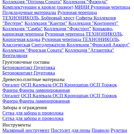
Коллекция "Оптима Соната"
Коллекция "Фазенда"
Комплектующие к кровле (разное)
МИНИ Рулонная черепица
Подкладочные материалы
Рулонная черепица
ТЕХНОНИКОЛЬ, Бобровый хвост
Софиты
Коллекция
"Вестерн"
Коллекция "Кантри"
Коллекция "Континент"
Коллекция "Самба"
Коллекция "Фокстрот"
Коньково-
карнизная черепица
Рулонная черепица ТЕХНОНИКОЛЬ,
Кирпичная кладка
Рулонная черепица ТЕХНОНИКОЛЬ,
Классическая
Снегодержатели
Коллекция "Финский Аккорд"
Коллекция "Финская Соната"
Коллекция "Атлантика"
Вентиляция
Грунтовочные составы
Бетоноконтакт
Грунтовка
Бетоноконтакт
Грунтовка
Древесно-плитные материалы
Оргалит
ОСП Калевала
ОСП Кроношпан
ОСП Торжок
Фанера
Фанера ламинированная
Оргалит
ОСП Калевала
ОСП Кроношпан
ОСП Торжок
Фанера
Фанера ламинированная
Заборы и ограждения
Сетка для забора и проволока
Сетка для забора и проволока
Инструменты
Малярный инструмент
Пистолет для пены
Правило
Рулетки