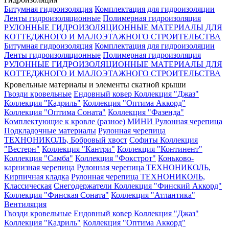
Битумная гидроизоляция
Комплектация для гидроизоляции
Ленты гидроизоляционные
Полимерная гидроизоляция
РУЛОННЫЕ ГИДРОИЗОЛЯЦИОННЫЕ МАТЕРИАЛЫ ДЛЯ
КОТТЕДЖНОГО И МАЛОЭТАЖНОГО СТРОИТЕЛЬСТВА
Битумная гидроизоляция
Комплектация для гидроизоляции
Ленты гидроизоляционные
Полимерная гидроизоляция
РУЛОННЫЕ ГИДРОИЗОЛЯЦИОННЫЕ МАТЕРИАЛЫ ДЛЯ
КОТТЕДЖНОГО И МАЛОЭТАЖНОГО СТРОИТЕЛЬСТВА
Кровельные материалы и элементы скатной крыши
Гвозди кровельные
Ендовный ковер
Коллекция "Джаз"
Коллекция "Кадриль"
Коллекция "Оптима Аккорд"
Коллекция "Оптима Соната"
Коллекция "Фазенда"
Комплектующие к кровле (разное)
МИНИ Рулонная черепица
Подкладочные материалы
Рулонная черепица
ТЕХНОНИКОЛЬ, Бобровый хвост
Софиты
Коллекция
"Вестерн"
Коллекция "Кантри"
Коллекция "Континент"
Коллекция "Самба"
Коллекция "Фокстрот"
Коньково-
карнизная черепица
Рулонная черепица ТЕХНОНИКОЛЬ,
Кирпичная кладка
Рулонная черепица ТЕХНОНИКОЛЬ,
Классическая
Снегодержатели
Коллекция "Финский Аккорд"
Коллекция "Финская Соната"
Коллекция "Атлантика"
Вентиляция
Гвозди кровельные
Ендовный ковер
Коллекция "Джаз"
Коллекция "Кадриль"
Коллекция "Оптима Аккорд"