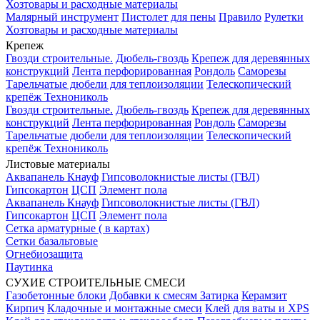
Хозтовары и расходные материалы
Малярный инструмент
Пистолет для пены
Правило
Рулетки
Хозтовары и расходные материалы
Крепеж
Гвозди строительные.
Дюбель-гвоздь
Крепеж для деревянных
конструкций
Лента перфорированная
Рондоль
Саморезы
Тарельчатые дюбели для теплоизоляции
Телескопический
крепёж Технониколь
Гвозди строительные.
Дюбель-гвоздь
Крепеж для деревянных
конструкций
Лента перфорированная
Рондоль
Саморезы
Тарельчатые дюбели для теплоизоляции
Телескопический
крепёж Технониколь
Листовые материалы
Аквапанель Кнауф
Гипсоволокнистые листы (ГВЛ)
Гипсокартон
ЦСП
Элемент пола
Аквапанель Кнауф
Гипсоволокнистые листы (ГВЛ)
Гипсокартон
ЦСП
Элемент пола
Сетка арматурные ( в картах)
Сетки базальтовые
Огнебиозащита
Паутинка
СУХИЕ СТРОИТЕЛЬНЫЕ СМЕСИ
Газобетонные блоки
Добавки к смесям
Затирка
Керамзит
Кирпич
Кладочные и монтажные смеси
Клей для ваты и XPS