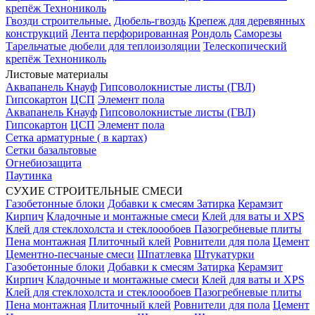
крепёж Технониколь
Гвозди строительные.
Дюбель-гвоздь
Крепеж для деревянных
конструкций
Лента перфорированная
Рондоль
Саморезы
Тарельчатые дюбели для теплоизоляции
Телескопический
крепёж Технониколь
Листовые материалы
Аквапанель Кнауф
Гипсоволокнистые листы (ГВЛ)
Гипсокартон
ЦСП
Элемент пола
Аквапанель Кнауф
Гипсоволокнистые листы (ГВЛ)
Гипсокартон
ЦСП
Элемент пола
Сетка арматурные ( в картах)
Сетки базальтовые
Огнебиозащита
Паутинка
СУХИЕ СТРОИТЕЛЬНЫЕ СМЕСИ
Газобетонные блоки
Добавки к смесям
Затирка
Керамзит
Кирпич
Кладочные и монтажные смеси
Клей для ваты и XPS
Клей для стеклохолста и стеклоообоев
Пазогребневые плиты
Пена монтажная
Плиточный клей
Ровнители для пола
Цемент
Цементно-песчаные смеси
Шпатлевка
Штукатурки
Газобетонные блоки
Добавки к смесям
Затирка
Керамзит
Кирпич
Кладочные и монтажные смеси
Клей для ваты и XPS
Клей для стеклохолста и стеклоообоев
Пазогребневые плиты
Пена монтажная
Плиточный клей
Ровнители для пола
Цемент