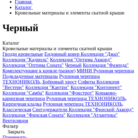
Главная
Каталог
Кровельные материалы и элементы скатной крыши
Черный
Каталог
Кровельные материалы и элементы скатной крыши
Гвозди кровельные
Ендовный ковер
Коллекция "Джаз"
Коллекция "Кадриль"
Коллекция "Оптима Аккорд"
Коллекция "Оптима Соната"
Черный
Коллекция "Фазенда"
Комплектующие к кровле (разное)
МИНИ Рулонная черепица
Подкладочные материалы
Рулонная черепица
ТЕХНОНИКОЛЬ, Бобровый хвост
Софиты
Коллекция
"Вестерн"
Коллекция "Кантри"
Коллекция "Континент"
Коллекция "Самба"
Коллекция "Фокстрот"
Коньково-
карнизная черепица
Рулонная черепица ТЕХНОНИКОЛЬ,
Кирпичная кладка
Рулонная черепица ТЕХНОНИКОЛЬ,
Классическая
Снегодержатели
Коллекция "Финский Аккорд"
Коллекция "Финская Соната"
Коллекция "Атлантика"
Вентиляция
Фильтр
Закрыть
Применить