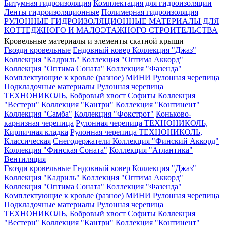
Битумная гидроизоляция
Комплектация для гидроизоляции
Ленты гидроизоляционные
Полимерная гидроизоляция
РУЛОННЫЕ ГИДРОИЗОЛЯЦИОННЫЕ МАТЕРИАЛЫ ДЛЯ
КОТТЕДЖНОГО И МАЛОЭТАЖНОГО СТРОИТЕЛЬСТВА
Кровельные материалы и элементы скатной крыши
Гвозди кровельные
Ендовный ковер
Коллекция "Джаз"
Коллекция "Кадриль"
Коллекция "Оптима Аккорд"
Коллекция "Оптима Соната"
Коллекция "Фазенда"
Комплектующие к кровле (разное)
МИНИ Рулонная черепица
Подкладочные материалы
Рулонная черепица
ТЕХНОНИКОЛЬ, Бобровый хвост
Софиты
Коллекция
"Вестерн"
Коллекция "Кантри"
Коллекция "Континент"
Коллекция "Самба"
Коллекция "Фокстрот"
Коньково-
карнизная черепица
Рулонная черепица ТЕХНОНИКОЛЬ,
Кирпичная кладка
Рулонная черепица ТЕХНОНИКОЛЬ,
Классическая
Снегодержатели
Коллекция "Финский Аккорд"
Коллекция "Финская Соната"
Коллекция "Атлантика"
Вентиляция
Гвозди кровельные
Ендовный ковер
Коллекция "Джаз"
Коллекция "Кадриль"
Коллекция "Оптима Аккорд"
Коллекция "Оптима Соната"
Коллекция "Фазенда"
Комплектующие к кровле (разное)
МИНИ Рулонная черепица
Подкладочные материалы
Рулонная черепица
ТЕХНОНИКОЛЬ, Бобровый хвост
Софиты
Коллекция
"Вестерн"
Коллекция "Кантри"
Коллекция "Континент"