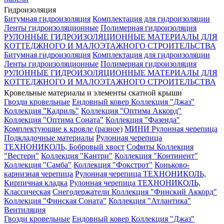
Гидроизоляция
Битумная гидроизоляция
Комплектация для гидроизоляции
Ленты гидроизоляционные
Полимерная гидроизоляция
РУЛОННЫЕ ГИДРОИЗОЛЯЦИОННЫЕ МАТЕРИАЛЫ ДЛЯ
КОТТЕДЖНОГО И МАЛОЭТАЖНОГО СТРОИТЕЛЬСТВА
Битумная гидроизоляция
Комплектация для гидроизоляции
Ленты гидроизоляционные
Полимерная гидроизоляция
РУЛОННЫЕ ГИДРОИЗОЛЯЦИОННЫЕ МАТЕРИАЛЫ ДЛЯ
КОТТЕДЖНОГО И МАЛОЭТАЖНОГО СТРОИТЕЛЬСТВА
Кровельные материалы и элементы скатной крыши
Гвозди кровельные
Ендовный ковер
Коллекция "Джаз"
Коллекция "Кадриль"
Коллекция "Оптима Аккорд"
Коллекция "Оптима Соната"
Коллекция "Фазенда"
Комплектующие к кровле (разное)
МИНИ Рулонная черепица
Подкладочные материалы
Рулонная черепица
ТЕХНОНИКОЛЬ, Бобровый хвост
Софиты
Коллекция
"Вестерн"
Коллекция "Кантри"
Коллекция "Континент"
Коллекция "Самба"
Коллекция "Фокстрот"
Коньково-
карнизная черепица
Рулонная черепица ТЕХНОНИКОЛЬ,
Кирпичная кладка
Рулонная черепица ТЕХНОНИКОЛЬ,
Классическая
Снегодержатели
Коллекция "Финский Аккорд"
Коллекция "Финская Соната"
Коллекция "Атлантика"
Вентиляция
Гвозди кровельные
Ендовный ковер
Коллекция "Джаз"