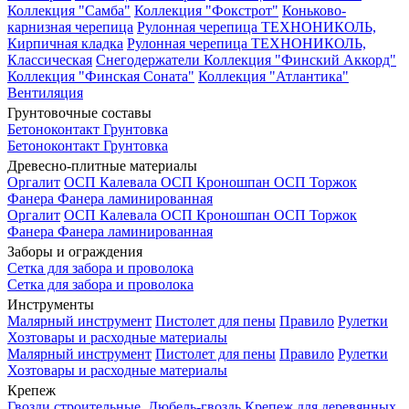
Коллекция "Самба"
Коллекция "Фокстрот"
Коньково-
карнизная черепица
Рулонная черепица ТЕХНОНИКОЛЬ,
Кирпичная кладка
Рулонная черепица ТЕХНОНИКОЛЬ,
Классическая
Снегодержатели
Коллекция "Финский Аккорд"
Коллекция "Финская Соната"
Коллекция "Атлантика"
Вентиляция
Грунтовочные составы
Бетоноконтакт
Грунтовка
Бетоноконтакт
Грунтовка
Древесно-плитные материалы
Оргалит
ОСП Калевала
ОСП Кроношпан
ОСП Торжок
Фанера
Фанера ламинированная
Оргалит
ОСП Калевала
ОСП Кроношпан
ОСП Торжок
Фанера
Фанера ламинированная
Заборы и ограждения
Сетка для забора и проволока
Сетка для забора и проволока
Инструменты
Малярный инструмент
Пистолет для пены
Правило
Рулетки
Хозтовары и расходные материалы
Малярный инструмент
Пистолет для пены
Правило
Рулетки
Хозтовары и расходные материалы
Крепеж
Гвозди строительные.
Дюбель-гвоздь
Крепеж для деревянных