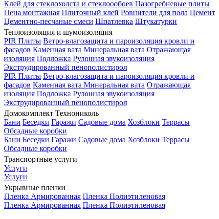
Клей для стеклохолста и стеклоообоев
Пазогребневые плиты
Пена монтажная
Плиточный клей
Ровнители для пола
Цемент
Цементно-песчаные смеси
Шпатлевка
Штукатурки
Теплоизоляция и шумоизоляция
PIR Плиты
Ветро-влагозащита и пароизоляция кровли и
фасадов
Каменная вата
Минеральная вата
Отражающая
изоляция
Подложка
Рулонная звукоизоляция
Экструдированный пенополистирол
PIR Плиты
Ветро-влагозащита и пароизоляция кровли и
фасадов
Каменная вата
Минеральная вата
Отражающая
изоляция
Подложка
Рулонная звукоизоляция
Экструдированный пенополистирол
Домокомплект Технониколь
Бани
Беседки
Гаражи
Садовые дома
Хозблоки
Террасы
Обсадные коробки
Бани
Беседки
Гаражи
Садовые дома
Хозблоки
Террасы
Обсадные коробки
Транспортные услуги
Услуги
Услуги
Укрывные пленки
Пленка Армированная
Пленка Полиэтиленовая
Пленка Армированная
Пленка Полиэтиленовая