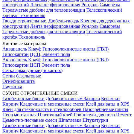
конструкций
Лента перфорированная
Рондоль
Саморезы
Тарельчатые дюбели для теплоизоляции
Телескопический
крепёж Технониколь
Гвозди строительные.
Дюбель-гвоздь
Крепеж для деревянных
конструкций
Лента перфорированная
Рондоль
Саморезы
Тарельчатые дюбели для теплоизоляции
Телескопический
крепёж Технониколь
Листовые материалы
Аквапанель Кнауф
Гипсоволокнистые листы (ГВЛ)
Гипсокартон
ЦСП
Элемент пола
Аквапанель Кнауф
Гипсоволокнистые листы (ГВЛ)
Гипсокартон
ЦСП
Элемент пола
Сетка арматурные ( в картах)
Сетки базальтовые
Огнебиозащита
Паутинка
СУХИЕ СТРОИТЕЛЬНЫЕ СМЕСИ
Газобетонные блоки
Добавки к смесям
Затирка
Керамзит
Кирпич
Кладочные и монтажные смеси
Клей для ваты и XPS
Клей для стеклохолста и стеклоообоев
Пазогребневые плиты
Пена монтажная
Плиточный клей
Ровнители для пола
Цемент
Цементно-песчаные смеси
Шпатлевка
Штукатурки
Газобетонные блоки
Добавки к смесям
Затирка
Керамзит
Кирпич
Кладочные и монтажные смеси
Клей для ваты и XPS