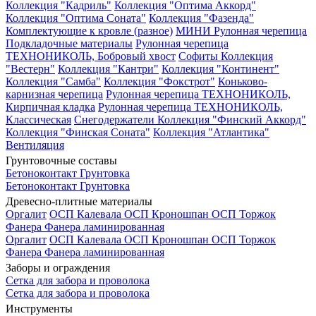
Коллекция "Кадриль"
Коллекция "Оптима Аккорд"
Коллекция "Оптима Соната"
Коллекция "Фазенда"
Комплектующие к кровле (разное)
МИНИ Рулонная черепица
Подкладочные материалы
Рулонная черепица
ТЕХНОНИКОЛЬ, Бобровый хвост
Софиты
Коллекция
"Вестерн"
Коллекция "Кантри"
Коллекция "Континент"
Коллекция "Самба"
Коллекция "Фокстрот"
Коньково-
карнизная черепица
Рулонная черепица ТЕХНОНИКОЛЬ,
Кирпичная кладка
Рулонная черепица ТЕХНОНИКОЛЬ,
Классическая
Снегодержатели
Коллекция "Финский Аккорд"
Коллекция "Финская Соната"
Коллекция "Атлантика"
Вентиляция
Грунтовочные составы
Бетоноконтакт
Грунтовка
Бетоноконтакт
Грунтовка
Древесно-плитные материалы
Оргалит
ОСП Калевала
ОСП Кроношпан
ОСП Торжок
Фанера
Фанера ламинированная
Оргалит
ОСП Калевала
ОСП Кроношпан
ОСП Торжок
Фанера
Фанера ламинированная
Заборы и ограждения
Сетка для забора и проволока
Сетка для забора и проволока
Инструменты