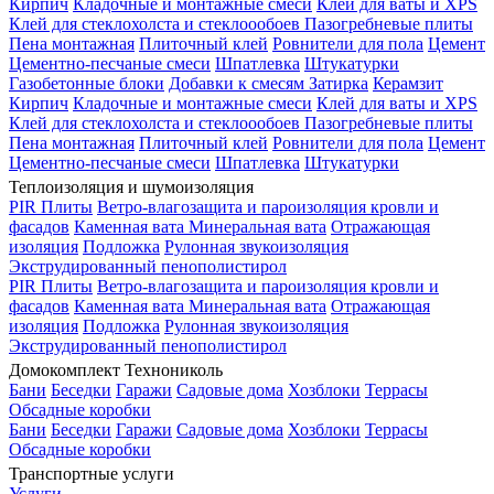
Кирпич
Кладочные и монтажные смеси
Клей для ваты и XPS
Клей для стеклохолста и стеклоообоев
Пазогребневые плиты
Пена монтажная
Плиточный клей
Ровнители для пола
Цемент
Цементно-песчаные смеси
Шпатлевка
Штукатурки
Газобетонные блоки
Добавки к смесям
Затирка
Керамзит
Кирпич
Кладочные и монтажные смеси
Клей для ваты и XPS
Клей для стеклохолста и стеклоообоев
Пазогребневые плиты
Пена монтажная
Плиточный клей
Ровнители для пола
Цемент
Цементно-песчаные смеси
Шпатлевка
Штукатурки
Теплоизоляция и шумоизоляция
PIR Плиты
Ветро-влагозащита и пароизоляция кровли и
фасадов
Каменная вата
Минеральная вата
Отражающая
изоляция
Подложка
Рулонная звукоизоляция
Экструдированный пенополистирол
PIR Плиты
Ветро-влагозащита и пароизоляция кровли и
фасадов
Каменная вата
Минеральная вата
Отражающая
изоляция
Подложка
Рулонная звукоизоляция
Экструдированный пенополистирол
Домокомплект Технониколь
Бани
Беседки
Гаражи
Садовые дома
Хозблоки
Террасы
Обсадные коробки
Бани
Беседки
Гаражи
Садовые дома
Хозблоки
Террасы
Обсадные коробки
Транспортные услуги
Услуги