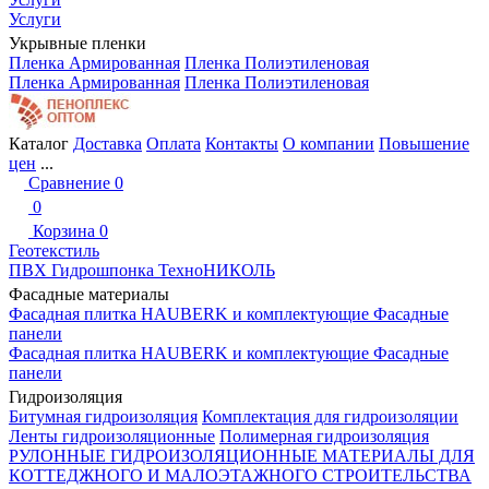
Услуги
Укрывные пленки
Пленка Армированная
Пленка Полиэтиленовая
Пленка Армированная
Пленка Полиэтиленовая
Каталог
Доставка
Оплата
Контакты
О компании
Повышение
цен
...
Сравнение
0
0
Корзина
0
Геотекстиль
ПВХ Гидрошпонка ТехноНИКОЛЬ
Фасадные материалы
Фасадная плитка HAUBERK и комплектующие
Фасадные
панели
Фасадная плитка HAUBERK и комплектующие
Фасадные
панели
Гидроизоляция
Битумная гидроизоляция
Комплектация для гидроизоляции
Ленты гидроизоляционные
Полимерная гидроизоляция
РУЛОННЫЕ ГИДРОИЗОЛЯЦИОННЫЕ МАТЕРИАЛЫ ДЛЯ
КОТТЕДЖНОГО И МАЛОЭТАЖНОГО СТРОИТЕЛЬСТВА