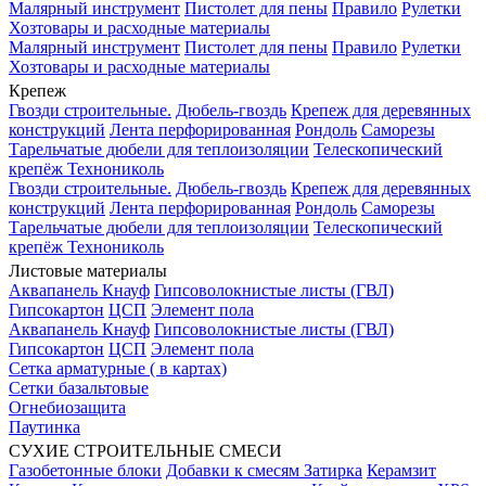
Малярный инструмент
Пистолет для пены
Правило
Рулетки
Хозтовары и расходные материалы
Малярный инструмент
Пистолет для пены
Правило
Рулетки
Хозтовары и расходные материалы
Крепеж
Гвозди строительные.
Дюбель-гвоздь
Крепеж для деревянных
конструкций
Лента перфорированная
Рондоль
Саморезы
Тарельчатые дюбели для теплоизоляции
Телескопический
крепёж Технониколь
Гвозди строительные.
Дюбель-гвоздь
Крепеж для деревянных
конструкций
Лента перфорированная
Рондоль
Саморезы
Тарельчатые дюбели для теплоизоляции
Телескопический
крепёж Технониколь
Листовые материалы
Аквапанель Кнауф
Гипсоволокнистые листы (ГВЛ)
Гипсокартон
ЦСП
Элемент пола
Аквапанель Кнауф
Гипсоволокнистые листы (ГВЛ)
Гипсокартон
ЦСП
Элемент пола
Сетка арматурные ( в картах)
Сетки базальтовые
Огнебиозащита
Паутинка
СУХИЕ СТРОИТЕЛЬНЫЕ СМЕСИ
Газобетонные блоки
Добавки к смесям
Затирка
Керамзит