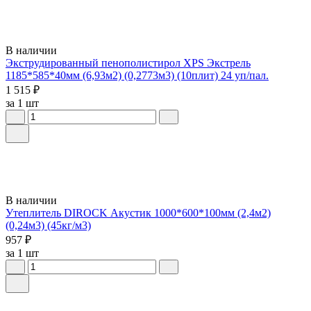
В наличии
Экструдированный пенополистирол XPS Экстрель
1185*585*40мм (6,93м2) (0,2773м3) (10плит) 24 уп/пал.
1 515 ₽
за 1 шт
В наличии
Утеплитель DIROCK Акустик 1000*600*100мм (2,4м2)
(0,24м3) (45кг/м3)
957 ₽
за 1 шт