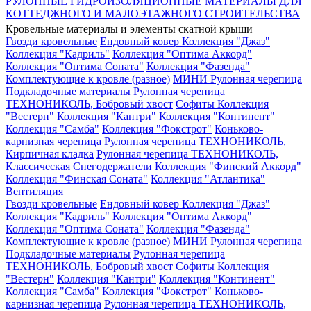
РУЛОННЫЕ ГИДРОИЗОЛЯЦИОННЫЕ МАТЕРИАЛЫ ДЛЯ
КОТТЕДЖНОГО И МАЛОЭТАЖНОГО СТРОИТЕЛЬСТВА
Кровельные материалы и элементы скатной крыши
Гвозди кровельные
Ендовный ковер
Коллекция "Джаз"
Коллекция "Кадриль"
Коллекция "Оптима Аккорд"
Коллекция "Оптима Соната"
Коллекция "Фазенда"
Комплектующие к кровле (разное)
МИНИ Рулонная черепица
Подкладочные материалы
Рулонная черепица
ТЕХНОНИКОЛЬ, Бобровый хвост
Софиты
Коллекция
"Вестерн"
Коллекция "Кантри"
Коллекция "Континент"
Коллекция "Самба"
Коллекция "Фокстрот"
Коньково-
карнизная черепица
Рулонная черепица ТЕХНОНИКОЛЬ,
Кирпичная кладка
Рулонная черепица ТЕХНОНИКОЛЬ,
Классическая
Снегодержатели
Коллекция "Финский Аккорд"
Коллекция "Финская Соната"
Коллекция "Атлантика"
Вентиляция
Гвозди кровельные
Ендовный ковер
Коллекция "Джаз"
Коллекция "Кадриль"
Коллекция "Оптима Аккорд"
Коллекция "Оптима Соната"
Коллекция "Фазенда"
Комплектующие к кровле (разное)
МИНИ Рулонная черепица
Подкладочные материалы
Рулонная черепица
ТЕХНОНИКОЛЬ, Бобровый хвост
Софиты
Коллекция
"Вестерн"
Коллекция "Кантри"
Коллекция "Континент"
Коллекция "Самба"
Коллекция "Фокстрот"
Коньково-
карнизная черепица
Рулонная черепица ТЕХНОНИКОЛЬ,