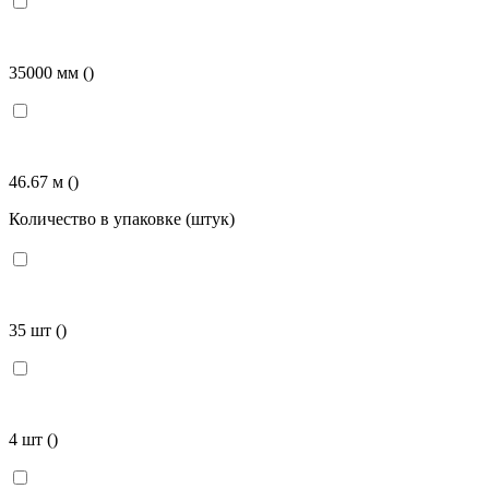
35000 мм
()
46.67 м
()
Количество в упаковке (штук)
35 шт
()
4 шт
()