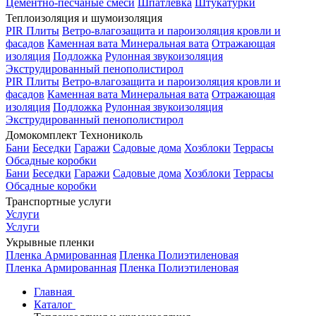
Цементно-песчаные смеси
Шпатлевка
Штукатурки
Теплоизоляция и шумоизоляция
PIR Плиты
Ветро-влагозащита и пароизоляция кровли и
фасадов
Каменная вата
Минеральная вата
Отражающая
изоляция
Подложка
Рулонная звукоизоляция
Экструдированный пенополистирол
PIR Плиты
Ветро-влагозащита и пароизоляция кровли и
фасадов
Каменная вата
Минеральная вата
Отражающая
изоляция
Подложка
Рулонная звукоизоляция
Экструдированный пенополистирол
Домокомплект Технониколь
Бани
Беседки
Гаражи
Садовые дома
Хозблоки
Террасы
Обсадные коробки
Бани
Беседки
Гаражи
Садовые дома
Хозблоки
Террасы
Обсадные коробки
Транспортные услуги
Услуги
Услуги
Укрывные пленки
Пленка Армированная
Пленка Полиэтиленовая
Пленка Армированная
Пленка Полиэтиленовая
Главная
Каталог