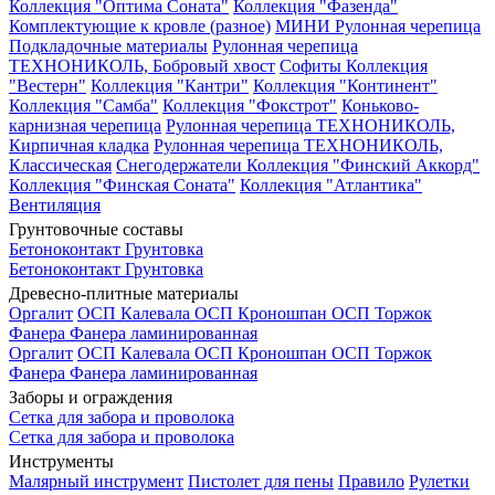
Коллекция "Оптима Соната"
Коллекция "Фазенда"
Комплектующие к кровле (разное)
МИНИ Рулонная черепица
Подкладочные материалы
Рулонная черепица
ТЕХНОНИКОЛЬ, Бобровый хвост
Софиты
Коллекция
"Вестерн"
Коллекция "Кантри"
Коллекция "Континент"
Коллекция "Самба"
Коллекция "Фокстрот"
Коньково-
карнизная черепица
Рулонная черепица ТЕХНОНИКОЛЬ,
Кирпичная кладка
Рулонная черепица ТЕХНОНИКОЛЬ,
Классическая
Снегодержатели
Коллекция "Финский Аккорд"
Коллекция "Финская Соната"
Коллекция "Атлантика"
Вентиляция
Грунтовочные составы
Бетоноконтакт
Грунтовка
Бетоноконтакт
Грунтовка
Древесно-плитные материалы
Оргалит
ОСП Калевала
ОСП Кроношпан
ОСП Торжок
Фанера
Фанера ламинированная
Оргалит
ОСП Калевала
ОСП Кроношпан
ОСП Торжок
Фанера
Фанера ламинированная
Заборы и ограждения
Сетка для забора и проволока
Сетка для забора и проволока
Инструменты
Малярный инструмент
Пистолет для пены
Правило
Рулетки