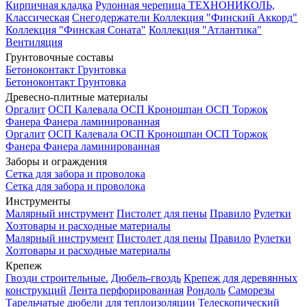
Кирпичная кладка
Рулонная черепица ТЕХНОНИКОЛЬ,
Классическая
Снегодержатели
Коллекция "Финский Аккорд"
Коллекция "Финская Соната"
Коллекция "Атлантика"
Вентиляция
Грунтовочные составы
Бетоноконтакт
Грунтовка
Бетоноконтакт
Грунтовка
Древесно-плитные материалы
Оргалит
ОСП Калевала
ОСП Кроношпан
ОСП Торжок
Фанера
Фанера ламинированная
Оргалит
ОСП Калевала
ОСП Кроношпан
ОСП Торжок
Фанера
Фанера ламинированная
Заборы и ограждения
Сетка для забора и проволока
Сетка для забора и проволока
Инструменты
Малярный инструмент
Пистолет для пены
Правило
Рулетки
Хозтовары и расходные материалы
Малярный инструмент
Пистолет для пены
Правило
Рулетки
Хозтовары и расходные материалы
Крепеж
Гвозди строительные.
Дюбель-гвоздь
Крепеж для деревянных
конструкций
Лента перфорированная
Рондоль
Саморезы
Тарельчатые дюбели для теплоизоляции
Телескопический