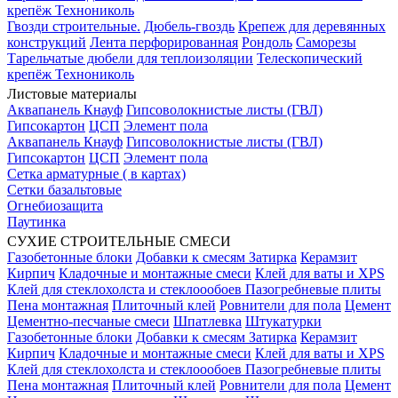
крепёж Технониколь
Гвозди строительные.
Дюбель-гвоздь
Крепеж для деревянных
конструкций
Лента перфорированная
Рондоль
Саморезы
Тарельчатые дюбели для теплоизоляции
Телескопический
крепёж Технониколь
Листовые материалы
Аквапанель Кнауф
Гипсоволокнистые листы (ГВЛ)
Гипсокартон
ЦСП
Элемент пола
Аквапанель Кнауф
Гипсоволокнистые листы (ГВЛ)
Гипсокартон
ЦСП
Элемент пола
Сетка арматурные ( в картах)
Сетки базальтовые
Огнебиозащита
Паутинка
СУХИЕ СТРОИТЕЛЬНЫЕ СМЕСИ
Газобетонные блоки
Добавки к смесям
Затирка
Керамзит
Кирпич
Кладочные и монтажные смеси
Клей для ваты и XPS
Клей для стеклохолста и стеклоообоев
Пазогребневые плиты
Пена монтажная
Плиточный клей
Ровнители для пола
Цемент
Цементно-песчаные смеси
Шпатлевка
Штукатурки
Газобетонные блоки
Добавки к смесям
Затирка
Керамзит
Кирпич
Кладочные и монтажные смеси
Клей для ваты и XPS
Клей для стеклохолста и стеклоообоев
Пазогребневые плиты
Пена монтажная
Плиточный клей
Ровнители для пола
Цемент