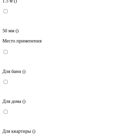
1.5 м
()
50 мм
()
Место применения
Для бани
()
Для дома
()
Для квартиры
()