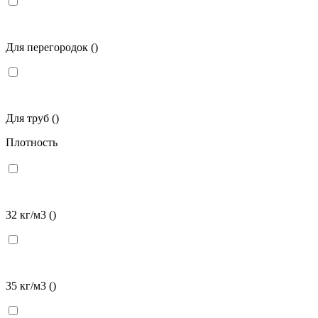
Для перегородок
()
Для труб
()
Плотность
32 кг/м3
()
35 кг/м3
()