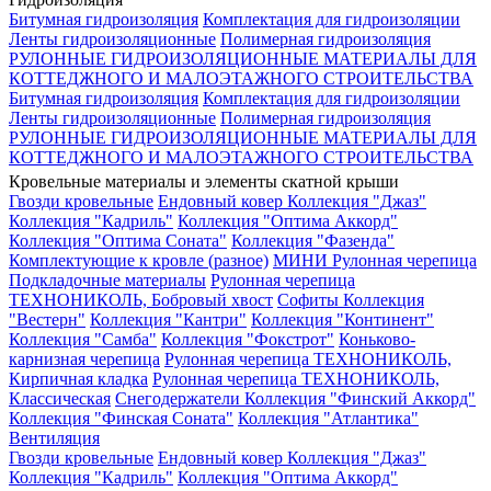
Битумная гидроизоляция
Комплектация для гидроизоляции
Ленты гидроизоляционные
Полимерная гидроизоляция
РУЛОННЫЕ ГИДРОИЗОЛЯЦИОННЫЕ МАТЕРИАЛЫ ДЛЯ
КОТТЕДЖНОГО И МАЛОЭТАЖНОГО СТРОИТЕЛЬСТВА
Битумная гидроизоляция
Комплектация для гидроизоляции
Ленты гидроизоляционные
Полимерная гидроизоляция
РУЛОННЫЕ ГИДРОИЗОЛЯЦИОННЫЕ МАТЕРИАЛЫ ДЛЯ
КОТТЕДЖНОГО И МАЛОЭТАЖНОГО СТРОИТЕЛЬСТВА
Кровельные материалы и элементы скатной крыши
Гвозди кровельные
Ендовный ковер
Коллекция "Джаз"
Коллекция "Кадриль"
Коллекция "Оптима Аккорд"
Коллекция "Оптима Соната"
Коллекция "Фазенда"
Комплектующие к кровле (разное)
МИНИ Рулонная черепица
Подкладочные материалы
Рулонная черепица
ТЕХНОНИКОЛЬ, Бобровый хвост
Софиты
Коллекция
"Вестерн"
Коллекция "Кантри"
Коллекция "Континент"
Коллекция "Самба"
Коллекция "Фокстрот"
Коньково-
карнизная черепица
Рулонная черепица ТЕХНОНИКОЛЬ,
Кирпичная кладка
Рулонная черепица ТЕХНОНИКОЛЬ,
Классическая
Снегодержатели
Коллекция "Финский Аккорд"
Коллекция "Финская Соната"
Коллекция "Атлантика"
Вентиляция
Гвозди кровельные
Ендовный ковер
Коллекция "Джаз"
Коллекция "Кадриль"
Коллекция "Оптима Аккорд"