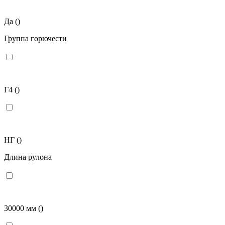
Да
()
Группа горючести
Г4
()
НГ
()
Длина рулона
30000 мм
()