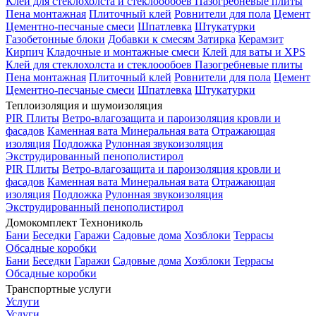
Клей для стеклохолста и стеклоообоев
Пазогребневые плиты
Пена монтажная
Плиточный клей
Ровнители для пола
Цемент
Цементно-песчаные смеси
Шпатлевка
Штукатурки
Газобетонные блоки
Добавки к смесям
Затирка
Керамзит
Кирпич
Кладочные и монтажные смеси
Клей для ваты и XPS
Клей для стеклохолста и стеклоообоев
Пазогребневые плиты
Пена монтажная
Плиточный клей
Ровнители для пола
Цемент
Цементно-песчаные смеси
Шпатлевка
Штукатурки
Теплоизоляция и шумоизоляция
PIR Плиты
Ветро-влагозащита и пароизоляция кровли и
фасадов
Каменная вата
Минеральная вата
Отражающая
изоляция
Подложка
Рулонная звукоизоляция
Экструдированный пенополистирол
PIR Плиты
Ветро-влагозащита и пароизоляция кровли и
фасадов
Каменная вата
Минеральная вата
Отражающая
изоляция
Подложка
Рулонная звукоизоляция
Экструдированный пенополистирол
Домокомплект Технониколь
Бани
Беседки
Гаражи
Садовые дома
Хозблоки
Террасы
Обсадные коробки
Бани
Беседки
Гаражи
Садовые дома
Хозблоки
Террасы
Обсадные коробки
Транспортные услуги
Услуги
Услуги