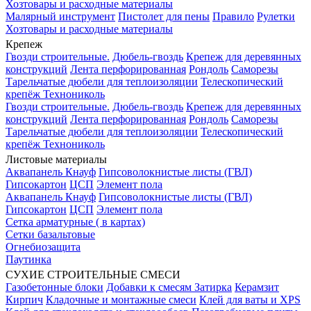
Хозтовары и расходные материалы
Малярный инструмент
Пистолет для пены
Правило
Рулетки
Хозтовары и расходные материалы
Крепеж
Гвозди строительные.
Дюбель-гвоздь
Крепеж для деревянных
конструкций
Лента перфорированная
Рондоль
Саморезы
Тарельчатые дюбели для теплоизоляции
Телескопический
крепёж Технониколь
Гвозди строительные.
Дюбель-гвоздь
Крепеж для деревянных
конструкций
Лента перфорированная
Рондоль
Саморезы
Тарельчатые дюбели для теплоизоляции
Телескопический
крепёж Технониколь
Листовые материалы
Аквапанель Кнауф
Гипсоволокнистые листы (ГВЛ)
Гипсокартон
ЦСП
Элемент пола
Аквапанель Кнауф
Гипсоволокнистые листы (ГВЛ)
Гипсокартон
ЦСП
Элемент пола
Сетка арматурные ( в картах)
Сетки базальтовые
Огнебиозащита
Паутинка
СУХИЕ СТРОИТЕЛЬНЫЕ СМЕСИ
Газобетонные блоки
Добавки к смесям
Затирка
Керамзит
Кирпич
Кладочные и монтажные смеси
Клей для ваты и XPS