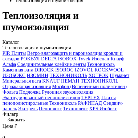
Теплоизоляция и шумоизоляция
Теплоизоляция и
шумоизоляция
Каталог
Теплоизоляция и шумоизоляция
PIR Плиты
Ветро-влагозащита и пароизоляция кровли и
фасадов
РОКВУЛ
DELTA
ISOBOX
Tyvek
Изоспан
Кнауф
Альфа
Соединительные клейкие ленты
Технониколь
Каменная вата
DIROCK
ISOROC
IZOVOL
ROCKWOOL
ИЗОБОКС
ИЗОМИН
ТЕХНОНИКОЛЬ
ХОТРОК
Шуманет
Минеральная вата
KNAUF
НЕМАН
ТЕХНОНИКОЛЬ
Отражающая изоляция
Мосфол (Вспененный полиэтилен)
Фольга
Подложка
Рулонная звукоизоляция
Экструдированный пенополистирол
TEPLEX
Плиты
пенополистирольные Технониколь РАФИНАД
Сэндвич-
панель
Экстрель
Пеноплекс
Техноплекс
ХPS Изобокс
Фильтр
Закрыть
Цена ₽
0