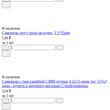
В наличии
Саморезы пот/г кр/ш оксидир. 3,5*35мм
128 ₽
за 1 шт
В наличии
Саморезы с прессшайбой СММ острые 4,2х13 цинк 1кг ?оТк?,
цена - купить в интернет-магазине Стройтерминал
124 ₽
за 1 шт