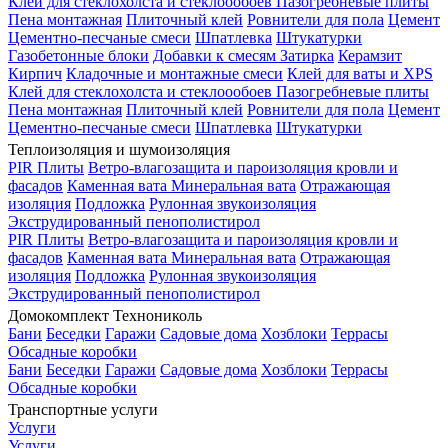
Клей для стеклохолста и стеклоообоев
Пазогребневые плиты
Пена монтажная
Плиточный клей
Ровнители для пола
Цемент
Цементно-песчаные смеси
Шпатлевка
Штукатурки
Газобетонные блоки
Добавки к смесям
Затирка
Керамзит
Кирпич
Кладочные и монтажные смеси
Клей для ваты и XPS
Клей для стеклохолста и стеклоообоев
Пазогребневые плиты
Пена монтажная
Плиточный клей
Ровнители для пола
Цемент
Цементно-песчаные смеси
Шпатлевка
Штукатурки
Теплоизоляция и шумоизоляция
PIR Плиты
Ветро-влагозащита и пароизоляция кровли и
фасадов
Каменная вата
Минеральная вата
Отражающая
изоляция
Подложка
Рулонная звукоизоляция
Экструдированный пенополистирол
PIR Плиты
Ветро-влагозащита и пароизоляция кровли и
фасадов
Каменная вата
Минеральная вата
Отражающая
изоляция
Подложка
Рулонная звукоизоляция
Экструдированный пенополистирол
Домокомплект Технониколь
Бани
Беседки
Гаражи
Садовые дома
Хозблоки
Террасы
Обсадные коробки
Бани
Беседки
Гаражи
Садовые дома
Хозблоки
Террасы
Обсадные коробки
Транспортные услуги
Услуги
Услуги