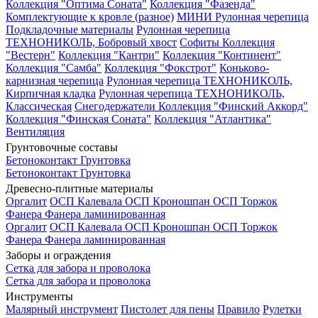
Коллекция "Оптима Соната"
Коллекция "Фазенда"
Комплектующие к кровле (разное)
МИНИ Рулонная черепица
Подкладочные материалы
Рулонная черепица
ТЕХНОНИКОЛЬ, Бобровый хвост
Софиты
Коллекция
"Вестерн"
Коллекция "Кантри"
Коллекция "Континент"
Коллекция "Самба"
Коллекция "Фокстрот"
Коньково-
карнизная черепица
Рулонная черепица ТЕХНОНИКОЛЬ,
Кирпичная кладка
Рулонная черепица ТЕХНОНИКОЛЬ,
Классическая
Снегодержатели
Коллекция "Финский Аккорд"
Коллекция "Финская Соната"
Коллекция "Атлантика"
Вентиляция
Грунтовочные составы
Бетоноконтакт
Грунтовка
Бетоноконтакт
Грунтовка
Древесно-плитные материалы
Оргалит
ОСП Калевала
ОСП Кроношпан
ОСП Торжок
Фанера
Фанера ламинированная
Оргалит
ОСП Калевала
ОСП Кроношпан
ОСП Торжок
Фанера
Фанера ламинированная
Заборы и ограждения
Сетка для забора и проволока
Сетка для забора и проволока
Инструменты
Малярный инструмент
Пистолет для пены
Правило
Рулетки