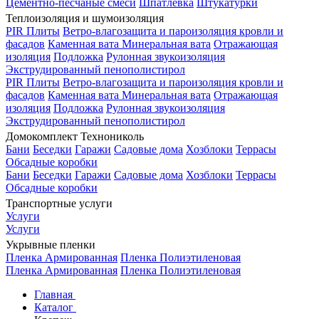
Цементно-песчаные смеси
Шпатлевка
Штукатурки
Теплоизоляция и шумоизоляция
PIR Плиты
Ветро-влагозащита и пароизоляция кровли и
фасадов
Каменная вата
Минеральная вата
Отражающая
изоляция
Подложка
Рулонная звукоизоляция
Экструдированный пенополистирол
PIR Плиты
Ветро-влагозащита и пароизоляция кровли и
фасадов
Каменная вата
Минеральная вата
Отражающая
изоляция
Подложка
Рулонная звукоизоляция
Экструдированный пенополистирол
Домокомплект Технониколь
Бани
Беседки
Гаражи
Садовые дома
Хозблоки
Террасы
Обсадные коробки
Бани
Беседки
Гаражи
Садовые дома
Хозблоки
Террасы
Обсадные коробки
Транспортные услуги
Услуги
Услуги
Укрывные пленки
Пленка Армированная
Пленка Полиэтиленовая
Пленка Армированная
Пленка Полиэтиленовая
Главная
Каталог