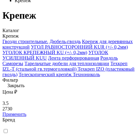
Крепеж
Крепеж
Каталог
Крепеж
Гвозди строительные.
Дюбель-гвоздь
Крепеж для деревянных
конструкций
УГОЛ РАВНОСТОРОННИЙ KUR (+/- 0,2мм)
УГОЛОК КРЕПЕЖНЫЙ KU (+/- 0,2мм)
УГОЛОК
УСИЛЕННЫЙ KUU
Лента перфорированная
Рондоль
Саморезы
Тарельчатые дюбели для теплоизоляции
Техкреп
IZL-T (стальной гв.термоголовкой)
Техкреп IZO (пластиковый
гвоздь)
Телескопический крепёж Технониколь
Фильтр
Закрыть
Цена ₽
3.5
2730
Применить
Бренд