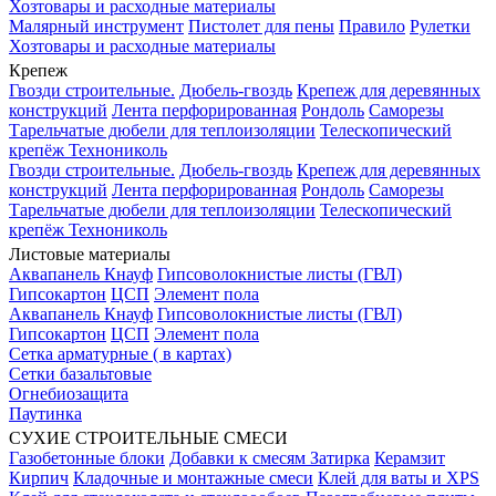
Хозтовары и расходные материалы
Малярный инструмент
Пистолет для пены
Правило
Рулетки
Хозтовары и расходные материалы
Крепеж
Гвозди строительные.
Дюбель-гвоздь
Крепеж для деревянных
конструкций
Лента перфорированная
Рондоль
Саморезы
Тарельчатые дюбели для теплоизоляции
Телескопический
крепёж Технониколь
Гвозди строительные.
Дюбель-гвоздь
Крепеж для деревянных
конструкций
Лента перфорированная
Рондоль
Саморезы
Тарельчатые дюбели для теплоизоляции
Телескопический
крепёж Технониколь
Листовые материалы
Аквапанель Кнауф
Гипсоволокнистые листы (ГВЛ)
Гипсокартон
ЦСП
Элемент пола
Аквапанель Кнауф
Гипсоволокнистые листы (ГВЛ)
Гипсокартон
ЦСП
Элемент пола
Сетка арматурные ( в картах)
Сетки базальтовые
Огнебиозащита
Паутинка
СУХИЕ СТРОИТЕЛЬНЫЕ СМЕСИ
Газобетонные блоки
Добавки к смесям
Затирка
Керамзит
Кирпич
Кладочные и монтажные смеси
Клей для ваты и XPS