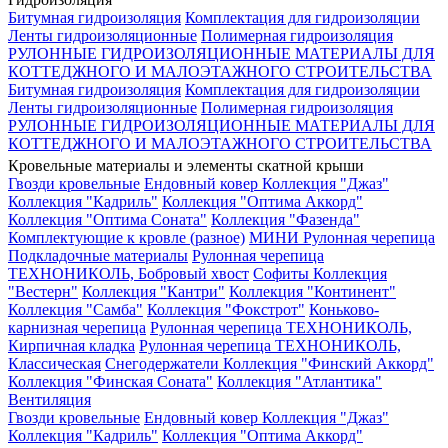
Битумная гидроизоляция
Комплектация для гидроизоляции
Ленты гидроизоляционные
Полимерная гидроизоляция
РУЛОННЫЕ ГИДРОИЗОЛЯЦИОННЫЕ МАТЕРИАЛЫ ДЛЯ
КОТТЕДЖНОГО И МАЛОЭТАЖНОГО СТРОИТЕЛЬСТВА
Битумная гидроизоляция
Комплектация для гидроизоляции
Ленты гидроизоляционные
Полимерная гидроизоляция
РУЛОННЫЕ ГИДРОИЗОЛЯЦИОННЫЕ МАТЕРИАЛЫ ДЛЯ
КОТТЕДЖНОГО И МАЛОЭТАЖНОГО СТРОИТЕЛЬСТВА
Кровельные материалы и элементы скатной крыши
Гвозди кровельные
Ендовный ковер
Коллекция "Джаз"
Коллекция "Кадриль"
Коллекция "Оптима Аккорд"
Коллекция "Оптима Соната"
Коллекция "Фазенда"
Комплектующие к кровле (разное)
МИНИ Рулонная черепица
Подкладочные материалы
Рулонная черепица
ТЕХНОНИКОЛЬ, Бобровый хвост
Софиты
Коллекция
"Вестерн"
Коллекция "Кантри"
Коллекция "Континент"
Коллекция "Самба"
Коллекция "Фокстрот"
Коньково-
карнизная черепица
Рулонная черепица ТЕХНОНИКОЛЬ,
Кирпичная кладка
Рулонная черепица ТЕХНОНИКОЛЬ,
Классическая
Снегодержатели
Коллекция "Финский Аккорд"
Коллекция "Финская Соната"
Коллекция "Атлантика"
Вентиляция
Гвозди кровельные
Ендовный ковер
Коллекция "Джаз"
Коллекция "Кадриль"
Коллекция "Оптима Аккорд"