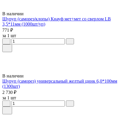
В наличии
Шуруп (саморез/клопы) Кнауф мет+мет со сверлом LB
3,5*11мм (1000шт/уп)
771 ₽
за 1 шт
В наличии
Шуруп (саморез) универсальный желтый цинк 6,0*100мм
(1300шт)
2 730 ₽
за 1 шт