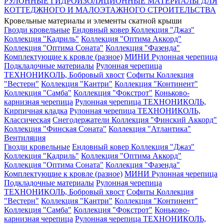
РУЛОННЫЕ ГИДРОИЗОЛЯЦИОННЫЕ МАТЕРИАЛЫ ДЛЯ
КОТТЕДЖНОГО И МАЛОЭТАЖНОГО СТРОИТЕЛЬСТВА
Кровельные материалы и элементы скатной крыши
Гвозди кровельные
Ендовный ковер
Коллекция "Джаз"
Коллекция "Кадриль"
Коллекция "Оптима Аккорд"
Коллекция "Оптима Соната"
Коллекция "Фазенда"
Комплектующие к кровле (разное)
МИНИ Рулонная черепица
Подкладочные материалы
Рулонная черепица
ТЕХНОНИКОЛЬ, Бобровый хвост
Софиты
Коллекция
"Вестерн"
Коллекция "Кантри"
Коллекция "Континент"
Коллекция "Самба"
Коллекция "Фокстрот"
Коньково-
карнизная черепица
Рулонная черепица ТЕХНОНИКОЛЬ,
Кирпичная кладка
Рулонная черепица ТЕХНОНИКОЛЬ,
Классическая
Снегодержатели
Коллекция "Финский Аккорд"
Коллекция "Финская Соната"
Коллекция "Атлантика"
Вентиляция
Гвозди кровельные
Ендовный ковер
Коллекция "Джаз"
Коллекция "Кадриль"
Коллекция "Оптима Аккорд"
Коллекция "Оптима Соната"
Коллекция "Фазенда"
Комплектующие к кровле (разное)
МИНИ Рулонная черепица
Подкладочные материалы
Рулонная черепица
ТЕХНОНИКОЛЬ, Бобровый хвост
Софиты
Коллекция
"Вестерн"
Коллекция "Кантри"
Коллекция "Континент"
Коллекция "Самба"
Коллекция "Фокстрот"
Коньково-
карнизная черепица
Рулонная черепица ТЕХНОНИКОЛЬ,