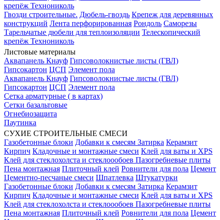
крепёж Технониколь
Гвозди строительные.
Дюбель-гвоздь
Крепеж для деревянных
конструкций
Лента перфорированная
Рондоль
Саморезы
Тарельчатые дюбели для теплоизоляции
Телескопический
крепёж Технониколь
Листовые материалы
Аквапанель Кнауф
Гипсоволокнистые листы (ГВЛ)
Гипсокартон
ЦСП
Элемент пола
Аквапанель Кнауф
Гипсоволокнистые листы (ГВЛ)
Гипсокартон
ЦСП
Элемент пола
Сетка арматурные ( в картах)
Сетки базальтовые
Огнебиозащита
Паутинка
СУХИЕ СТРОИТЕЛЬНЫЕ СМЕСИ
Газобетонные блоки
Добавки к смесям
Затирка
Керамзит
Кирпич
Кладочные и монтажные смеси
Клей для ваты и XPS
Клей для стеклохолста и стеклоообоев
Пазогребневые плиты
Пена монтажная
Плиточный клей
Ровнители для пола
Цемент
Цементно-песчаные смеси
Шпатлевка
Штукатурки
Газобетонные блоки
Добавки к смесям
Затирка
Керамзит
Кирпич
Кладочные и монтажные смеси
Клей для ваты и XPS
Клей для стеклохолста и стеклоообоев
Пазогребневые плиты
Пена монтажная
Плиточный клей
Ровнители для пола
Цемент