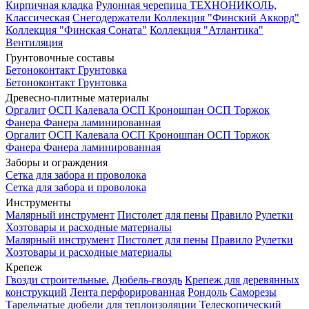
Кирпичная кладка
Рулонная черепица ТЕХНОНИКОЛЬ,
Классическая
Снегодержатели
Коллекция "Финский Аккорд"
Коллекция "Финская Соната"
Коллекция "Атлантика"
Вентиляция
Грунтовочные составы
Бетоноконтакт
Грунтовка
Бетоноконтакт
Грунтовка
Древесно-плитные материалы
Оргалит
ОСП Калевала
ОСП Кроношпан
ОСП Торжок
Фанера
Фанера ламинированная
Оргалит
ОСП Калевала
ОСП Кроношпан
ОСП Торжок
Фанера
Фанера ламинированная
Заборы и ограждения
Сетка для забора и проволока
Сетка для забора и проволока
Инструменты
Малярный инструмент
Пистолет для пены
Правило
Рулетки
Хозтовары и расходные материалы
Малярный инструмент
Пистолет для пены
Правило
Рулетки
Хозтовары и расходные материалы
Крепеж
Гвозди строительные.
Дюбель-гвоздь
Крепеж для деревянных
конструкций
Лента перфорированная
Рондоль
Саморезы
Тарельчатые дюбели для теплоизоляции
Телескопический