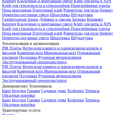
Кирпич
Кладочные и монтажные смеси
Клей для ваты и XPS
Клей для стеклохолста и стеклоообоев
Пазогребневые плиты
Пена монтажная
Плиточный клей
Ровнители для пола
Цемент
Цементно-песчаные смеси
Шпатлевка
Штукатурки
Газобетонные блоки
Добавки к смесям
Затирка
Керамзит
Кирпич
Кладочные и монтажные смеси
Клей для ваты и XPS
Клей для стеклохолста и стеклоообоев
Пазогребневые плиты
Пена монтажная
Плиточный клей
Ровнители для пола
Цемент
Цементно-песчаные смеси
Шпатлевка
Штукатурки
Теплоизоляция и шумоизоляция
PIR Плиты
Ветро-влагозащита и пароизоляция кровли и
фасадов
Каменная вата
Минеральная вата
Отражающая
изоляция
Подложка
Рулонная звукоизоляция
Экструдированный пенополистирол
PIR Плиты
Ветро-влагозащита и пароизоляция кровли и
фасадов
Каменная вата
Минеральная вата
Отражающая
изоляция
Подложка
Рулонная звукоизоляция
Экструдированный пенополистирол
Домокомплект Технониколь
Бани
Беседки
Гаражи
Садовые дома
Хозблоки
Террасы
Обсадные коробки
Бани
Беседки
Гаражи
Садовые дома
Хозблоки
Террасы
Обсадные коробки
Транспортные услуги
Услуги