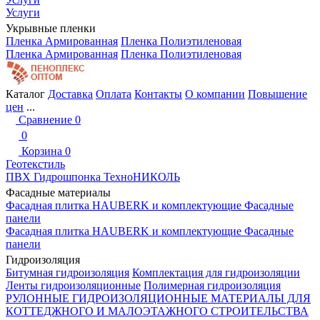
Услуги
Укрывные пленки
Пленка Армированная
Пленка Полиэтиленовая
Пленка Армированная
Пленка Полиэтиленовая
Каталог
Доставка
Оплата
Контакты
О компании
Повышение
цен
...
Сравнение
0
0
Корзина
0
Геотекстиль
ПВХ Гидрошпонка ТехноНИКОЛЬ
Фасадные материалы
Фасадная плитка HAUBERK и комплектующие
Фасадные
панели
Фасадная плитка HAUBERK и комплектующие
Фасадные
панели
Гидроизоляция
Битумная гидроизоляция
Комплектация для гидроизоляции
Ленты гидроизоляционные
Полимерная гидроизоляция
РУЛОННЫЕ ГИДРОИЗОЛЯЦИОННЫЕ МАТЕРИАЛЫ ДЛЯ
КОТТЕДЖНОГО И МАЛОЭТАЖНОГО СТРОИТЕЛЬСТВА