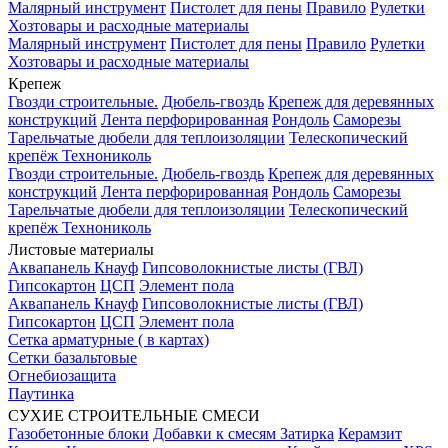
Малярный инструмент
Пистолет для пены
Правило
Рулетки
Хозтовары и расходные материалы
Малярный инструмент
Пистолет для пены
Правило
Рулетки
Хозтовары и расходные материалы
Крепеж
Гвозди строительные.
Дюбель-гвоздь
Крепеж для деревянных
конструкций
Лента перфорированная
Рондоль
Саморезы
Тарельчатые дюбели для теплоизоляции
Телескопический
крепёж Технониколь
Гвозди строительные.
Дюбель-гвоздь
Крепеж для деревянных
конструкций
Лента перфорированная
Рондоль
Саморезы
Тарельчатые дюбели для теплоизоляции
Телескопический
крепёж Технониколь
Листовые материалы
Аквапанель Кнауф
Гипсоволокнистые листы (ГВЛ)
Гипсокартон
ЦСП
Элемент пола
Аквапанель Кнауф
Гипсоволокнистые листы (ГВЛ)
Гипсокартон
ЦСП
Элемент пола
Сетка арматурные ( в картах)
Сетки базальтовые
Огнебиозащита
Паутинка
СУХИЕ СТРОИТЕЛЬНЫЕ СМЕСИ
Газобетонные блоки
Добавки к смесям
Затирка
Керамзит