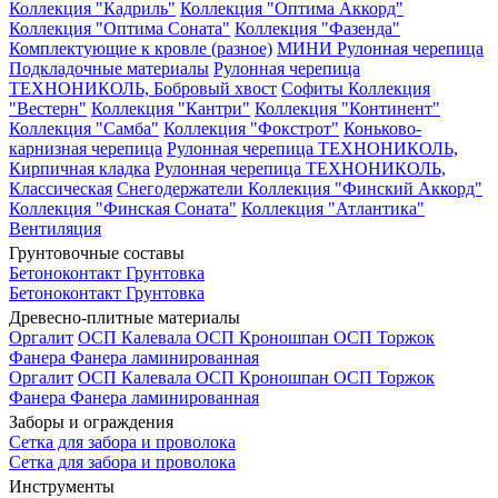
Коллекция "Кадриль"
Коллекция "Оптима Аккорд"
Коллекция "Оптима Соната"
Коллекция "Фазенда"
Комплектующие к кровле (разное)
МИНИ Рулонная черепица
Подкладочные материалы
Рулонная черепица
ТЕХНОНИКОЛЬ, Бобровый хвост
Софиты
Коллекция
"Вестерн"
Коллекция "Кантри"
Коллекция "Континент"
Коллекция "Самба"
Коллекция "Фокстрот"
Коньково-
карнизная черепица
Рулонная черепица ТЕХНОНИКОЛЬ,
Кирпичная кладка
Рулонная черепица ТЕХНОНИКОЛЬ,
Классическая
Снегодержатели
Коллекция "Финский Аккорд"
Коллекция "Финская Соната"
Коллекция "Атлантика"
Вентиляция
Грунтовочные составы
Бетоноконтакт
Грунтовка
Бетоноконтакт
Грунтовка
Древесно-плитные материалы
Оргалит
ОСП Калевала
ОСП Кроношпан
ОСП Торжок
Фанера
Фанера ламинированная
Оргалит
ОСП Калевала
ОСП Кроношпан
ОСП Торжок
Фанера
Фанера ламинированная
Заборы и ограждения
Сетка для забора и проволока
Сетка для забора и проволока
Инструменты