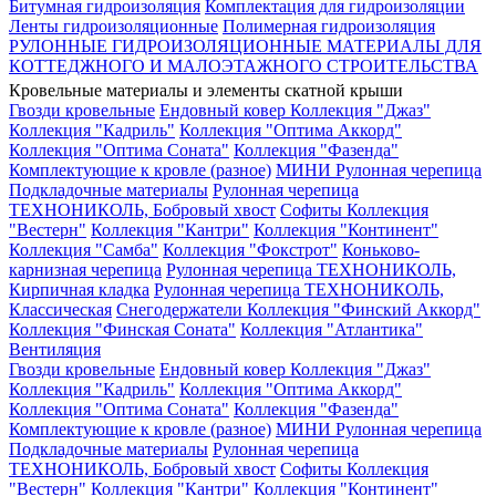
Битумная гидроизоляция
Комплектация для гидроизоляции
Ленты гидроизоляционные
Полимерная гидроизоляция
РУЛОННЫЕ ГИДРОИЗОЛЯЦИОННЫЕ МАТЕРИАЛЫ ДЛЯ
КОТТЕДЖНОГО И МАЛОЭТАЖНОГО СТРОИТЕЛЬСТВА
Кровельные материалы и элементы скатной крыши
Гвозди кровельные
Ендовный ковер
Коллекция "Джаз"
Коллекция "Кадриль"
Коллекция "Оптима Аккорд"
Коллекция "Оптима Соната"
Коллекция "Фазенда"
Комплектующие к кровле (разное)
МИНИ Рулонная черепица
Подкладочные материалы
Рулонная черепица
ТЕХНОНИКОЛЬ, Бобровый хвост
Софиты
Коллекция
"Вестерн"
Коллекция "Кантри"
Коллекция "Континент"
Коллекция "Самба"
Коллекция "Фокстрот"
Коньково-
карнизная черепица
Рулонная черепица ТЕХНОНИКОЛЬ,
Кирпичная кладка
Рулонная черепица ТЕХНОНИКОЛЬ,
Классическая
Снегодержатели
Коллекция "Финский Аккорд"
Коллекция "Финская Соната"
Коллекция "Атлантика"
Вентиляция
Гвозди кровельные
Ендовный ковер
Коллекция "Джаз"
Коллекция "Кадриль"
Коллекция "Оптима Аккорд"
Коллекция "Оптима Соната"
Коллекция "Фазенда"
Комплектующие к кровле (разное)
МИНИ Рулонная черепица
Подкладочные материалы
Рулонная черепица
ТЕХНОНИКОЛЬ, Бобровый хвост
Софиты
Коллекция
"Вестерн"
Коллекция "Кантри"
Коллекция "Континент"