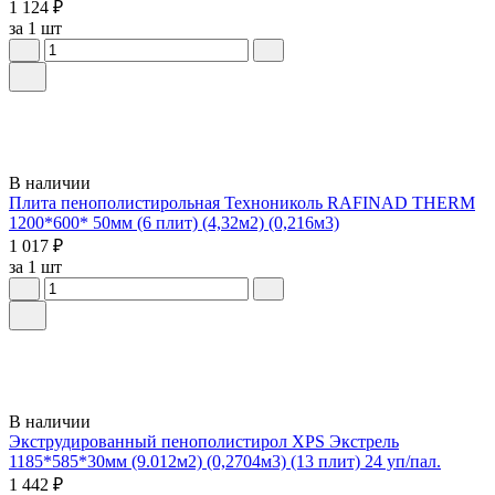
1 124 ₽
за 1 шт
В наличии
Плита пенополистирольная Технониколь RAFINAD THERM
1200*600* 50мм (6 плит) (4,32м2) (0,216м3)
1 017 ₽
за 1 шт
В наличии
Экструдированный пенополистирол XPS Экстрель
1185*585*30мм (9.012м2) (0,2704м3) (13 плит) 24 уп/пал.
1 442 ₽