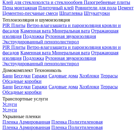
Клей для стеклохолста и стеклоообоев
Пазогребневые плиты
Пена монтажная
Плиточный клей
Ровнители для пола
Цемент
Цементно-песчаные смеси
Шпатлевка
Штукатурки
Теплоизоляция и шумоизоляция
PIR Плиты
Ветро-влагозащита и пароизоляция кровли и
фасадов
Каменная вата
Минеральная вата
Отражающая
изоляция
Подложка
Рулонная звукоизоляция
Экструдированный пенополистирол
PIR Плиты
Ветро-влагозащита и пароизоляция кровли и
фасадов
Каменная вата
Минеральная вата
Отражающая
изоляция
Подложка
Рулонная звукоизоляция
Экструдированный пенополистирол
Домокомплект Технониколь
Бани
Беседки
Гаражи
Садовые дома
Хозблоки
Террасы
Обсадные коробки
Бани
Беседки
Гаражи
Садовые дома
Хозблоки
Террасы
Обсадные коробки
Транспортные услуги
Услуги
Услуги
Укрывные пленки
Пленка Армированная
Пленка Полиэтиленовая
Пленка Армированная
Пленка Полиэтиленовая