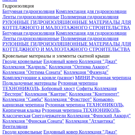
Гидроизоляция
Битумная гидроизоляция
Комплектация для гидроизоляции
Ленты гидроизоляционные
Полимерная гидроизоляция
РУЛОННЫЕ ГИДРОИЗОЛЯЦИОННЫЕ МАТЕРИАЛЫ ДЛЯ
КОТТЕДЖНОГО И МАЛОЭТАЖНОГО СТРОИТЕЛЬСТВА
Битумная гидроизоляция
Комплектация для гидроизоляции
Ленты гидроизоляционные
Полимерная гидроизоляция
РУЛОННЫЕ ГИДРОИЗОЛЯЦИОННЫЕ МАТЕРИАЛЫ ДЛЯ
КОТТЕДЖНОГО И МАЛОЭТАЖНОГО СТРОИТЕЛЬСТВА
Кровельные материалы и элементы скатной крыши
Гвозди кровельные
Ендовный ковер
Коллекция "Джаз"
Коллекция "Кадриль"
Коллекция "Оптима Аккорд"
Коллекция "Оптима Соната"
Коллекция "Фазенда"
Комплектующие к кровле (разное)
МИНИ Рулонная черепица
Подкладочные материалы
Рулонная черепица
ТЕХНОНИКОЛЬ, Бобровый хвост
Софиты
Коллекция
"Вестерн"
Коллекция "Кантри"
Коллекция "Континент"
Коллекция "Самба"
Коллекция "Фокстрот"
Коньково-
карнизная черепица
Рулонная черепица ТЕХНОНИКОЛЬ,
Кирпичная кладка
Рулонная черепица ТЕХНОНИКОЛЬ,
Классическая
Снегодержатели
Коллекция "Финский Аккорд"
Коллекция "Финская Соната"
Коллекция "Атлантика"
Вентиляция
Гвозди кровельные
Ендовный ковер
Коллекция "Джаз"