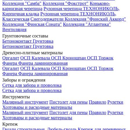
Коллекция "Самба"
Коллекция "Фокстрот"
Коньково-
карнизная черепица
Рулонная черепица ТЕХНОНИКОЛЬ,
Кирпичная кладка
Рулонная черепица ТЕХНОНИКОЛЬ,
Классическая
Снегодержатели
Коллекция "Финский Аккорд"
Коллекция "Финская Соната"
Коллекция "Атлантика"
Вентиляция
Грунтовочные составы
Бетоноконтакт
Грунтовка
Бетоноконтакт
Грунтовка
Древесно-плитные материалы
Оргалит
ОСП Калевала
ОСП Кроношпан
ОСП Торжок
Фанера
Фанера ламинированная
Оргалит
ОСП Калевала
ОСП Кроношпан
ОСП Торжок
Фанера
Фанера ламинированная
Заборы и ограждения
Сетка для забора и проволока
Сетка для забора и проволока
Инструменты
Малярный инструмент
Пистолет для пены
Правило
Рулетки
Хозтовары и расходные материалы
Малярный инструмент
Пистолет для пены
Правило
Рулетки
Хозтовары и расходные материалы
Крепеж
Гвозди строительные.
Дюбель-гвоздь
Крепеж для деревянных