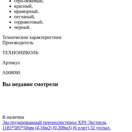
серо-бежевый,
красный,
мраморный,
песчаный,
терракотовый,
черный.
Технические характеристики
Производитель
ТЕХНОНИКОЛЬ
Артикул
A008090
Вы недавно смотрели
В наличии
Экструдированный пенополистирол XPS Экстрель
1185*585*50мм (4,16м2) (0,208м3) (6 плит) 32 уп/пал.