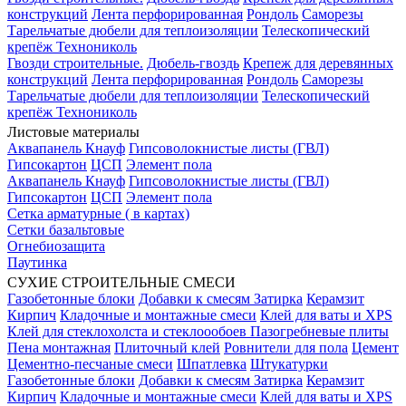
конструкций
Лента перфорированная
Рондоль
Саморезы
Тарельчатые дюбели для теплоизоляции
Телескопический
крепёж Технониколь
Гвозди строительные.
Дюбель-гвоздь
Крепеж для деревянных
конструкций
Лента перфорированная
Рондоль
Саморезы
Тарельчатые дюбели для теплоизоляции
Телескопический
крепёж Технониколь
Листовые материалы
Аквапанель Кнауф
Гипсоволокнистые листы (ГВЛ)
Гипсокартон
ЦСП
Элемент пола
Аквапанель Кнауф
Гипсоволокнистые листы (ГВЛ)
Гипсокартон
ЦСП
Элемент пола
Сетка арматурные ( в картах)
Сетки базальтовые
Огнебиозащита
Паутинка
СУХИЕ СТРОИТЕЛЬНЫЕ СМЕСИ
Газобетонные блоки
Добавки к смесям
Затирка
Керамзит
Кирпич
Кладочные и монтажные смеси
Клей для ваты и XPS
Клей для стеклохолста и стеклоообоев
Пазогребневые плиты
Пена монтажная
Плиточный клей
Ровнители для пола
Цемент
Цементно-песчаные смеси
Шпатлевка
Штукатурки
Газобетонные блоки
Добавки к смесям
Затирка
Керамзит
Кирпич
Кладочные и монтажные смеси
Клей для ваты и XPS