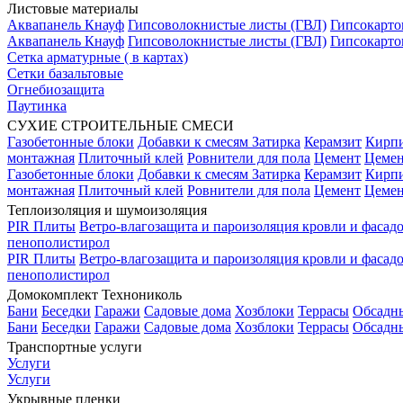
Листовые материалы
Аквапанель Кнауф
Гипсоволокнистые листы (ГВЛ)
Гипсокарто
Аквапанель Кнауф
Гипсоволокнистые листы (ГВЛ)
Гипсокарто
Сетка арматурные ( в картах)
Сетки базальтовые
Огнебиозащита
Паутинка
СУХИЕ СТРОИТЕЛЬНЫЕ СМЕСИ
Газобетонные блоки
Добавки к смесям
Затирка
Керамзит
Кирп
монтажная
Плиточный клей
Ровнители для пола
Цемент
Цемен
Газобетонные блоки
Добавки к смесям
Затирка
Керамзит
Кирп
монтажная
Плиточный клей
Ровнители для пола
Цемент
Цемен
Теплоизоляция и шумоизоляция
PIR Плиты
Ветро-влагозащита и пароизоляция кровли и фасад
пенополистирол
PIR Плиты
Ветро-влагозащита и пароизоляция кровли и фасад
пенополистирол
Домокомплект Технониколь
Бани
Беседки
Гаражи
Садовые дома
Хозблоки
Террасы
Обсадн
Бани
Беседки
Гаражи
Садовые дома
Хозблоки
Террасы
Обсадн
Транспортные услуги
Услуги
Услуги
Укрывные пленки