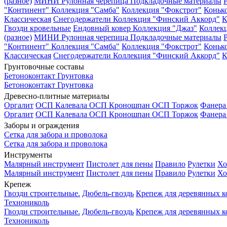
(разное)
МИНИ Рулонная черепица
Подкладочные материалы
"Континент"
Коллекция "Самба"
Коллекция "Фокстрот"
Коньк
Классическая
Снегодержатели
Коллекция "Финский Аккорд"
К
Гвозди кровельные
Ендовный ковер
Коллекция "Джаз"
Коллек
(разное)
МИНИ Рулонная черепица
Подкладочные материалы
"Континент"
Коллекция "Самба"
Коллекция "Фокстрот"
Коньк
Классическая
Снегодержатели
Коллекция "Финский Аккорд"
К
Грунтовочные составы
Бетоноконтакт
Грунтовка
Бетоноконтакт
Грунтовка
Древесно-плитные материалы
Оргалит
ОСП Калевала
ОСП Кроношпан
ОСП Торжок
Фанер
Оргалит
ОСП Калевала
ОСП Кроношпан
ОСП Торжок
Фанер
Заборы и ограждения
Сетка для забора и проволока
Сетка для забора и проволока
Инструменты
Малярный инструмент
Пистолет для пены
Правило
Рулетки
Хо
Малярный инструмент
Пистолет для пены
Правило
Рулетки
Хо
Крепеж
Гвозди строительные.
Дюбель-гвоздь
Крепеж для деревянных 
Технониколь
Гвозди строительные.
Дюбель-гвоздь
Крепеж для деревянных 
Технониколь