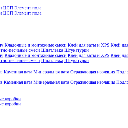
н
ЦСП
Элемент пола
н
ЦСП
Элемент пола
ич
Кладочные и монтажные смеси
Клей для ваты и XPS
Клей для
тно-песчаные смеси
Шпатлевка
Штукатурки
ич
Кладочные и монтажные смеси
Клей для ваты и XPS
Клей для
тно-песчаные смеси
Шпатлевка
Штукатурки
ов
Каменная вата
Минеральная вата
Отражающая изоляция
Подл
ов
Каменная вата
Минеральная вата
Отражающая изоляция
Подл
ые коробки
ые коробки