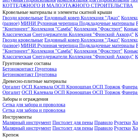
КОТТЕДЖНОГО И МАЛОЭТАЖНОГО СТРОИТЕЛЬСТВА
Кровельные материалы и элементы скатной крыши
Гвозди кровельные
Ендовный ковер
Коллекция "Джаз"
Коллек
(разное)
МИНИ Рулонная черепица
Подкладочные материалы
"Континент"
Коллекция "Самба"
Коллекция "Фокстрот"
Коньк
Классическая
Снегодержатели
Коллекция "Финский Аккорд"
К
Гвозди кровельные
Ендовный ковер
Коллекция "Джаз"
Коллек
(разное)
МИНИ Рулонная черепица
Подкладочные материалы
"Континент"
Коллекция "Самба"
Коллекция "Фокстрот"
Коньк
Классическая
Снегодержатели
Коллекция "Финский Аккорд"
К
Грунтовочные составы
Бетоноконтакт
Грунтовка
Бетоноконтакт
Грунтовка
Древесно-плитные материалы
Оргалит
ОСП Калевала
ОСП Кроношпан
ОСП Торжок
Фанер
Оргалит
ОСП Калевала
ОСП Кроношпан
ОСП Торжок
Фанер
Заборы и ограждения
Сетка для забора и проволока
Сетка для забора и проволока
Инструменты
Малярный инструмент
Пистолет для пены
Правило
Рулетки
Хо
Малярный инструмент
Пистолет для пены
Правило
Рулетки
Хо
Крепеж