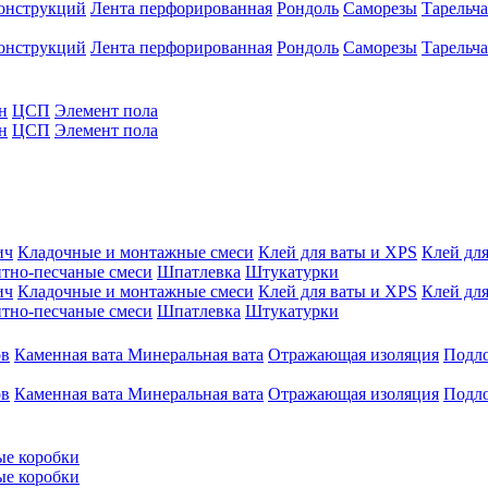
конструкций
Лента перфорированная
Рондоль
Саморезы
Тарельч
конструкций
Лента перфорированная
Рондоль
Саморезы
Тарельч
н
ЦСП
Элемент пола
н
ЦСП
Элемент пола
ич
Кладочные и монтажные смеси
Клей для ваты и XPS
Клей для
тно-песчаные смеси
Шпатлевка
Штукатурки
ич
Кладочные и монтажные смеси
Клей для ваты и XPS
Клей для
тно-песчаные смеси
Шпатлевка
Штукатурки
ов
Каменная вата
Минеральная вата
Отражающая изоляция
Подл
ов
Каменная вата
Минеральная вата
Отражающая изоляция
Подл
ые коробки
ые коробки