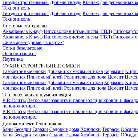
Гвозди строительные.
Дюбель-гвоздь
Крепеж для деревянных 
Технониколь
Гвозди строительные.
Дюбель-гвоздь
Крепеж для деревянных 
Технониколь
Листовые материалы
Аквапанель Кнауф
Гипсоволокнистые листы (ГВЛ)
Гипсокарто
Аквапанель Кнауф
Гипсоволокнистые листы (ГВЛ)
Гипсокарто
Сетка арматурные ( в картах)
Сетки базальтовые
Огнебиозащита
Паутинка
СУХИЕ СТРОИТЕЛЬНЫЕ СМЕСИ
Газобетонные блоки
Добавки к смесям
Затирка
Керамзит
Кирп
монтажная
Плиточный клей
Ровнители для пола
Цемент
Цемен
Газобетонные блоки
Добавки к смесям
Затирка
Керамзит
Кирп
монтажная
Плиточный клей
Ровнители для пола
Цемент
Цемен
Теплоизоляция и шумоизоляция
PIR Плиты
Ветро-влагозащита и пароизоляция кровли и фасад
пенополистирол
PIR Плиты
Ветро-влагозащита и пароизоляция кровли и фасад
пенополистирол
Домокомплект Технониколь
Бани
Беседки
Гаражи
Садовые дома
Хозблоки
Террасы
Обсадн
Бани
Беседки
Гаражи
Садовые дома
Хозблоки
Террасы
Обсадн