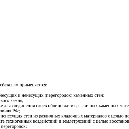
сбазальт» применяются:
несущих и ненесущих (перегородок) каменных стен;
кого камня;
адке для соединения слоев облицовки из различных каменных мате
ловиях РФ;
 ненесущих стен из различных кладочных материалов с целью п
ате техногенных воздействий и землетрясений с целью восстано
 перегородок;