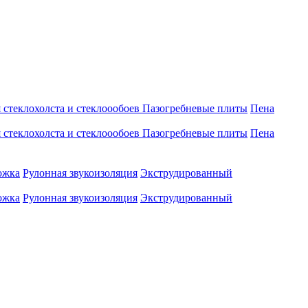
 стеклохолста и стеклоообоев
Пазогребневые плиты
Пена
 стеклохолста и стеклоообоев
Пазогребневые плиты
Пена
ожка
Рулонная звукоизоляция
Экструдированный
ожка
Рулонная звукоизоляция
Экструдированный