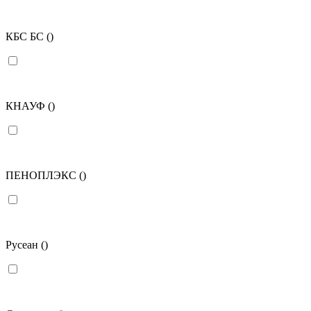
КБС БС
()
КНАУФ
()
ПЕНОПЛЭКС
()
Русеан
()