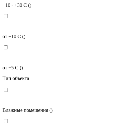
+10 - +30 C
()
от +10 C
()
от +5 C
()
Тип объекта
Влажные помещения
()