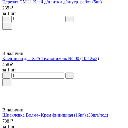
Церезит СМ 11 Клей д/плитки д/внутр. работ (5кг)
235 ₽
за 1 шт
В наличии
Клей-пена для XPS Технониколь №500 (10-12м2)
458 ₽
за 1 шт
В наличии
Шпаклевка Волма- Крем финишная (16кг) (33шт/под)
738 ₽
за 1 шт