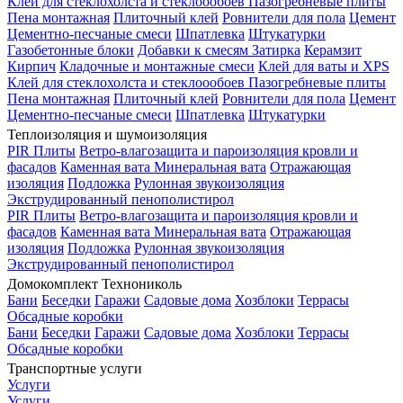
Клей для стеклохолста и стеклоообоев
Пазогребневые плиты
Пена монтажная
Плиточный клей
Ровнители для пола
Цемент
Цементно-песчаные смеси
Шпатлевка
Штукатурки
Газобетонные блоки
Добавки к смесям
Затирка
Керамзит
Кирпич
Кладочные и монтажные смеси
Клей для ваты и XPS
Клей для стеклохолста и стеклоообоев
Пазогребневые плиты
Пена монтажная
Плиточный клей
Ровнители для пола
Цемент
Цементно-песчаные смеси
Шпатлевка
Штукатурки
Теплоизоляция и шумоизоляция
PIR Плиты
Ветро-влагозащита и пароизоляция кровли и
фасадов
Каменная вата
Минеральная вата
Отражающая
изоляция
Подложка
Рулонная звукоизоляция
Экструдированный пенополистирол
PIR Плиты
Ветро-влагозащита и пароизоляция кровли и
фасадов
Каменная вата
Минеральная вата
Отражающая
изоляция
Подложка
Рулонная звукоизоляция
Экструдированный пенополистирол
Домокомплект Технониколь
Бани
Беседки
Гаражи
Садовые дома
Хозблоки
Террасы
Обсадные коробки
Бани
Беседки
Гаражи
Садовые дома
Хозблоки
Террасы
Обсадные коробки
Транспортные услуги
Услуги
Услуги