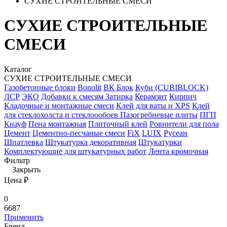
СУХИЕ СТРОИТЕЛЬНЫЕ СМЕСИ
СУХИЕ СТРОИТЕЛЬНЫЕ
СМЕСИ
Каталог
СУХИЕ СТРОИТЕЛЬНЫЕ СМЕСИ
Газобетонные блоки
Bonolit
ВК Блок
Куби (CUBIBLOCK)
ЛСР
ЭКО
Добавки к смесям
Затирка
Керамзит
Кирпич
Кладочные и монтажные смеси
Клей для ваты и XPS
Клей
для стеклохолста и стеклоообоев
Пазогребневые плиты
ПГП
Кнауф
Пена монтажная
Плиточный клей
Ровнители для пола
Цемент
Цементно-песчаные смеси
FiX
LUIX
Русеан
Шпатлевка
Штукатурка декоративная
Штукатурки
Комплектующие для штукатурных работ
Лента кромочная
Фильтр
Закрыть
Цена ₽
0
6687
Применить
Бренд