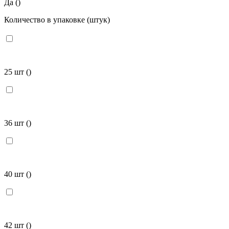
Да
()
Количество в упаковке (штук)
25 шт
()
36 шт
()
40 шт
()
42 шт
()