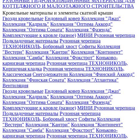
РУЛОННЫЕ ГИДРОИЗОЛЯЦИОННЫЕ МАТЕРИАЛЫ ДЛЯ
КОТТЕДЖНОГО И МАЛОЭТАЖНОГО СТРОИТЕЛЬСТВА
Кровельные материалы и элементы скатной крыши
Гвозди кровельные
Ендовный ковер
Коллекция "Джаз"
Коллекция "Кадриль"
Коллекция "Оптима Аккорд"
Коллекция "Оптима Соната"
Коллекция "Фазенда"
Комплектующие к кровле (разное)
МИНИ Рулонная черепица
Подкладочные материалы
Рулонная черепица
ТЕХНОНИКОЛЬ, Бобровый хвост
Софиты
Коллекция
"Вестерн"
Коллекция "Кантри"
Коллекция "Континент"
Коллекция "Самба"
Коллекция "Фокстрот"
Коньково-
карнизная черепица
Рулонная черепица ТЕХНОНИКОЛЬ,
Кирпичная кладка
Рулонная черепица ТЕХНОНИКОЛЬ,
Классическая
Снегодержатели
Коллекция "Финский Аккорд"
Коллекция "Финская Соната"
Коллекция "Атлантика"
Вентиляция
Гвозди кровельные
Ендовный ковер
Коллекция "Джаз"
Коллекция "Кадриль"
Коллекция "Оптима Аккорд"
Коллекция "Оптима Соната"
Коллекция "Фазенда"
Комплектующие к кровле (разное)
МИНИ Рулонная черепица
Подкладочные материалы
Рулонная черепица
ТЕХНОНИКОЛЬ, Бобровый хвост
Софиты
Коллекция
"Вестерн"
Коллекция "Кантри"
Коллекция "Континент"
Коллекция "Самба"
Коллекция "Фокстрот"
Коньково-
карнизная черепица
Рулонная черепица ТЕХНОНИКОЛЬ,