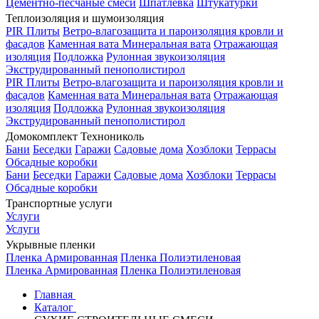
Цементно-песчаные смеси
Шпатлевка
Штукатурки
Теплоизоляция и шумоизоляция
PIR Плиты
Ветро-влагозащита и пароизоляция кровли и
фасадов
Каменная вата
Минеральная вата
Отражающая
изоляция
Подложка
Рулонная звукоизоляция
Экструдированный пенополистирол
PIR Плиты
Ветро-влагозащита и пароизоляция кровли и
фасадов
Каменная вата
Минеральная вата
Отражающая
изоляция
Подложка
Рулонная звукоизоляция
Экструдированный пенополистирол
Домокомплект Технониколь
Бани
Беседки
Гаражи
Садовые дома
Хозблоки
Террасы
Обсадные коробки
Бани
Беседки
Гаражи
Садовые дома
Хозблоки
Террасы
Обсадные коробки
Транспортные услуги
Услуги
Услуги
Укрывные пленки
Пленка Армированная
Пленка Полиэтиленовая
Пленка Армированная
Пленка Полиэтиленовая
Главная
Каталог