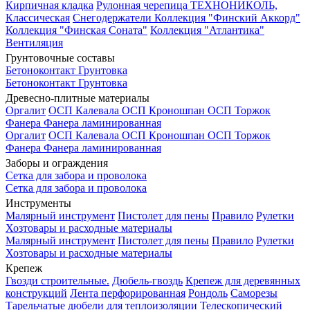
Кирпичная кладка
Рулонная черепица ТЕХНОНИКОЛЬ,
Классическая
Снегодержатели
Коллекция "Финский Аккорд"
Коллекция "Финская Соната"
Коллекция "Атлантика"
Вентиляция
Грунтовочные составы
Бетоноконтакт
Грунтовка
Бетоноконтакт
Грунтовка
Древесно-плитные материалы
Оргалит
ОСП Калевала
ОСП Кроношпан
ОСП Торжок
Фанера
Фанера ламинированная
Оргалит
ОСП Калевала
ОСП Кроношпан
ОСП Торжок
Фанера
Фанера ламинированная
Заборы и ограждения
Сетка для забора и проволока
Сетка для забора и проволока
Инструменты
Малярный инструмент
Пистолет для пены
Правило
Рулетки
Хозтовары и расходные материалы
Малярный инструмент
Пистолет для пены
Правило
Рулетки
Хозтовары и расходные материалы
Крепеж
Гвозди строительные.
Дюбель-гвоздь
Крепеж для деревянных
конструкций
Лента перфорированная
Рондоль
Саморезы
Тарельчатые дюбели для теплоизоляции
Телескопический