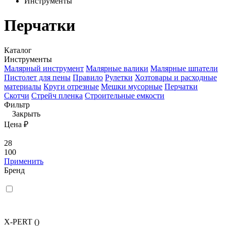
Инструменты
Перчатки
Каталог
Инструменты
Малярный инструмент
Малярные валики
Малярные шпатели
Пистолет для пены
Правило
Рулетки
Хозтовары и расходные
материалы
Круги отрезные
Мешки мусорные
Перчатки
Скотчи
Стрейч пленка
Строительные емкости
Фильтр
Закрыть
Цена ₽
28
100
Применить
Бренд
X-PERT
()