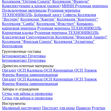
Коллекция "Оптима Соната"
Коллекция "Фазенда"
Комплектующие к кровле (разное)
МИНИ Рулонная черепица
Подкладочные материалы
Рулонная черепица
ТЕХНОНИКОЛЬ, Бобровый хвост
Софиты
Коллекция
"Вестерн"
Коллекция "Кантри"
Коллекция "Континент"
Коллекция "Самба"
Коллекция "Фокстрот"
Коньково-
карнизная черепица
Рулонная черепица ТЕХНОНИКОЛЬ,
Кирпичная кладка
Рулонная черепица ТЕХНОНИКОЛЬ,
Классическая
Снегодержатели
Коллекция "Финский Аккорд"
Коллекция "Финская Соната"
Коллекция "Атлантика"
Вентиляция
Грунтовочные составы
Бетоноконтакт
Грунтовка
Бетоноконтакт
Грунтовка
Древесно-плитные материалы
Оргалит
ОСП Калевала
ОСП Кроношпан
ОСП Торжок
Фанера
Фанера ламинированная
Оргалит
ОСП Калевала
ОСП Кроношпан
ОСП Торжок
Фанера
Фанера ламинированная
Заборы и ограждения
Сетка для забора и проволока
Сетка для забора и проволока
Инструменты
Малярный инструмент
Пистолет для пены
Правило
Рулетки