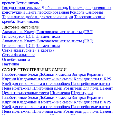
крепёж Технониколь
Гвозди строительные.
Дюбель-гвоздь
Крепеж для деревянных
конструкций
Лента перфорированная
Рондоль
Саморезы
Тарельчатые дюбели для теплоизоляции
Телескопический
крепёж Технониколь
Листовые материалы
Аквапанель Кнауф
Гипсоволокнистые листы (ГВЛ)
Гипсокартон
ЦСП
Элемент пола
Аквапанель Кнауф
Гипсоволокнистые листы (ГВЛ)
Гипсокартон
ЦСП
Элемент пола
Сетка арматурные ( в картах)
Сетки базальтовые
Огнебиозащита
Паутинка
СУХИЕ СТРОИТЕЛЬНЫЕ СМЕСИ
Газобетонные блоки
Добавки к смесям
Затирка
Керамзит
Кирпич
Кладочные и монтажные смеси
Клей для ваты и XPS
Клей для стеклохолста и стеклоообоев
Пазогребневые плиты
Пена монтажная
Плиточный клей
Ровнители для пола
Цемент
Цементно-песчаные смеси
Шпатлевка
Штукатурки
Газобетонные блоки
Добавки к смесям
Затирка
Керамзит
Кирпич
Кладочные и монтажные смеси
Клей для ваты и XPS
Клей для стеклохолста и стеклоообоев
Пазогребневые плиты
Пена монтажная
Плиточный клей
Ровнители для пола
Цемент