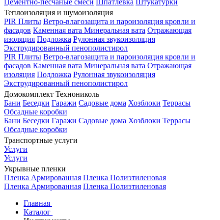
Цементно-песчаные смеси
Шпатлевка
Штукатурки
Теплоизоляция и шумоизоляция
PIR Плиты
Ветро-влагозащита и пароизоляция кровли и
фасадов
Каменная вата
Минеральная вата
Отражающая
изоляция
Подложка
Рулонная звукоизоляция
Экструдированный пенополистирол
PIR Плиты
Ветро-влагозащита и пароизоляция кровли и
фасадов
Каменная вата
Минеральная вата
Отражающая
изоляция
Подложка
Рулонная звукоизоляция
Экструдированный пенополистирол
Домокомплект Технониколь
Бани
Беседки
Гаражи
Садовые дома
Хозблоки
Террасы
Обсадные коробки
Бани
Беседки
Гаражи
Садовые дома
Хозблоки
Террасы
Обсадные коробки
Транспортные услуги
Услуги
Услуги
Укрывные пленки
Пленка Армированная
Пленка Полиэтиленовая
Пленка Армированная
Пленка Полиэтиленовая
Главная
Каталог