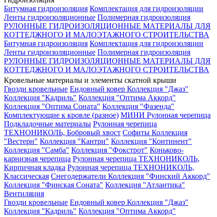
Битумная гидроизоляция
Комплектация для гидроизоляции
Ленты гидроизоляционные
Полимерная гидроизоляция
РУЛОННЫЕ ГИДРОИЗОЛЯЦИОННЫЕ МАТЕРИАЛЫ ДЛЯ
КОТТЕДЖНОГО И МАЛОЭТАЖНОГО СТРОИТЕЛЬСТВА
Битумная гидроизоляция
Комплектация для гидроизоляции
Ленты гидроизоляционные
Полимерная гидроизоляция
РУЛОННЫЕ ГИДРОИЗОЛЯЦИОННЫЕ МАТЕРИАЛЫ ДЛЯ
КОТТЕДЖНОГО И МАЛОЭТАЖНОГО СТРОИТЕЛЬСТВА
Кровельные материалы и элементы скатной крыши
Гвозди кровельные
Ендовный ковер
Коллекция "Джаз"
Коллекция "Кадриль"
Коллекция "Оптима Аккорд"
Коллекция "Оптима Соната"
Коллекция "Фазенда"
Комплектующие к кровле (разное)
МИНИ Рулонная черепица
Подкладочные материалы
Рулонная черепица
ТЕХНОНИКОЛЬ, Бобровый хвост
Софиты
Коллекция
"Вестерн"
Коллекция "Кантри"
Коллекция "Континент"
Коллекция "Самба"
Коллекция "Фокстрот"
Коньково-
карнизная черепица
Рулонная черепица ТЕХНОНИКОЛЬ,
Кирпичная кладка
Рулонная черепица ТЕХНОНИКОЛЬ,
Классическая
Снегодержатели
Коллекция "Финский Аккорд"
Коллекция "Финская Соната"
Коллекция "Атлантика"
Вентиляция
Гвозди кровельные
Ендовный ковер
Коллекция "Джаз"
Коллекция "Кадриль"
Коллекция "Оптима Аккорд"