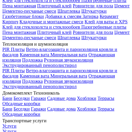
Клей для стеклохолста и стеклоообоев
Пазогребневые плиты
Пена монтажная
Плиточный клей
Ровнители для пола
Цемент
Цементно-песчаные смеси
Шпатлевка
Штукатурки
Газобетонные блоки
Добавки к смесям
Затирка
Керамзит
Кирпич
Кладочные и монтажные смеси
Клей для ваты и XPS
Клей для стеклохолста и стеклоообоев
Пазогребневые плиты
Пена монтажная
Плиточный клей
Ровнители для пола
Цемент
Цементно-песчаные смеси
Шпатлевка
Штукатурки
Теплоизоляция и шумоизоляция
PIR Плиты
Ветро-влагозащита и пароизоляция кровли и
фасадов
Каменная вата
Минеральная вата
Отражающая
изоляция
Подложка
Рулонная звукоизоляция
Экструдированный пенополистирол
PIR Плиты
Ветро-влагозащита и пароизоляция кровли и
фасадов
Каменная вата
Минеральная вата
Отражающая
изоляция
Подложка
Рулонная звукоизоляция
Экструдированный пенополистирол
Домокомплект Технониколь
Бани
Беседки
Гаражи
Садовые дома
Хозблоки
Террасы
Обсадные коробки
Бани
Беседки
Гаражи
Садовые дома
Хозблоки
Террасы
Обсадные коробки
Транспортные услуги
Услуги
Услуги