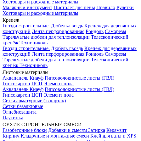
Хозтовары и расходные материалы
Малярный инструмент
Пистолет для пены
Правило
Рулетки
Хозтовары и расходные материалы
Крепеж
Гвозди строительные.
Дюбель-гвоздь
Крепеж для деревянных
конструкций
Лента перфорированная
Рондоль
Саморезы
Тарельчатые дюбели для теплоизоляции
Телескопический
крепёж Технониколь
Гвозди строительные.
Дюбель-гвоздь
Крепеж для деревянных
конструкций
Лента перфорированная
Рондоль
Саморезы
Тарельчатые дюбели для теплоизоляции
Телескопический
крепёж Технониколь
Листовые материалы
Аквапанель Кнауф
Гипсоволокнистые листы (ГВЛ)
Гипсокартон
ЦСП
Элемент пола
Аквапанель Кнауф
Гипсоволокнистые листы (ГВЛ)
Гипсокартон
ЦСП
Элемент пола
Сетка арматурные ( в картах)
Сетки базальтовые
Огнебиозащита
Паутинка
СУХИЕ СТРОИТЕЛЬНЫЕ СМЕСИ
Газобетонные блоки
Добавки к смесям
Затирка
Керамзит
Кирпич
Кладочные и монтажные смеси
Клей для ваты и XPS