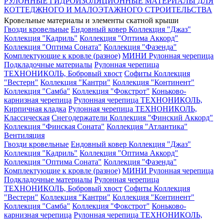
РУЛОННЫЕ ГИДРОИЗОЛЯЦИОННЫЕ МАТЕРИАЛЫ ДЛЯ
КОТТЕДЖНОГО И МАЛОЭТАЖНОГО СТРОИТЕЛЬСТВА
Кровельные материалы и элементы скатной крыши
Гвозди кровельные
Ендовный ковер
Коллекция "Джаз"
Коллекция "Кадриль"
Коллекция "Оптима Аккорд"
Коллекция "Оптима Соната"
Коллекция "Фазенда"
Комплектующие к кровле (разное)
МИНИ Рулонная черепица
Подкладочные материалы
Рулонная черепица
ТЕХНОНИКОЛЬ, Бобровый хвост
Софиты
Коллекция
"Вестерн"
Коллекция "Кантри"
Коллекция "Континент"
Коллекция "Самба"
Коллекция "Фокстрот"
Коньково-
карнизная черепица
Рулонная черепица ТЕХНОНИКОЛЬ,
Кирпичная кладка
Рулонная черепица ТЕХНОНИКОЛЬ,
Классическая
Снегодержатели
Коллекция "Финский Аккорд"
Коллекция "Финская Соната"
Коллекция "Атлантика"
Вентиляция
Гвозди кровельные
Ендовный ковер
Коллекция "Джаз"
Коллекция "Кадриль"
Коллекция "Оптима Аккорд"
Коллекция "Оптима Соната"
Коллекция "Фазенда"
Комплектующие к кровле (разное)
МИНИ Рулонная черепица
Подкладочные материалы
Рулонная черепица
ТЕХНОНИКОЛЬ, Бобровый хвост
Софиты
Коллекция
"Вестерн"
Коллекция "Кантри"
Коллекция "Континент"
Коллекция "Самба"
Коллекция "Фокстрот"
Коньково-
карнизная черепица
Рулонная черепица ТЕХНОНИКОЛЬ,