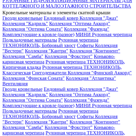
РУЛОННЫЕ ГИДРОИЗОЛЯЦИОННЫЕ МАТЕРИАЛЫ ДЛЯ
КОТТЕДЖНОГО И МАЛОЭТАЖНОГО СТРОИТЕЛЬСТВА
Кровельные материалы и элементы скатной крыши
Гвозди кровельные
Ендовный ковер
Коллекция "Джаз"
Коллекция "Кадриль"
Коллекция "Оптима Аккорд"
Коллекция "Оптима Соната"
Коллекция "Фазенда"
Комплектующие к кровле (разное)
МИНИ Рулонная черепица
Подкладочные материалы
Рулонная черепица
ТЕХНОНИКОЛЬ, Бобровый хвост
Софиты
Коллекция
"Вестерн"
Коллекция "Кантри"
Коллекция "Континент"
Коллекция "Самба"
Коллекция "Фокстрот"
Коньково-
карнизная черепица
Рулонная черепица ТЕХНОНИКОЛЬ,
Кирпичная кладка
Рулонная черепица ТЕХНОНИКОЛЬ,
Классическая
Снегодержатели
Коллекция "Финский Аккорд"
Коллекция "Финская Соната"
Коллекция "Атлантика"
Вентиляция
Гвозди кровельные
Ендовный ковер
Коллекция "Джаз"
Коллекция "Кадриль"
Коллекция "Оптима Аккорд"
Коллекция "Оптима Соната"
Коллекция "Фазенда"
Комплектующие к кровле (разное)
МИНИ Рулонная черепица
Подкладочные материалы
Рулонная черепица
ТЕХНОНИКОЛЬ, Бобровый хвост
Софиты
Коллекция
"Вестерн"
Коллекция "Кантри"
Коллекция "Континент"
Коллекция "Самба"
Коллекция "Фокстрот"
Коньково-
карнизная черепица
Рулонная черепица ТЕХНОНИКОЛЬ,