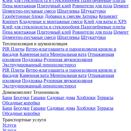
Клей для стеклохолста и стеклоообоев
Пазогребневые плиты
Пена монтажная
Плиточный клей
Ровнители для пола
Цемент
Цементно-песчаные смеси
Шпатлевка
Штукатурки
Газобетонные блоки
Добавки к смесям
Затирка
Керамзит
Кирпич
Кладочные и монтажные смеси
Клей для ваты и XPS
Клей для стеклохолста и стеклоообоев
Пазогребневые плиты
Пена монтажная
Плиточный клей
Ровнители для пола
Цемент
Цементно-песчаные смеси
Шпатлевка
Штукатурки
Теплоизоляция и шумоизоляция
PIR Плиты
Ветро-влагозащита и пароизоляция кровли и
фасадов
Каменная вата
Минеральная вата
Отражающая
изоляция
Подложка
Рулонная звукоизоляция
Экструдированный пенополистирол
PIR Плиты
Ветро-влагозащита и пароизоляция кровли и
фасадов
Каменная вата
Минеральная вата
Отражающая
изоляция
Подложка
Рулонная звукоизоляция
Экструдированный пенополистирол
Домокомплект Технониколь
Бани
Беседки
Гаражи
Садовые дома
Хозблоки
Террасы
Обсадные коробки
Бани
Беседки
Гаражи
Садовые дома
Хозблоки
Террасы
Обсадные коробки
Транспортные услуги
Услуги
Услуги