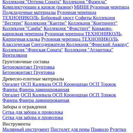
Коллекция "Оптима Соната"
Коллекция "Фазенда"
Комплектующие к кровле (разное)
МИНИ Рулонная черепица
Подкладочные материалы
Рулонная черепица
ТЕХНОНИКОЛЬ, Бобровый хвост
Софиты
Коллекция
"Вестерн"
Коллекция "Кантри"
Коллекция "Континент"
Коллекция "Самба"
Коллекция "Фокстрот"
Коньково-
карнизная черепица
Рулонная черепица ТЕХНОНИКОЛЬ,
Кирпичная кладка
Рулонная черепица ТЕХНОНИКОЛЬ,
Классическая
Снегодержатели
Коллекция "Финский Аккорд"
Коллекция "Финская Соната"
Коллекция "Атлантика"
Вентиляция
Грунтовочные составы
Бетоноконтакт
Грунтовка
Бетоноконтакт
Грунтовка
Древесно-плитные материалы
Оргалит
ОСП Калевала
ОСП Кроношпан
ОСП Торжок
Фанера
Фанера ламинированная
Оргалит
ОСП Калевала
ОСП Кроношпан
ОСП Торжок
Фанера
Фанера ламинированная
Заборы и ограждения
Сетка для забора и проволока
Сетка для забора и проволока
Инструменты
Малярный инструмент
Пистолет для пены
Правило
Рулетки