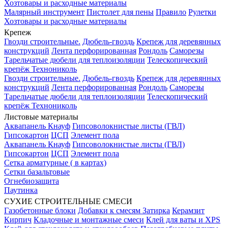
Хозтовары и расходные материалы
Малярный инструмент
Пистолет для пены
Правило
Рулетки
Хозтовары и расходные материалы
Крепеж
Гвозди строительные.
Дюбель-гвоздь
Крепеж для деревянных
конструкций
Лента перфорированная
Рондоль
Саморезы
Тарельчатые дюбели для теплоизоляции
Телескопический
крепёж Технониколь
Гвозди строительные.
Дюбель-гвоздь
Крепеж для деревянных
конструкций
Лента перфорированная
Рондоль
Саморезы
Тарельчатые дюбели для теплоизоляции
Телескопический
крепёж Технониколь
Листовые материалы
Аквапанель Кнауф
Гипсоволокнистые листы (ГВЛ)
Гипсокартон
ЦСП
Элемент пола
Аквапанель Кнауф
Гипсоволокнистые листы (ГВЛ)
Гипсокартон
ЦСП
Элемент пола
Сетка арматурные ( в картах)
Сетки базальтовые
Огнебиозащита
Паутинка
СУХИЕ СТРОИТЕЛЬНЫЕ СМЕСИ
Газобетонные блоки
Добавки к смесям
Затирка
Керамзит
Кирпич
Кладочные и монтажные смеси
Клей для ваты и XPS