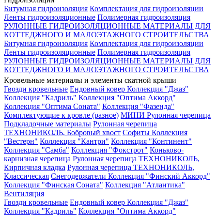
Битумная гидроизоляция
Комплектация для гидроизоляции
Ленты гидроизоляционные
Полимерная гидроизоляция
РУЛОННЫЕ ГИДРОИЗОЛЯЦИОННЫЕ МАТЕРИАЛЫ ДЛЯ
КОТТЕДЖНОГО И МАЛОЭТАЖНОГО СТРОИТЕЛЬСТВА
Битумная гидроизоляция
Комплектация для гидроизоляции
Ленты гидроизоляционные
Полимерная гидроизоляция
РУЛОННЫЕ ГИДРОИЗОЛЯЦИОННЫЕ МАТЕРИАЛЫ ДЛЯ
КОТТЕДЖНОГО И МАЛОЭТАЖНОГО СТРОИТЕЛЬСТВА
Кровельные материалы и элементы скатной крыши
Гвозди кровельные
Ендовный ковер
Коллекция "Джаз"
Коллекция "Кадриль"
Коллекция "Оптима Аккорд"
Коллекция "Оптима Соната"
Коллекция "Фазенда"
Комплектующие к кровле (разное)
МИНИ Рулонная черепица
Подкладочные материалы
Рулонная черепица
ТЕХНОНИКОЛЬ, Бобровый хвост
Софиты
Коллекция
"Вестерн"
Коллекция "Кантри"
Коллекция "Континент"
Коллекция "Самба"
Коллекция "Фокстрот"
Коньково-
карнизная черепица
Рулонная черепица ТЕХНОНИКОЛЬ,
Кирпичная кладка
Рулонная черепица ТЕХНОНИКОЛЬ,
Классическая
Снегодержатели
Коллекция "Финский Аккорд"
Коллекция "Финская Соната"
Коллекция "Атлантика"
Вентиляция
Гвозди кровельные
Ендовный ковер
Коллекция "Джаз"
Коллекция "Кадриль"
Коллекция "Оптима Аккорд"