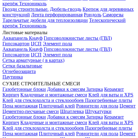
крепёж Технониколь
Гвозди строительные.
Дюбель-гвоздь
Крепеж для деревянных
конструкций
Лента перфорированная
Рондоль
Саморезы
Тарельчатые дюбели для теплоизоляции
Телескопический
крепёж Технониколь
Листовые материалы
Аквапанель Кнауф
Гипсоволокнистые листы (ГВЛ)
Гипсокартон
ЦСП
Элемент пола
Аквапанель Кнауф
Гипсоволокнистые листы (ГВЛ)
Гипсокартон
ЦСП
Элемент пола
Сетка арматурные ( в картах)
Сетки базальтовые
Огнебиозащита
Паутинка
СУХИЕ СТРОИТЕЛЬНЫЕ СМЕСИ
Газобетонные блоки
Добавки к смесям
Затирка
Керамзит
Кирпич
Кладочные и монтажные смеси
Клей для ваты и XPS
Клей для стеклохолста и стеклоообоев
Пазогребневые плиты
Пена монтажная
Плиточный клей
Ровнители для пола
Цемент
Цементно-песчаные смеси
Шпатлевка
Штукатурки
Газобетонные блоки
Добавки к смесям
Затирка
Керамзит
Кирпич
Кладочные и монтажные смеси
Клей для ваты и XPS
Клей для стеклохолста и стеклоообоев
Пазогребневые плиты
Пена монтажная
Плиточный клей
Ровнители для пола
Цемент