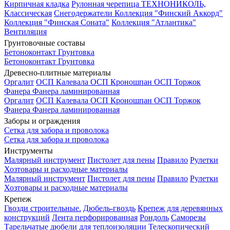
Кирпичная кладка
Рулонная черепица ТЕХНОНИКОЛЬ,
Классическая
Снегодержатели
Коллекция "Финский Аккорд"
Коллекция "Финская Соната"
Коллекция "Атлантика"
Вентиляция
Грунтовочные составы
Бетоноконтакт
Грунтовка
Бетоноконтакт
Грунтовка
Древесно-плитные материалы
Оргалит
ОСП Калевала
ОСП Кроношпан
ОСП Торжок
Фанера
Фанера ламинированная
Оргалит
ОСП Калевала
ОСП Кроношпан
ОСП Торжок
Фанера
Фанера ламинированная
Заборы и ограждения
Сетка для забора и проволока
Сетка для забора и проволока
Инструменты
Малярный инструмент
Пистолет для пены
Правило
Рулетки
Хозтовары и расходные материалы
Малярный инструмент
Пистолет для пены
Правило
Рулетки
Хозтовары и расходные материалы
Крепеж
Гвозди строительные.
Дюбель-гвоздь
Крепеж для деревянных
конструкций
Лента перфорированная
Рондоль
Саморезы
Тарельчатые дюбели для теплоизоляции
Телескопический