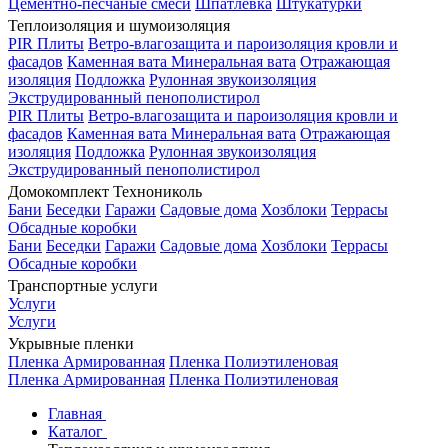
Цементно-песчаные смеси
Шпатлевка
Штукатурки
Теплоизоляция и шумоизоляция
PIR Плиты
Ветро-влагозащита и пароизоляция кровли и
фасадов
Каменная вата
Минеральная вата
Отражающая
изоляция
Подложка
Рулонная звукоизоляция
Экструдированный пенополистирол
PIR Плиты
Ветро-влагозащита и пароизоляция кровли и
фасадов
Каменная вата
Минеральная вата
Отражающая
изоляция
Подложка
Рулонная звукоизоляция
Экструдированный пенополистирол
Домокомплект Технониколь
Бани
Беседки
Гаражи
Садовые дома
Хозблоки
Террасы
Обсадные коробки
Бани
Беседки
Гаражи
Садовые дома
Хозблоки
Террасы
Обсадные коробки
Транспортные услуги
Услуги
Услуги
Укрывные пленки
Пленка Армированная
Пленка Полиэтиленовая
Пленка Армированная
Пленка Полиэтиленовая
Главная
Каталог