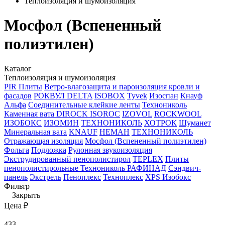
Теплоизоляция и шумоизоляция
Мосфол (Вспененный
полиэтилен)
Каталог
Теплоизоляция и шумоизоляция
PIR Плиты
Ветро-влагозащита и пароизоляция кровли и
фасадов
РОКВУЛ
DELTA
ISOBOX
Tyvek
Изоспан
Кнауф
Альфа
Соединительные клейкие ленты
Технониколь
Каменная вата
DIROCK
ISOROC
IZOVOL
ROCKWOOL
ИЗОБОКС
ИЗОМИН
ТЕХНОНИКОЛЬ
ХОТРОК
Шуманет
Минеральная вата
KNAUF
НЕМАН
ТЕХНОНИКОЛЬ
Отражающая изоляция
Мосфол (Вспененный полиэтилен)
Фольга
Подложка
Рулонная звукоизоляция
Экструдированный пенополистирол
TEPLEX
Плиты
пенополистирольные Технониколь РАФИНАД
Сэндвич-
панель
Экстрель
Пеноплекс
Техноплекс
ХPS Изобокс
Фильтр
Закрыть
Цена ₽
433