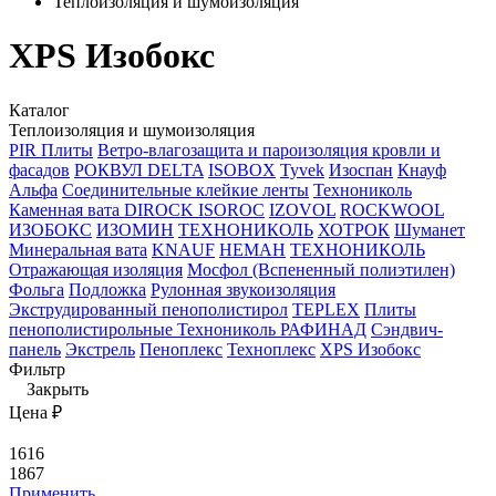
Теплоизоляция и шумоизоляция
ХPS Изобокс
Каталог
Теплоизоляция и шумоизоляция
PIR Плиты
Ветро-влагозащита и пароизоляция кровли и
фасадов
РОКВУЛ
DELTA
ISOBOX
Tyvek
Изоспан
Кнауф
Альфа
Соединительные клейкие ленты
Технониколь
Каменная вата
DIROCK
ISOROC
IZOVOL
ROCKWOOL
ИЗОБОКС
ИЗОМИН
ТЕХНОНИКОЛЬ
ХОТРОК
Шуманет
Минеральная вата
KNAUF
НЕМАН
ТЕХНОНИКОЛЬ
Отражающая изоляция
Мосфол (Вспененный полиэтилен)
Фольга
Подложка
Рулонная звукоизоляция
Экструдированный пенополистирол
TEPLEX
Плиты
пенополистирольные Технониколь РАФИНАД
Сэндвич-
панель
Экстрель
Пеноплекс
Техноплекс
ХPS Изобокс
Фильтр
Закрыть
Цена ₽
1616
1867
Применить