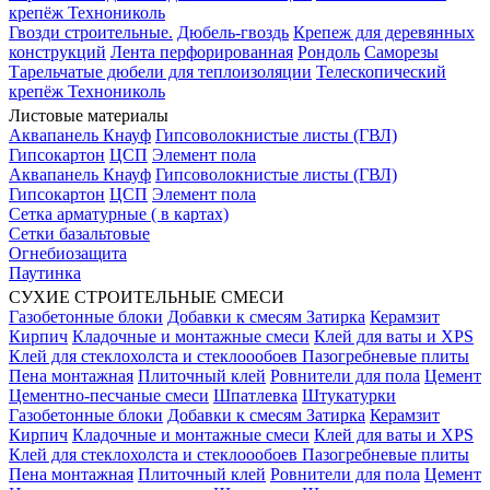
крепёж Технониколь
Гвозди строительные.
Дюбель-гвоздь
Крепеж для деревянных
конструкций
Лента перфорированная
Рондоль
Саморезы
Тарельчатые дюбели для теплоизоляции
Телескопический
крепёж Технониколь
Листовые материалы
Аквапанель Кнауф
Гипсоволокнистые листы (ГВЛ)
Гипсокартон
ЦСП
Элемент пола
Аквапанель Кнауф
Гипсоволокнистые листы (ГВЛ)
Гипсокартон
ЦСП
Элемент пола
Сетка арматурные ( в картах)
Сетки базальтовые
Огнебиозащита
Паутинка
СУХИЕ СТРОИТЕЛЬНЫЕ СМЕСИ
Газобетонные блоки
Добавки к смесям
Затирка
Керамзит
Кирпич
Кладочные и монтажные смеси
Клей для ваты и XPS
Клей для стеклохолста и стеклоообоев
Пазогребневые плиты
Пена монтажная
Плиточный клей
Ровнители для пола
Цемент
Цементно-песчаные смеси
Шпатлевка
Штукатурки
Газобетонные блоки
Добавки к смесям
Затирка
Керамзит
Кирпич
Кладочные и монтажные смеси
Клей для ваты и XPS
Клей для стеклохолста и стеклоообоев
Пазогребневые плиты
Пена монтажная
Плиточный клей
Ровнители для пола
Цемент