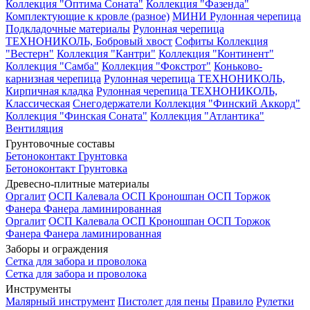
Коллекция "Оптима Соната"
Коллекция "Фазенда"
Комплектующие к кровле (разное)
МИНИ Рулонная черепица
Подкладочные материалы
Рулонная черепица
ТЕХНОНИКОЛЬ, Бобровый хвост
Софиты
Коллекция
"Вестерн"
Коллекция "Кантри"
Коллекция "Континент"
Коллекция "Самба"
Коллекция "Фокстрот"
Коньково-
карнизная черепица
Рулонная черепица ТЕХНОНИКОЛЬ,
Кирпичная кладка
Рулонная черепица ТЕХНОНИКОЛЬ,
Классическая
Снегодержатели
Коллекция "Финский Аккорд"
Коллекция "Финская Соната"
Коллекция "Атлантика"
Вентиляция
Грунтовочные составы
Бетоноконтакт
Грунтовка
Бетоноконтакт
Грунтовка
Древесно-плитные материалы
Оргалит
ОСП Калевала
ОСП Кроношпан
ОСП Торжок
Фанера
Фанера ламинированная
Оргалит
ОСП Калевала
ОСП Кроношпан
ОСП Торжок
Фанера
Фанера ламинированная
Заборы и ограждения
Сетка для забора и проволока
Сетка для забора и проволока
Инструменты
Малярный инструмент
Пистолет для пены
Правило
Рулетки