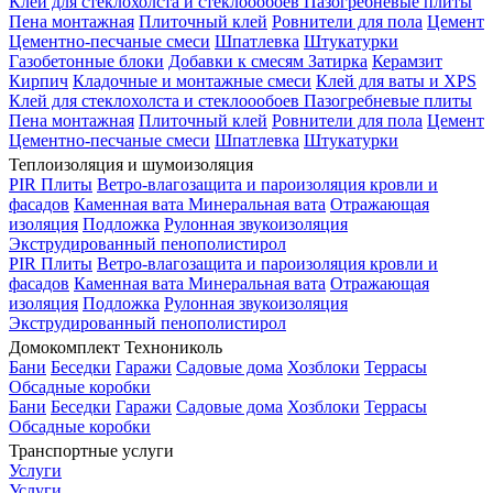
Клей для стеклохолста и стеклоообоев
Пазогребневые плиты
Пена монтажная
Плиточный клей
Ровнители для пола
Цемент
Цементно-песчаные смеси
Шпатлевка
Штукатурки
Газобетонные блоки
Добавки к смесям
Затирка
Керамзит
Кирпич
Кладочные и монтажные смеси
Клей для ваты и XPS
Клей для стеклохолста и стеклоообоев
Пазогребневые плиты
Пена монтажная
Плиточный клей
Ровнители для пола
Цемент
Цементно-песчаные смеси
Шпатлевка
Штукатурки
Теплоизоляция и шумоизоляция
PIR Плиты
Ветро-влагозащита и пароизоляция кровли и
фасадов
Каменная вата
Минеральная вата
Отражающая
изоляция
Подложка
Рулонная звукоизоляция
Экструдированный пенополистирол
PIR Плиты
Ветро-влагозащита и пароизоляция кровли и
фасадов
Каменная вата
Минеральная вата
Отражающая
изоляция
Подложка
Рулонная звукоизоляция
Экструдированный пенополистирол
Домокомплект Технониколь
Бани
Беседки
Гаражи
Садовые дома
Хозблоки
Террасы
Обсадные коробки
Бани
Беседки
Гаражи
Садовые дома
Хозблоки
Террасы
Обсадные коробки
Транспортные услуги
Услуги
Услуги