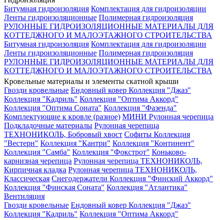
Битумная гидроизоляция
Комплектация для гидроизоляции
Ленты гидроизоляционные
Полимерная гидроизоляция
РУЛОННЫЕ ГИДРОИЗОЛЯЦИОННЫЕ МАТЕРИАЛЫ ДЛЯ
КОТТЕДЖНОГО И МАЛОЭТАЖНОГО СТРОИТЕЛЬСТВА
Битумная гидроизоляция
Комплектация для гидроизоляции
Ленты гидроизоляционные
Полимерная гидроизоляция
РУЛОННЫЕ ГИДРОИЗОЛЯЦИОННЫЕ МАТЕРИАЛЫ ДЛЯ
КОТТЕДЖНОГО И МАЛОЭТАЖНОГО СТРОИТЕЛЬСТВА
Кровельные материалы и элементы скатной крыши
Гвозди кровельные
Ендовный ковер
Коллекция "Джаз"
Коллекция "Кадриль"
Коллекция "Оптима Аккорд"
Коллекция "Оптима Соната"
Коллекция "Фазенда"
Комплектующие к кровле (разное)
МИНИ Рулонная черепица
Подкладочные материалы
Рулонная черепица
ТЕХНОНИКОЛЬ, Бобровый хвост
Софиты
Коллекция
"Вестерн"
Коллекция "Кантри"
Коллекция "Континент"
Коллекция "Самба"
Коллекция "Фокстрот"
Коньково-
карнизная черепица
Рулонная черепица ТЕХНОНИКОЛЬ,
Кирпичная кладка
Рулонная черепица ТЕХНОНИКОЛЬ,
Классическая
Снегодержатели
Коллекция "Финский Аккорд"
Коллекция "Финская Соната"
Коллекция "Атлантика"
Вентиляция
Гвозди кровельные
Ендовный ковер
Коллекция "Джаз"
Коллекция "Кадриль"
Коллекция "Оптима Аккорд"