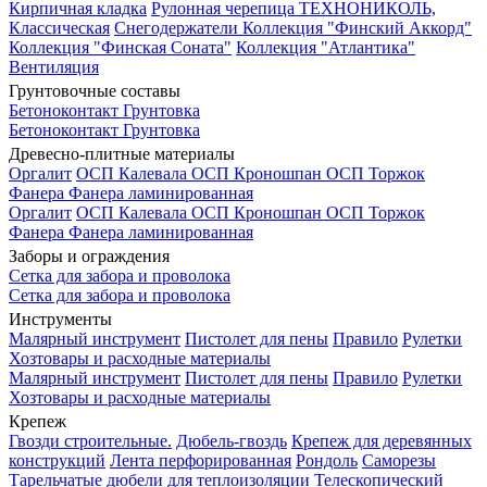
Кирпичная кладка
Рулонная черепица ТЕХНОНИКОЛЬ,
Классическая
Снегодержатели
Коллекция "Финский Аккорд"
Коллекция "Финская Соната"
Коллекция "Атлантика"
Вентиляция
Грунтовочные составы
Бетоноконтакт
Грунтовка
Бетоноконтакт
Грунтовка
Древесно-плитные материалы
Оргалит
ОСП Калевала
ОСП Кроношпан
ОСП Торжок
Фанера
Фанера ламинированная
Оргалит
ОСП Калевала
ОСП Кроношпан
ОСП Торжок
Фанера
Фанера ламинированная
Заборы и ограждения
Сетка для забора и проволока
Сетка для забора и проволока
Инструменты
Малярный инструмент
Пистолет для пены
Правило
Рулетки
Хозтовары и расходные материалы
Малярный инструмент
Пистолет для пены
Правило
Рулетки
Хозтовары и расходные материалы
Крепеж
Гвозди строительные.
Дюбель-гвоздь
Крепеж для деревянных
конструкций
Лента перфорированная
Рондоль
Саморезы
Тарельчатые дюбели для теплоизоляции
Телескопический