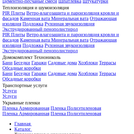
Цементно-песчаные смеси
Шпатлевка
Штукатурки
Теплоизоляция и шумоизоляция
PIR Плиты
Ветро-влагозащита и пароизоляция кровли и
фасадов
Каменная вата
Минеральная вата
Отражающая
изоляция
Подложка
Рулонная звукоизоляция
Экструдированный пенополистирол
PIR Плиты
Ветро-влагозащита и пароизоляция кровли и
фасадов
Каменная вата
Минеральная вата
Отражающая
изоляция
Подложка
Рулонная звукоизоляция
Экструдированный пенополистирол
Домокомплект Технониколь
Бани
Беседки
Гаражи
Садовые дома
Хозблоки
Террасы
Обсадные коробки
Бани
Беседки
Гаражи
Садовые дома
Хозблоки
Террасы
Обсадные коробки
Транспортные услуги
Услуги
Услуги
Укрывные пленки
Пленка Армированная
Пленка Полиэтиленовая
Пленка Армированная
Пленка Полиэтиленовая
Главная
Каталог