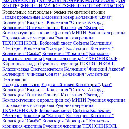
РУЛОННЫЕ ГИДРОИЗОЛЯЦИОННЫЕ МАТЕРИАЛЫ ДЛЯ
КОТТЕДЖНОГО И МАЛОЭТАЖНОГО СТРОИТЕЛЬСТВА
Кровельные материалы и элементы скатной крыши
Гвозди кровельные
Ендовный ковер
Коллекция "Джаз"
Коллекция "Кадриль"
Коллекция "Оптима Аккорд"
Коллекция "Оптима Соната"
Коллекция "Фазенда"
Комплектующие к кровле (разное)
МИНИ Рулонная черепица
Подкладочные материалы
Рулонная черепица
ТЕХНОНИКОЛЬ, Бобровый хвост
Софиты
Коллекция
"Вестерн"
Коллекция "Кантри"
Коллекция "Континент"
Коллекция "Самба"
Коллекция "Фокстрот"
Коньково-
карнизная черепица
Рулонная черепица ТЕХНОНИКОЛЬ,
Кирпичная кладка
Рулонная черепица ТЕХНОНИКОЛЬ,
Классическая
Снегодержатели
Коллекция "Финский Аккорд"
Коллекция "Финская Соната"
Коллекция "Атлантика"
Вентиляция
Гвозди кровельные
Ендовный ковер
Коллекция "Джаз"
Коллекция "Кадриль"
Коллекция "Оптима Аккорд"
Коллекция "Оптима Соната"
Коллекция "Фазенда"
Комплектующие к кровле (разное)
МИНИ Рулонная черепица
Подкладочные материалы
Рулонная черепица
ТЕХНОНИКОЛЬ, Бобровый хвост
Софиты
Коллекция
"Вестерн"
Коллекция "Кантри"
Коллекция "Континент"
Коллекция "Самба"
Коллекция "Фокстрот"
Коньково-
карнизная черепица
Рулонная черепица ТЕХНОНИКОЛЬ,