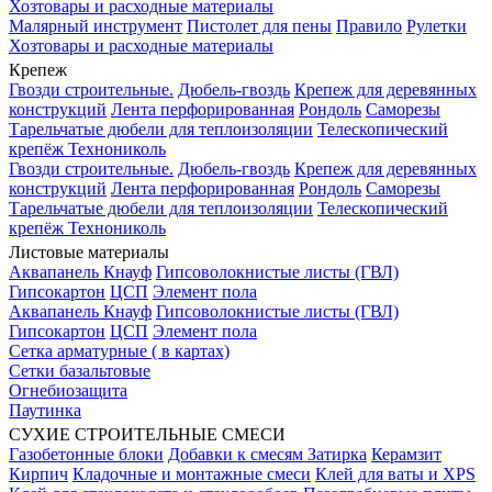
Хозтовары и расходные материалы
Малярный инструмент
Пистолет для пены
Правило
Рулетки
Хозтовары и расходные материалы
Крепеж
Гвозди строительные.
Дюбель-гвоздь
Крепеж для деревянных
конструкций
Лента перфорированная
Рондоль
Саморезы
Тарельчатые дюбели для теплоизоляции
Телескопический
крепёж Технониколь
Гвозди строительные.
Дюбель-гвоздь
Крепеж для деревянных
конструкций
Лента перфорированная
Рондоль
Саморезы
Тарельчатые дюбели для теплоизоляции
Телескопический
крепёж Технониколь
Листовые материалы
Аквапанель Кнауф
Гипсоволокнистые листы (ГВЛ)
Гипсокартон
ЦСП
Элемент пола
Аквапанель Кнауф
Гипсоволокнистые листы (ГВЛ)
Гипсокартон
ЦСП
Элемент пола
Сетка арматурные ( в картах)
Сетки базальтовые
Огнебиозащита
Паутинка
СУХИЕ СТРОИТЕЛЬНЫЕ СМЕСИ
Газобетонные блоки
Добавки к смесям
Затирка
Керамзит
Кирпич
Кладочные и монтажные смеси
Клей для ваты и XPS