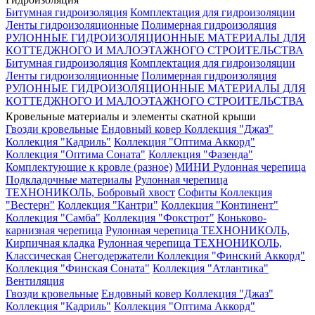
Битумная гидроизоляция
Комплектация для гидроизоляции
Ленты гидроизоляционные
Полимерная гидроизоляция
РУЛОННЫЕ ГИДРОИЗОЛЯЦИОННЫЕ МАТЕРИАЛЫ ДЛЯ
КОТТЕДЖНОГО И МАЛОЭТАЖНОГО СТРОИТЕЛЬСТВА
Битумная гидроизоляция
Комплектация для гидроизоляции
Ленты гидроизоляционные
Полимерная гидроизоляция
РУЛОННЫЕ ГИДРОИЗОЛЯЦИОННЫЕ МАТЕРИАЛЫ ДЛЯ
КОТТЕДЖНОГО И МАЛОЭТАЖНОГО СТРОИТЕЛЬСТВА
Кровельные материалы и элементы скатной крыши
Гвозди кровельные
Ендовный ковер
Коллекция "Джаз"
Коллекция "Кадриль"
Коллекция "Оптима Аккорд"
Коллекция "Оптима Соната"
Коллекция "Фазенда"
Комплектующие к кровле (разное)
МИНИ Рулонная черепица
Подкладочные материалы
Рулонная черепица
ТЕХНОНИКОЛЬ, Бобровый хвост
Софиты
Коллекция
"Вестерн"
Коллекция "Кантри"
Коллекция "Континент"
Коллекция "Самба"
Коллекция "Фокстрот"
Коньково-
карнизная черепица
Рулонная черепица ТЕХНОНИКОЛЬ,
Кирпичная кладка
Рулонная черепица ТЕХНОНИКОЛЬ,
Классическая
Снегодержатели
Коллекция "Финский Аккорд"
Коллекция "Финская Соната"
Коллекция "Атлантика"
Вентиляция
Гвозди кровельные
Ендовный ковер
Коллекция "Джаз"
Коллекция "Кадриль"
Коллекция "Оптима Аккорд"