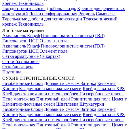
крепёж Технониколь
Гвозди строительные.
Дюбель-гвоздь
Крепеж для деревянных
конструкций
Лента перфорированная
Рондоль
Саморезы
Тарельчатые дюбели для теплоизоляции
Телескопический
крепёж Технониколь
Листовые материалы
Аквапанель Кнауф
Гипсоволокнистые листы (ГВЛ)
Гипсокартон
ЦСП
Элемент пола
Аквапанель Кнауф
Гипсоволокнистые листы (ГВЛ)
Гипсокартон
ЦСП
Элемент пола
Сетка арматурные ( в картах)
Сетки базальтовые
Огнебиозащита
Паутинка
СУХИЕ СТРОИТЕЛЬНЫЕ СМЕСИ
Газобетонные блоки
Добавки к смесям
Затирка
Керамзит
Кирпич
Кладочные и монтажные смеси
Клей для ваты и XPS
Клей для стеклохолста и стеклоообоев
Пазогребневые плиты
Пена монтажная
Плиточный клей
Ровнители для пола
Цемент
Цементно-песчаные смеси
Шпатлевка
Штукатурки
Газобетонные блоки
Добавки к смесям
Затирка
Керамзит
Кирпич
Кладочные и монтажные смеси
Клей для ваты и XPS
Клей для стеклохолста и стеклоообоев
Пазогребневые плиты
Пена монтажная
Плиточный клей
Ровнители для пола
Цемент