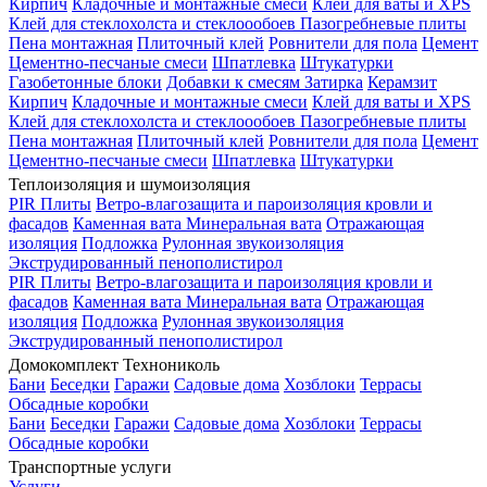
Кирпич
Кладочные и монтажные смеси
Клей для ваты и XPS
Клей для стеклохолста и стеклоообоев
Пазогребневые плиты
Пена монтажная
Плиточный клей
Ровнители для пола
Цемент
Цементно-песчаные смеси
Шпатлевка
Штукатурки
Газобетонные блоки
Добавки к смесям
Затирка
Керамзит
Кирпич
Кладочные и монтажные смеси
Клей для ваты и XPS
Клей для стеклохолста и стеклоообоев
Пазогребневые плиты
Пена монтажная
Плиточный клей
Ровнители для пола
Цемент
Цементно-песчаные смеси
Шпатлевка
Штукатурки
Теплоизоляция и шумоизоляция
PIR Плиты
Ветро-влагозащита и пароизоляция кровли и
фасадов
Каменная вата
Минеральная вата
Отражающая
изоляция
Подложка
Рулонная звукоизоляция
Экструдированный пенополистирол
PIR Плиты
Ветро-влагозащита и пароизоляция кровли и
фасадов
Каменная вата
Минеральная вата
Отражающая
изоляция
Подложка
Рулонная звукоизоляция
Экструдированный пенополистирол
Домокомплект Технониколь
Бани
Беседки
Гаражи
Садовые дома
Хозблоки
Террасы
Обсадные коробки
Бани
Беседки
Гаражи
Садовые дома
Хозблоки
Террасы
Обсадные коробки
Транспортные услуги
Услуги