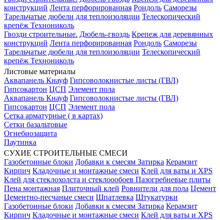
конструкций
Лента перфорированная
Рондоль
Саморезы
Тарельчатые дюбели для теплоизоляции
Телескопический
крепёж Технониколь
Гвозди строительные.
Дюбель-гвоздь
Крепеж для деревянных
конструкций
Лента перфорированная
Рондоль
Саморезы
Тарельчатые дюбели для теплоизоляции
Телескопический
крепёж Технониколь
Листовые материалы
Аквапанель Кнауф
Гипсоволокнистые листы (ГВЛ)
Гипсокартон
ЦСП
Элемент пола
Аквапанель Кнауф
Гипсоволокнистые листы (ГВЛ)
Гипсокартон
ЦСП
Элемент пола
Сетка арматурные ( в картах)
Сетки базальтовые
Огнебиозащита
Паутинка
СУХИЕ СТРОИТЕЛЬНЫЕ СМЕСИ
Газобетонные блоки
Добавки к смесям
Затирка
Керамзит
Кирпич
Кладочные и монтажные смеси
Клей для ваты и XPS
Клей для стеклохолста и стеклоообоев
Пазогребневые плиты
Пена монтажная
Плиточный клей
Ровнители для пола
Цемент
Цементно-песчаные смеси
Шпатлевка
Штукатурки
Газобетонные блоки
Добавки к смесям
Затирка
Керамзит
Кирпич
Кладочные и монтажные смеси
Клей для ваты и XPS