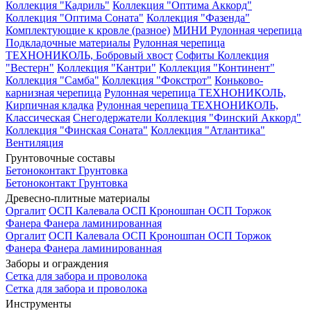
Коллекция "Кадриль"
Коллекция "Оптима Аккорд"
Коллекция "Оптима Соната"
Коллекция "Фазенда"
Комплектующие к кровле (разное)
МИНИ Рулонная черепица
Подкладочные материалы
Рулонная черепица
ТЕХНОНИКОЛЬ, Бобровый хвост
Софиты
Коллекция
"Вестерн"
Коллекция "Кантри"
Коллекция "Континент"
Коллекция "Самба"
Коллекция "Фокстрот"
Коньково-
карнизная черепица
Рулонная черепица ТЕХНОНИКОЛЬ,
Кирпичная кладка
Рулонная черепица ТЕХНОНИКОЛЬ,
Классическая
Снегодержатели
Коллекция "Финский Аккорд"
Коллекция "Финская Соната"
Коллекция "Атлантика"
Вентиляция
Грунтовочные составы
Бетоноконтакт
Грунтовка
Бетоноконтакт
Грунтовка
Древесно-плитные материалы
Оргалит
ОСП Калевала
ОСП Кроношпан
ОСП Торжок
Фанера
Фанера ламинированная
Оргалит
ОСП Калевала
ОСП Кроношпан
ОСП Торжок
Фанера
Фанера ламинированная
Заборы и ограждения
Сетка для забора и проволока
Сетка для забора и проволока
Инструменты