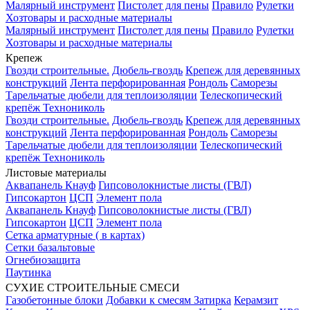
Малярный инструмент
Пистолет для пены
Правило
Рулетки
Хозтовары и расходные материалы
Малярный инструмент
Пистолет для пены
Правило
Рулетки
Хозтовары и расходные материалы
Крепеж
Гвозди строительные.
Дюбель-гвоздь
Крепеж для деревянных
конструкций
Лента перфорированная
Рондоль
Саморезы
Тарельчатые дюбели для теплоизоляции
Телескопический
крепёж Технониколь
Гвозди строительные.
Дюбель-гвоздь
Крепеж для деревянных
конструкций
Лента перфорированная
Рондоль
Саморезы
Тарельчатые дюбели для теплоизоляции
Телескопический
крепёж Технониколь
Листовые материалы
Аквапанель Кнауф
Гипсоволокнистые листы (ГВЛ)
Гипсокартон
ЦСП
Элемент пола
Аквапанель Кнауф
Гипсоволокнистые листы (ГВЛ)
Гипсокартон
ЦСП
Элемент пола
Сетка арматурные ( в картах)
Сетки базальтовые
Огнебиозащита
Паутинка
СУХИЕ СТРОИТЕЛЬНЫЕ СМЕСИ
Газобетонные блоки
Добавки к смесям
Затирка
Керамзит