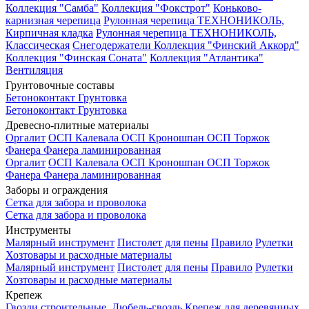
Коллекция "Самба"
Коллекция "Фокстрот"
Коньково-
карнизная черепица
Рулонная черепица ТЕХНОНИКОЛЬ,
Кирпичная кладка
Рулонная черепица ТЕХНОНИКОЛЬ,
Классическая
Снегодержатели
Коллекция "Финский Аккорд"
Коллекция "Финская Соната"
Коллекция "Атлантика"
Вентиляция
Грунтовочные составы
Бетоноконтакт
Грунтовка
Бетоноконтакт
Грунтовка
Древесно-плитные материалы
Оргалит
ОСП Калевала
ОСП Кроношпан
ОСП Торжок
Фанера
Фанера ламинированная
Оргалит
ОСП Калевала
ОСП Кроношпан
ОСП Торжок
Фанера
Фанера ламинированная
Заборы и ограждения
Сетка для забора и проволока
Сетка для забора и проволока
Инструменты
Малярный инструмент
Пистолет для пены
Правило
Рулетки
Хозтовары и расходные материалы
Малярный инструмент
Пистолет для пены
Правило
Рулетки
Хозтовары и расходные материалы
Крепеж
Гвозди строительные.
Дюбель-гвоздь
Крепеж для деревянных