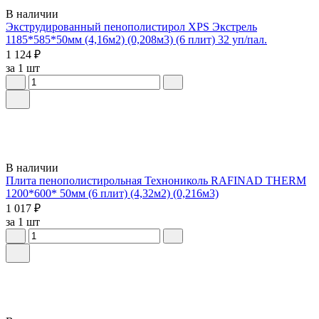
В наличии
Экструдированный пенополистирол XPS Экстрель
1185*585*50мм (4,16м2) (0,208м3) (6 плит) 32 уп/пал.
1 124 ₽
за 1 шт
В наличии
Плита пенополистирольная Технониколь RAFINAD THERM
1200*600* 50мм (6 плит) (4,32м2) (0,216м3)
1 017 ₽
за 1 шт