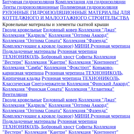
Битумная гидроизоляция
Комплектация для гидроизоляции
Ленты гидроизоляционные
Полимерная гидроизоляция
РУЛОННЫЕ ГИДРОИЗОЛЯЦИОННЫЕ МАТЕРИАЛЫ ДЛЯ
КОТТЕДЖНОГО И МАЛОЭТАЖНОГО СТРОИТЕЛЬСТВА
Кровельные материалы и элементы скатной крыши
Гвозди кровельные
Ендовный ковер
Коллекция "Джаз"
Коллекция "Кадриль"
Коллекция "Оптима Аккорд"
Коллекция "Оптима Соната"
Коллекция "Фазенда"
Комплектующие к кровле (разное)
МИНИ Рулонная черепица
Подкладочные материалы
Рулонная черепица
ТЕХНОНИКОЛЬ, Бобровый хвост
Софиты
Коллекция
"Вестерн"
Коллекция "Кантри"
Коллекция "Континент"
Коллекция "Самба"
Коллекция "Фокстрот"
Коньково-
карнизная черепица
Рулонная черепица ТЕХНОНИКОЛЬ,
Кирпичная кладка
Рулонная черепица ТЕХНОНИКОЛЬ,
Классическая
Снегодержатели
Коллекция "Финский Аккорд"
Коллекция "Финская Соната"
Коллекция "Атлантика"
Вентиляция
Гвозди кровельные
Ендовный ковер
Коллекция "Джаз"
Коллекция "Кадриль"
Коллекция "Оптима Аккорд"
Коллекция "Оптима Соната"
Коллекция "Фазенда"
Комплектующие к кровле (разное)
МИНИ Рулонная черепица
Подкладочные материалы
Рулонная черепица
ТЕХНОНИКОЛЬ, Бобровый хвост
Софиты
Коллекция
"Вестерн"
Коллекция "Кантри"
Коллекция "Континент"