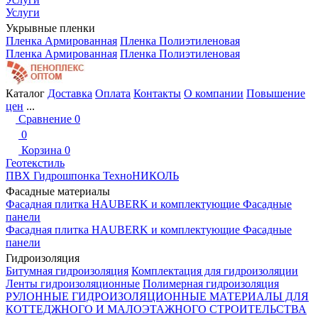
Услуги
Укрывные пленки
Пленка Армированная
Пленка Полиэтиленовая
Пленка Армированная
Пленка Полиэтиленовая
Каталог
Доставка
Оплата
Контакты
О компании
Повышение
цен
...
Сравнение
0
0
Корзина
0
Геотекстиль
ПВХ Гидрошпонка ТехноНИКОЛЬ
Фасадные материалы
Фасадная плитка HAUBERK и комплектующие
Фасадные
панели
Фасадная плитка HAUBERK и комплектующие
Фасадные
панели
Гидроизоляция
Битумная гидроизоляция
Комплектация для гидроизоляции
Ленты гидроизоляционные
Полимерная гидроизоляция
РУЛОННЫЕ ГИДРОИЗОЛЯЦИОННЫЕ МАТЕРИАЛЫ ДЛЯ
КОТТЕДЖНОГО И МАЛОЭТАЖНОГО СТРОИТЕЛЬСТВА