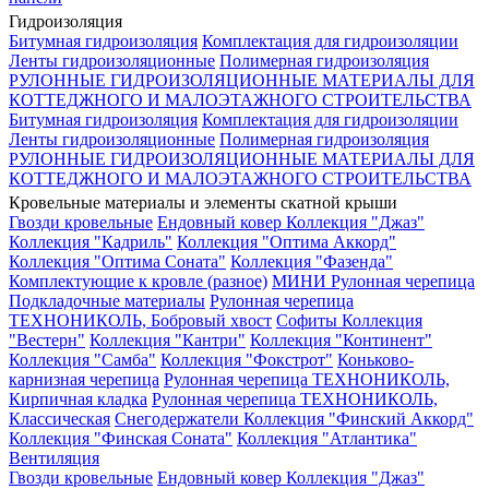
Гидроизоляция
Битумная гидроизоляция
Комплектация для гидроизоляции
Ленты гидроизоляционные
Полимерная гидроизоляция
РУЛОННЫЕ ГИДРОИЗОЛЯЦИОННЫЕ МАТЕРИАЛЫ ДЛЯ
КОТТЕДЖНОГО И МАЛОЭТАЖНОГО СТРОИТЕЛЬСТВА
Битумная гидроизоляция
Комплектация для гидроизоляции
Ленты гидроизоляционные
Полимерная гидроизоляция
РУЛОННЫЕ ГИДРОИЗОЛЯЦИОННЫЕ МАТЕРИАЛЫ ДЛЯ
КОТТЕДЖНОГО И МАЛОЭТАЖНОГО СТРОИТЕЛЬСТВА
Кровельные материалы и элементы скатной крыши
Гвозди кровельные
Ендовный ковер
Коллекция "Джаз"
Коллекция "Кадриль"
Коллекция "Оптима Аккорд"
Коллекция "Оптима Соната"
Коллекция "Фазенда"
Комплектующие к кровле (разное)
МИНИ Рулонная черепица
Подкладочные материалы
Рулонная черепица
ТЕХНОНИКОЛЬ, Бобровый хвост
Софиты
Коллекция
"Вестерн"
Коллекция "Кантри"
Коллекция "Континент"
Коллекция "Самба"
Коллекция "Фокстрот"
Коньково-
карнизная черепица
Рулонная черепица ТЕХНОНИКОЛЬ,
Кирпичная кладка
Рулонная черепица ТЕХНОНИКОЛЬ,
Классическая
Снегодержатели
Коллекция "Финский Аккорд"
Коллекция "Финская Соната"
Коллекция "Атлантика"
Вентиляция
Гвозди кровельные
Ендовный ковер
Коллекция "Джаз"