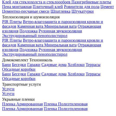
Клей для стеклохолста и стеклоообоев
Пазогребневые плиты
Пена монтажная
Плиточный клей
Ровнители для пола
Цемент
Цементно-песчаные смеси
Шпатлевка
Штукатурки
Теплоизоляция и шумоизоляция
PIR Плиты
Ветро-влагозащита и пароизоляция кровли и
фасадов
Каменная вата
Минеральная вата
Отражающая
изоляция
Подложка
Рулонная звукоизоляция
Экструдированный пенополистирол
PIR Плиты
Ветро-влагозащита и пароизоляция кровли и
фасадов
Каменная вата
Минеральная вата
Отражающая
изоляция
Подложка
Рулонная звукоизоляция
Экструдированный пенополистирол
Домокомплект Технониколь
Бани
Беседки
Гаражи
Садовые дома
Хозблоки
Террасы
Обсадные коробки
Бани
Беседки
Гаражи
Садовые дома
Хозблоки
Террасы
Обсадные коробки
Транспортные услуги
Услуги
Услуги
Укрывные пленки
Пленка Армированная
Пленка Полиэтиленовая
Пленка Армированная
Пленка Полиэтиленовая